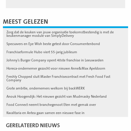
MEEST GELEZEN
Zorg dat de keuken van jouw organisatie toekomstbestendig is met de
keukenmanager module van SimplyDelivery
Specsavers en Eye Wish beste getest door Consumentenbond
Franchiseformule Hubo viert 55-jarig jubileum
Johnny’s Burger Company opent 40ste franchise in Leeuwarden
Horeca-ondernemer gezocht voor nieuwe Anne&Max Apeldoorn
Freshly Chopped sluit Master Franchisecontract met Fresh Food Fast
Company
Grote ambitie, ondernemers welkom bij backWERK
Anouk Hoogendijk: Het nieuwe gezicht van Mudmasky Nederland
Food Connect neemt branchegenoot Eten met gemak over
Kwalitaria en Antea gaan samen een nieuwe fase in
GERELATEERD NIEUWS