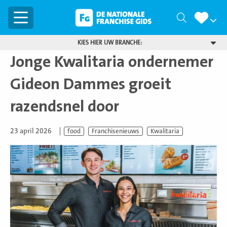
Menu
Zoeken
KIES HIER UW BRANCHE:
Jonge Kwalitaria ondernemer
Gideon Dammes groeit
razendsnel door
23 april 2026
food
Franchisenieuws
Kwalitaria