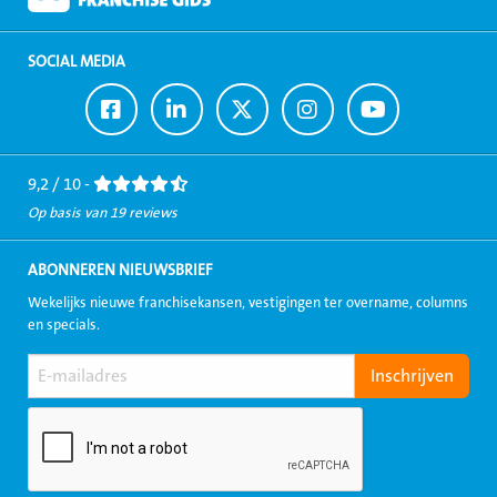
SOCIAL MEDIA
Ga
Ga
Ga
Ga
Ga
naar
naar
naar
naar
naar
Facebook
LinkedIn
Twitter
Instagram
Youtube
9,2 / 10 -
Op basis van 19 reviews
ABONNEREN NIEUWSBRIEF
Wekelijks nieuwe franchisekansen, vestigingen ter overname, columns
en specials.