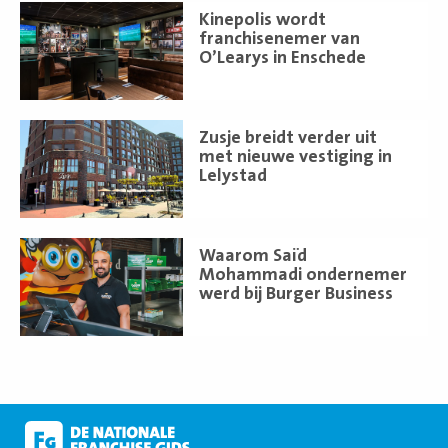
Lees
Kinepolis wordt
meer
franchisenemer van
O’Learys in Enschede
Lees
Zusje breidt verder uit
meer
met nieuwe vestiging in
Lelystad
Lees
Waarom Saïd
meer
Mohammadi ondernemer
werd bij Burger Business