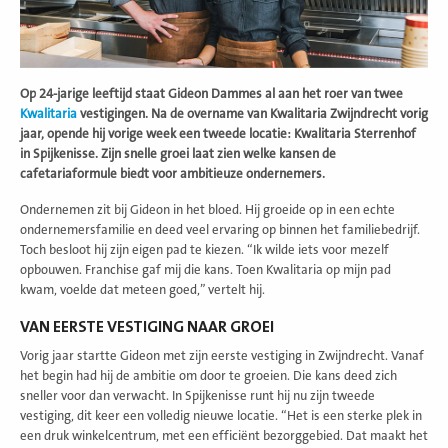
Op 24-jarige leeftijd staat Gideon Dammes al aan het roer van twee
Kwalitaria
vestigingen. Na de overname van Kwalitaria Zwijndrecht vorig
jaar, opende hij vorige week een tweede locatie: Kwalitaria Sterrenhof
in Spijkenisse. Zijn snelle groei laat zien welke kansen de
cafetariaformule biedt voor ambitieuze ondernemers.
Ondernemen zit bij Gideon in het bloed. Hij groeide op in een echte
ondernemersfamilie en deed veel ervaring op binnen het familiebedrijf.
Toch besloot hij zijn eigen pad te kiezen. “Ik wilde iets voor mezelf
opbouwen. Franchise gaf mij die kans. Toen Kwalitaria op mijn pad
kwam, voelde dat meteen goed,” vertelt hij.
VAN EERSTE VESTIGING NAAR GROEI
Vorig jaar startte Gideon met zijn eerste vestiging in Zwijndrecht. Vanaf
het begin had hij de ambitie om door te groeien. Die kans deed zich
sneller voor dan verwacht. In Spijkenisse runt hij nu zijn tweede
vestiging, dit keer een volledig nieuwe locatie. “Het is een sterke plek in
een druk winkelcentrum, met een efficiënt bezorggebied. Dat maakt het