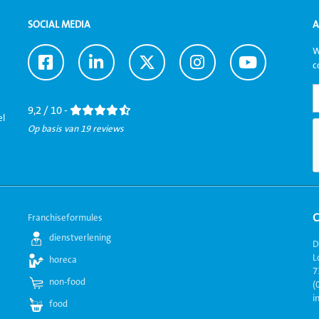
SOCIAL MEDIA
A
W
Ga
Ga
Ga
Ga
Ga
c
naar
naar
naar
naar
naar
Facebook
LinkedIn
Twitter
Instagram
Youtube
9,2 / 10 -
el
Op basis van 19 reviews
Franchiseformules
dienstverlening
D
L
horeca
7
non-food
(
i
food