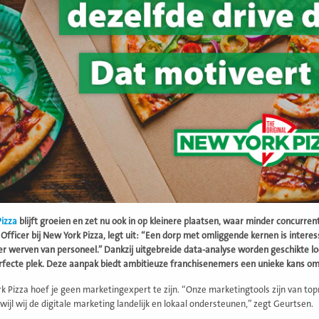
izza
blijft groeien en zet nu ook in op kleinere plaatsen, waar minder concurrent
Officer bij New York Pizza, legt uit: “Een dorp met omliggende kernen is inter
r werven van personeel.” Dankzij uitgebreide data-analyse worden geschikte
rfecte plek. Deze aanpak biedt ambitieuze franchisenemers een unieke kans om
rk Pizza hoef je geen marketingexpert te zijn. “Onze marketingtools zijn van to
wijl wij de digitale marketing landelijk en lokaal ondersteunen,” zegt Geurtsen.