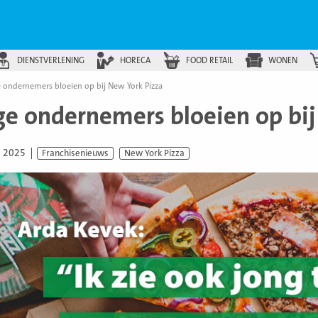
DIENSTVERLENING
HORECA
FOOD RETAIL
WONEN
 ondernemers bloeien op bij New York Pizza
ge ondernemers bloeien op bij
i 2025
Franchisenieuws
New York Pizza