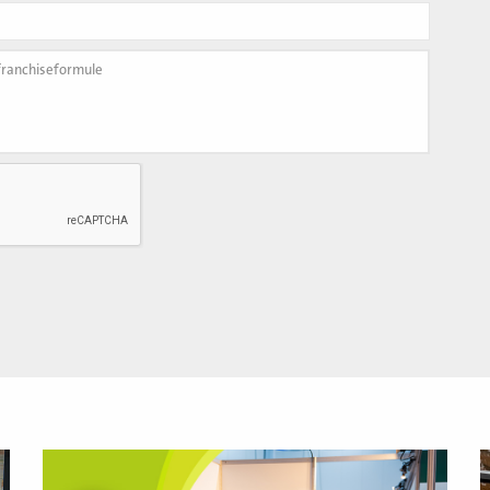
Lees
L
meer
m