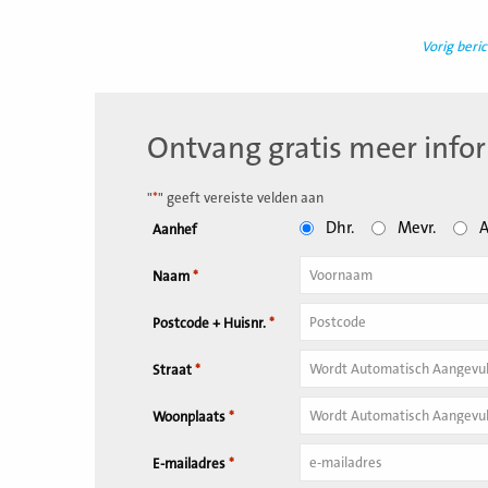
Vorig beric
Ontvang gratis meer info
"
*
" geeft vereiste velden aan
Dhr.
Mevr.
A
Aanhef
Naam
*
Tussenvoegsel
Postcode + Huisnr.
*
Huisnummer
*
Straat
*
Woonplaats
*
E-mailadres
*