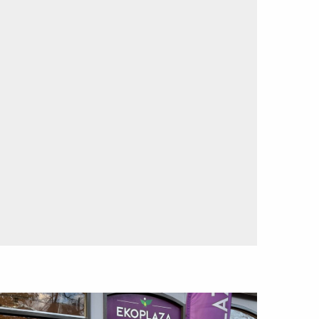
ees
eer