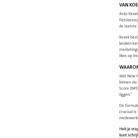
VAN KOE
Arda Kevek
fietsbezor
de laatste
Kevek best
keuken kan 
marketings
likes op I
WAAROM 
Wat New Yo
binnen via
Score (NPS
liggen.”
De formule
cruciaal i
medewerke
Heb je vra
kunt schrij