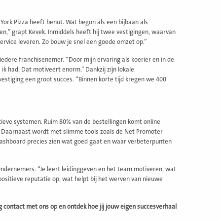
York Pizza heeft benut. Wat begon als een bijbaan als
en,” grapt Kevek. Inmiddels heeft hij twee vestigingen, waarvan
service leveren. Zo bouw je snel een goede omzet op.”
dere franchisenemer. “Door mijn ervaring als koerier en in de
 ik had. Dat motiveert enorm.” Dankzij zijn lokale
stiging een groot succes. “Binnen korte tijd kregen we 400
ieve systemen. Ruim 80% van de bestellingen komt online
. Daarnaast wordt met slimme tools zoals de Net Promoter
 dashboard precies zien wat goed gaat en waar verbeterpunten
ondernemers. “Je leert leidinggeven en het team motiveren, wat
positieve reputatie op, wat helpt bij het werven van nieuwe
 contact met ons op en ontdek hoe jij jouw eigen succesverhaal