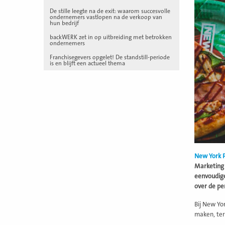
De stille leegte na de exit: waarom succesvolle
ondernemers vastlopen na de verkoop van
hun bedrijf
backWERK zet in op uitbreiding met betrokken
ondernemers
Franchisegevers opgelet! De standstill-periode
is en blijft een actueel thema
New York P
Marketing 
eenvoudige
over de pe
Bij New Yo
maken, ter