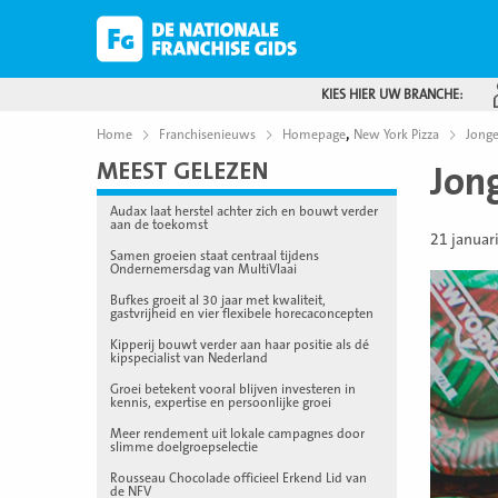
KIES HIER UW BRANCHE:
,
Home
Franchisenieuws
Homepage
New York Pizza
Jonge
MEEST GELEZEN
Jon
Audax laat herstel achter zich en bouwt verder
aan de toekomst
21 januar
Samen groeien staat centraal tijdens
Ondernemersdag van MultiVlaai
Bufkes groeit al 30 jaar met kwaliteit,
gastvrijheid en vier flexibele horecaconcepten
Kipperij bouwt verder aan haar positie als dé
kipspecialist van Nederland
Groei betekent vooral blijven investeren in
kennis, expertise en persoonlijke groei
Meer rendement uit lokale campagnes door
slimme doelgroepselectie
Rousseau Chocolade officieel Erkend Lid van
de NFV