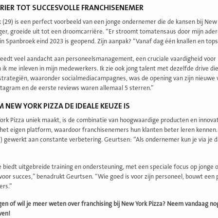
RIER TOT SUCCESVOLLE FRANCHISENEMER
 (29) is een perfect voorbeeld van een jonge ondernemer die de kansen bij New 
ger, groeide uit tot een droomcarrière. “Er stroomt tomatensaus door mijn ader
 in Spanbroek eind 2023 is geopend. Zijn aanpak? “Vanaf dag één knallen en top
eedt veel aandacht aan personeelsmanagement, een cruciale vaardigheid voor ie
ik me inleven in mijn medewerkers. Ik zie ook jong talent met dezelfde drive die
trategiën, waaronder socialmediacampagnes, was de opening van zijn nieuwe ve
nstagram en de eerste reviews waren allemaal 5 sterren.”
NEW YORK PIZZA DE IDEALE KEUZE IS
rk Pizza uniek maakt, is de combinatie van hoogwaardige producten en innovat
 het eigen platform, waardoor franchisenemers hun klanten beter leren kennen
) gewerkt aan constante verbetering. Geurtsen: “Als ondernemer kun je via je
 biedt uitgebreide training en ondersteuning, met een speciale focus op jonge 
s voor succes,” benadrukt Geurtsen. “Wie goed is voor zijn personeel, bouwt een 
rs.”
gen of wil je meer weten over franchising bij New York Pizza? Neem vandaag nog
ven!