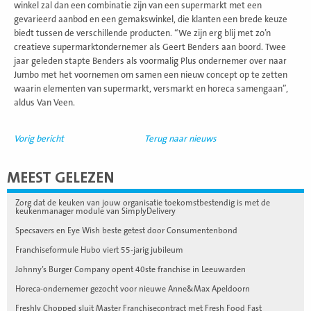
winkel zal dan een combinatie zijn van een supermarkt met een
gevarieerd aanbod en een gemakswinkel, die klanten een brede keuze
biedt tussen de verschillende producten. “We zijn erg blij met zo’n
creatieve supermarktondernemer als Geert Benders aan boord. Twee
jaar geleden stapte Benders als voormalig Plus ondernemer over naar
Jumbo met het voornemen om samen een nieuw concept op te zetten
waarin elementen van supermarkt, versmarkt en horeca samengaan”,
aldus Van Veen.
Vorig bericht
Terug naar nieuws
MEEST GELEZEN
Zorg dat de keuken van jouw organisatie toekomstbestendig is met de
keukenmanager module van SimplyDelivery
Specsavers en Eye Wish beste getest door Consumentenbond
Franchiseformule Hubo viert 55-jarig jubileum
Johnny’s Burger Company opent 40ste franchise in Leeuwarden
Horeca-ondernemer gezocht voor nieuwe Anne&Max Apeldoorn
Freshly Chopped sluit Master Franchisecontract met Fresh Food Fast