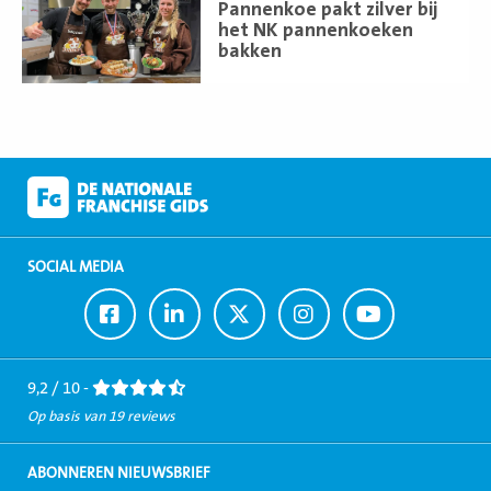
meer
Pannenkoe pakt zilver bij
het NK pannenkoeken
bakken
SOCIAL MEDIA
Ga
Ga
Ga
Ga
Ga
naar
naar
naar
naar
naar
Facebook
LinkedIn
Twitter
Instagram
Youtube
9,2 / 10 -
Op basis van 19 reviews
ABONNEREN NIEUWSBRIEF