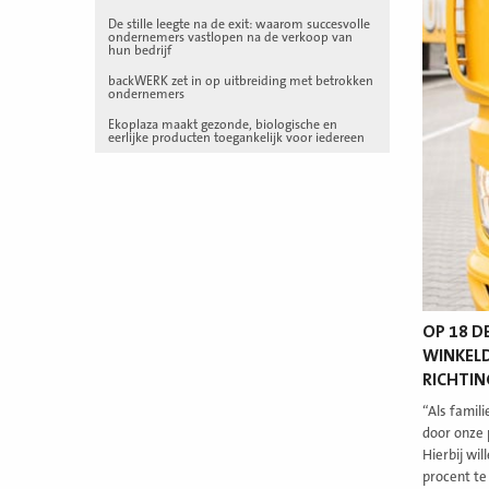
De stille leegte na de exit: waarom succesvolle
ondernemers vastlopen na de verkoop van
hun bedrijf
backWERK zet in op uitbreiding met betrokken
ondernemers
Ekoplaza maakt gezonde, biologische en
eerlijke producten toegankelijk voor iedereen
OP 18 D
WINKELD
RICHTI
“Als famil
door onze 
Hierbij wi
procent te