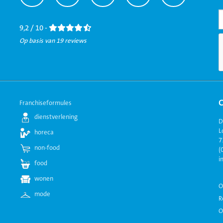
naar
naar
naar
naar
naar
Facebook
LinkedIn
Twitter
Instagram
Youtube
9,2 / 10 -
Op basis van 19 reviews
Franchiseformules
dienstverlening
D
L
horeca
7
non-food
(
i
food
wonen
O
mode
R
O