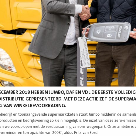
ECEMBER 2018 HEBBEN JUMBO, DAF EN VDL DE EERSTE VOLLED
ISTRIBUTIE GEPRESENTEERD. MET DEZE ACTIE ZET DE SUPERM
NG VAN WINKELBEVOORRADING.
iebedrijf en toonaangevende supermarktketen staat Jumbo middenin de samenlev
producten en bedrijfsvoering zo klein mogelijk is. De inzet van deze zero-emissi
llen we vooroplopen met de verduurzaming van ons wagenpark. Onze ambitie is
 verminderen ten opzichte van 2008”, aldus Frits van Eerd.