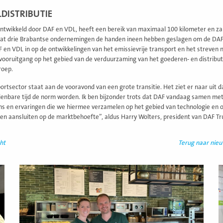
DISTRIBUTIE
ontwikkeld door DAF en VDL, heeft een bereik van maximaal 100 kilometer en zal
at drie Brabantse ondernemingen de handen ineen hebben geslagen om de DAF 
 en VDL in op de ontwikkelingen van het emissievrije transport en het streven n
vooruitgang op het gebied van de verduurzaming van het goederen- en distributi
roep.
rtsector staat aan de vooravond van een grote transitie. Het ziet er naar uit dat
ienbare tijd de norm worden. Ik ben bijzonder trots dat DAF vandaag samen met
s en ervaringen die we hiermee verzamelen op het gebied van technologie en op
aten aansluiten op de marktbehoefte”, aldus Harry Wolters, president van DAF Tr
ht
Terug naar nie
Lees
L
meer
m