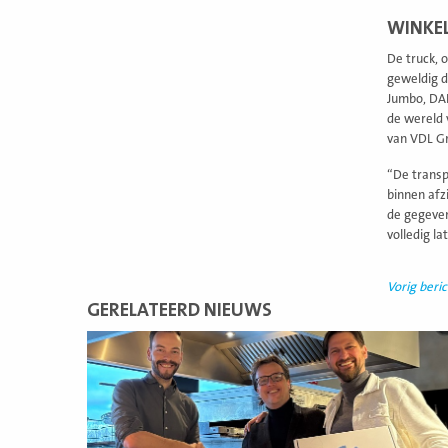
WINKEL
De truck, 
geweldig d
Jumbo, DAF
de wereld 
van VDL G
“De transpo
binnen afz
de gegeven
volledig l
Vorig beric
GERELATEERD NIEUWS
Lees
meer