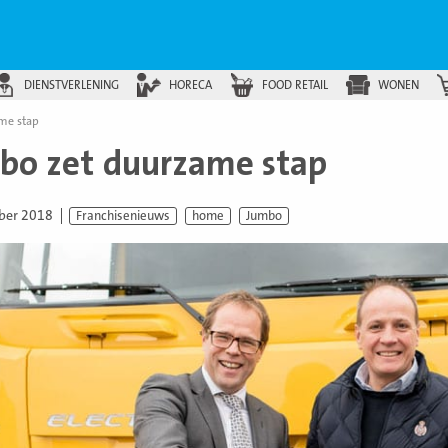
DIENSTVERLENING
HORECA
FOOD RETAIL
WONEN
me stap
bo zet duurzame stap
ber 2018
Franchisenieuws
home
Jumbo