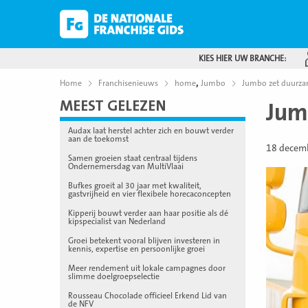
KIES HIER UW BRANCHE:
,
Home
Franchisenieuws
home
Jumbo
Jumbo zet duurza
MEEST GELEZEN
Jum
Audax laat herstel achter zich en bouwt verder
aan de toekomst
18 decem
Samen groeien staat centraal tijdens
Ondernemersdag van MultiVlaai
Bufkes groeit al 30 jaar met kwaliteit,
gastvrijheid en vier flexibele horecaconcepten
Kipperij bouwt verder aan haar positie als dé
kipspecialist van Nederland
Groei betekent vooral blijven investeren in
kennis, expertise en persoonlijke groei
Meer rendement uit lokale campagnes door
slimme doelgroepselectie
Rousseau Chocolade officieel Erkend Lid van
de NFV