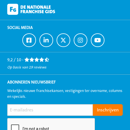
SOCIAL MEDIA
Ga
Ga
Ga
Ga
Ga
naar
naar
naar
naar
naar
Facebook
LinkedIn
Twitter
Instagram
Youtube
9,2 / 10 -
Op basis van 19 reviews
ABONNEREN NIEUWSBRIEF
Wekelijks nieuwe franchisekansen, vestigingen ter overname, columns
en specials.