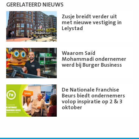
GERELATEERD NIEUWS
Lees
Zusje breidt verder uit
meer
met nieuwe vestiging in
Lelystad
Lees
Waarom Saïd
meer
Mohammadi ondernemer
werd bij Burger Business
Lees
De Nationale Franchise
meer
Beurs biedt ondernemers
volop inspiratie op 2 & 3
oktober