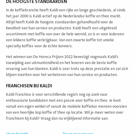
DE HOOGSTE STANDAARDEN
In de koffiebranche heeft Kaldi een rijke en lange geschiedenis, al sinds
het jaar 2000 is Kaldi actief op de Nederlandse koffie en thee markt.
Altijd heeft Kaldi de hoogste standaarden gehandhaafd voor de
kwaliteit van hun service en producten. Kaldi heeft een uitgebreid
assortiment met koffie van over de hele wereld, zo is er voor iedereen
een lekkere koffie verkrijgbaar. Van een zwarte koffie tot unieke
specialty koffies voor de échte kenners.
Het winnen van De Horeca Prijzen 2022 bevestigt nogmaals Kaldi’s
toewijding aan uitmuntendheid en het leveren van de beste koffie
ervaring aan hun klanten. Kaldi is zeer trots op deze prestatie en zal zich
blijven inzetten voor het verbeteren van hun service en producten.
FRANCHISEN BIJ KALDI
Kaldi franchise is voor verschillende regio’s nog op zoek naar
enthousiaste kandidaten met een passie voor koffie en thee. Je kunt
vanuit een eigen winkel of vanuit de mobiele koffiebar mensen voorzien
van een heerlijke kop koffie of thee op locatie. Wil je meer weten over
franchisen bij Kaldi? Vraag dan nu vrijblijvend informatie aan.
Vorig bericht
Terug naar nieuws