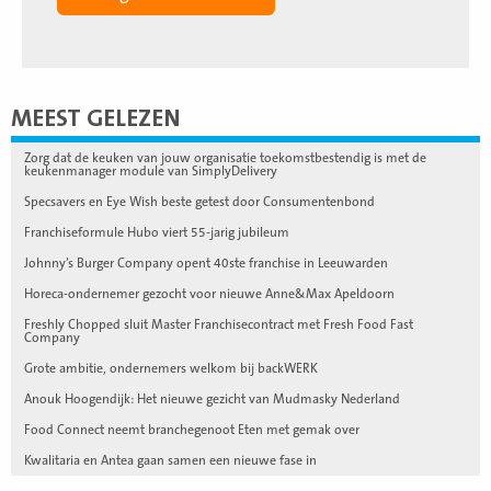
MEEST GELEZEN
Zorg dat de keuken van jouw organisatie toekomstbestendig is met de
keukenmanager module van SimplyDelivery
Specsavers en Eye Wish beste getest door Consumentenbond
Franchiseformule Hubo viert 55-jarig jubileum
Johnny’s Burger Company opent 40ste franchise in Leeuwarden
Horeca-ondernemer gezocht voor nieuwe Anne&Max Apeldoorn
Freshly Chopped sluit Master Franchisecontract met Fresh Food Fast
Company
Grote ambitie, ondernemers welkom bij backWERK
Anouk Hoogendijk: Het nieuwe gezicht van Mudmasky Nederland
Food Connect neemt branchegenoot Eten met gemak over
Kwalitaria en Antea gaan samen een nieuwe fase in