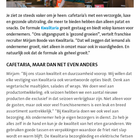
Je ziet ze steeds vaker om je heen: cafetaria’s met een verzorgde, luxe
en gezonde uitstraling, die meer te bieden hebben dan alleen patat en
snacks. De formule
Kwalitaria
groeit gestaag en biedt volop kansen voor
ondernemers. “Ons uitgangspunt is ‘gezond groeien’”, vertelt franchise
recruiter Mirjam Boode van Kwalitaria. “Dat wil zeggen dat iemand als
ondernemer groeit, niet alleen in omzet maar ook in vaardigheden. En
natuurlijk ook dat de formule als geheel groeit.”
CAFETARIA, MAAR DAN NET EVEN ANDERS
Mirjam: “Bij ons staan kwaliteit en duurzaamheid voorop. Wij willen dat
elke vestiging van Kwalitaria ook verantwoorde opties biedt. Denk aan
vegetarische maaltijden, salades of wraps. We doen veel aan
productontwikkeling; elk seizoen hebben we een aantal nieuwe
producten die exclusief in dat seizoen verkrijgbaar zijn. Niet alleen voor
de gasten, maar ook voor veel franchisenemers is een leuk en breed
assortiment aantrekkelijk.“ “Bij Kwalitaria doen we ook veel aan
bezorging. Als ondernemer heb je eigen bezorgers in dienst. Zo heb je
alles zelf in de hand en kun je de kwaliteit van het eten garanderen. We
gebruiken goede tassen en verpakkingen waardoor de friet niet slap
wordt en warm blijft. De Kwalitaria bezorgkleding en elektrische fietsen