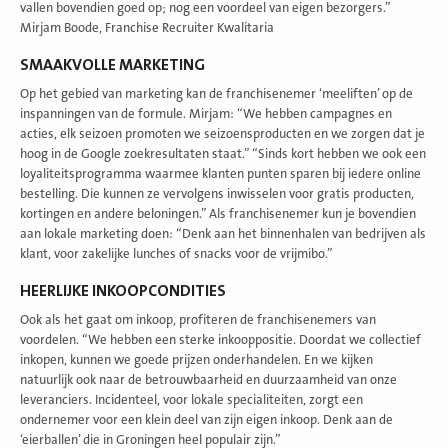
vallen bovendien goed op; nog een voordeel van eigen bezorgers.”
Mirjam Boode, Franchise Recruiter Kwalitaria
SMAAKVOLLE MARKETING
Op het gebied van marketing kan de franchisenemer ‘meeliften’ op de
inspanningen van de formule. Mirjam: “We hebben campagnes en
acties, elk seizoen promoten we seizoensproducten en we zorgen dat je
hoog in de Google zoekresultaten staat.” “Sinds kort hebben we ook een
loyaliteitsprogramma waarmee klanten punten sparen bij iedere online
bestelling. Die kunnen ze vervolgens inwisselen voor gratis producten,
kortingen en andere beloningen.” Als franchisenemer kun je bovendien
aan lokale marketing doen: “Denk aan het binnenhalen van bedrijven als
klant, voor zakelijke lunches of snacks voor de vrijmibo.”
HEERLIJKE INKOOPCONDITIES
Ook als het gaat om inkoop, profiteren de franchisenemers van
voordelen. “We hebben een sterke inkooppositie. Doordat we collectief
inkopen, kunnen we goede prijzen onderhandelen. En we kijken
natuurlijk ook naar de betrouwbaarheid en duurzaamheid van onze
leveranciers. Incidenteel, voor lokale specialiteiten, zorgt een
ondernemer voor een klein deel van zijn eigen inkoop. Denk aan de
‘eierballen’ die in Groningen heel populair zijn.”