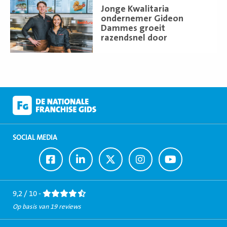
Lees
Jonge Kwalitaria
meer
ondernemer Gideon
Dammes groeit
razendsnel door
SOCIAL MEDIA
Ga
Ga
Ga
Ga
Ga
naar
naar
naar
naar
naar
Facebook
LinkedIn
Twitter
Instagram
Youtube
9,2 / 10 -
Op basis van 19 reviews