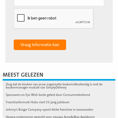
MEEST GELEZEN
Zorg dat de keuken van jouw organisatie toekomstbestendig is met de
keukenmanager module van SimplyDelivery
Specsavers en Eye Wish beste getest door Consumentenbond
Franchiseformule Hubo viert 55-jarig jubileum
Johnny’s Burger Company opent 40ste franchise in Leeuwarden
Horeca-ondernemer gezocht voor nieuwe Anne&Max Apeldoorn