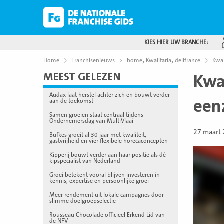
KIES HIER UW BRANCHE:
,
,
Home
Franchisenieuws
home
Kwalitaria
delifrance
Kwal
MEEST GELEZEN
Kwal
Audax laat herstel achter zich en bouwt verder
een
aan de toekomst
Samen groeien staat centraal tijdens
Ondernemersdag van MultiVlaai
27 maart
Bufkes groeit al 30 jaar met kwaliteit,
gastvrijheid en vier flexibele horecaconcepten
Kipperij bouwt verder aan haar positie als dé
kipspecialist van Nederland
Groei betekent vooral blijven investeren in
kennis, expertise en persoonlijke groei
Meer rendement uit lokale campagnes door
slimme doelgroepselectie
Rousseau Chocolade officieel Erkend Lid van
de NFV