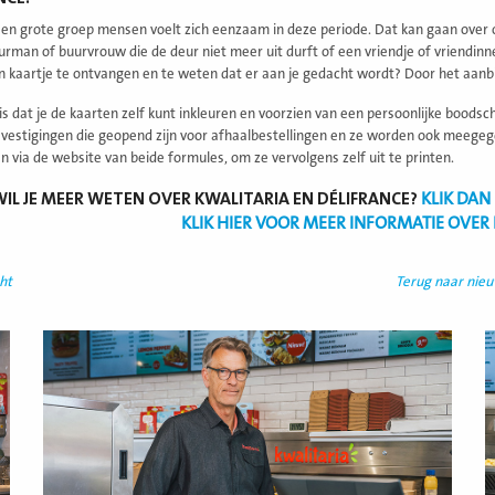
Een grote groep mensen voelt zich eenzaam in deze periode. Dat kan gaan ove
rman of buurvrouw die de deur niet meer uit durft of een vriendje of vriendinnetj
 kaartje te ontvangen en te weten dat er aan je gedacht wordt? Door het aanbie
is dat je de kaarten zelf kunt inkleuren en voorzien van een persoonlijke boodsch
 vestigingen die geopend zijn voor afhaalbestellingen en ze worden ook meegeg
 via de website van beide formules, om ze vervolgens zelf uit te printen.
WIL JE MEER WETEN OVER KWALITARIA EN DÉLIFRANCE?
KLIK DAN
KLIK HIER VOOR MEER INFORMATIE OVER
ht
Terug naar nie
Lees
L
meer
m