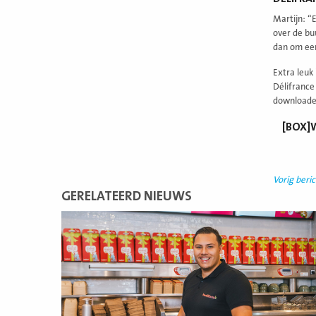
Martijn: “
over de buu
dan om een
Extra leuk 
Délifrance
downloaden
[BOX]
Vorig beric
GERELATEERD NIEUWS
Lees
meer