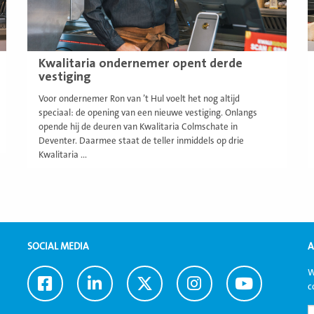
Kwalitaria ondernemer opent derde
vestiging
Voor ondernemer Ron van ’t Hul voelt het nog altijd
speciaal: de opening van een nieuwe vestiging. Onlangs
opende hij de deuren van Kwalitaria Colmschate in
Deventer. Daarmee staat de teller inmiddels op drie
Kwalitaria ...
SOCIAL MEDIA
A
W
Ga
Ga
Ga
Ga
Ga
c
naar
naar
naar
naar
naar