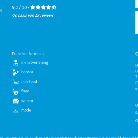
Facebook
LinkedIn
Twitter
Instagram
Youtube
9,2 / 10 -
el
Op basis van 19 reviews
Franchiseformules
dienstverlening
D
L
horeca
7
non-food
(
i
food
wonen
O
mode
R
O