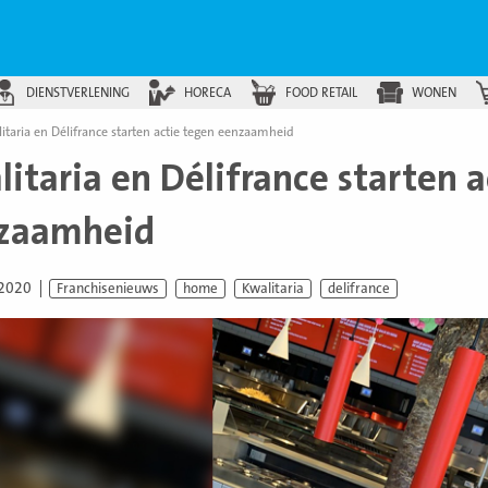
DIENSTVERLENING
HORECA
FOOD RETAIL
WONEN
itaria en Délifrance starten actie tegen eenzaamheid
itaria en Délifrance starten 
zaamheid
 2020
Franchisenieuws
home
Kwalitaria
delifrance