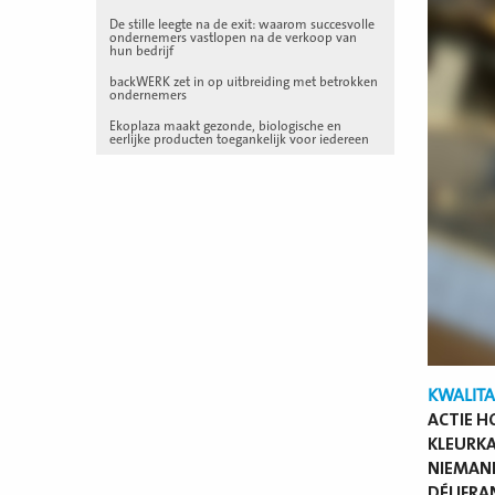
De stille leegte na de exit: waarom succesvolle
ondernemers vastlopen na de verkoop van
hun bedrijf
backWERK zet in op uitbreiding met betrokken
ondernemers
Ekoplaza maakt gezonde, biologische en
eerlijke producten toegankelijk voor iedereen
KWALITA
ACTIE H
KLEURKA
NIEMAND
DÉLIFRA