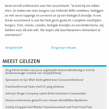
Kevin vertelt enthousiast over het assortiment: “Je kunt bij ons lekker
eten. Zo maken we onze burgers van Hollands MRIJ-rundvlees, beleggen
ze met verse toppings en serveren ze op een biologisch broodje. In ons
brede assortiment is aan het hele gezin gedacht. Complete maaltijden,
burgers, friet, snacks, salades, belegde broodjes en een kindermenu; wij
hebben voor elk wat wils. We hopen alle buurtbewoners binnenkort te
ontmoeten!”
Vorig bericht
Terug naar nieuws
MEEST GELEZEN
Zorg dat de keuken van jouw organisatie toekomstbestendig is met de
keukenmanager module van SimplyDelivery
Specsavers en Eye Wish beste getest door Consumentenbond
Franchiseformule Hubo viert 55-jarig jubileum
Johnny’s Burger Company opent 40ste franchise in Leeuwarden
Horeca-ondernemer gezocht voor nieuwe Anne&Max Apeldoorn
Freshly Chopped sluit Master Franchisecontract met Fresh Food Fast