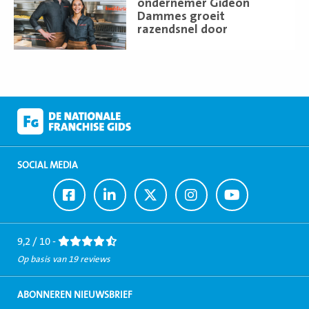
meer
ondernemer Gideon
Dammes groeit
razendsnel door
SOCIAL MEDIA
Ga
Ga
Ga
Ga
Ga
naar
naar
naar
naar
naar
Facebook
LinkedIn
Twitter
Instagram
Youtube
9,2 / 10 -
Op basis van 19 reviews
ABONNEREN NIEUWSBRIEF