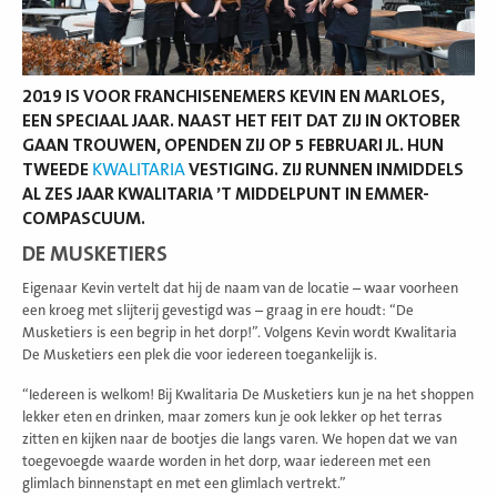
2019 IS VOOR FRANCHISENEMERS KEVIN EN MARLOES,
EEN SPECIAAL JAAR. NAAST HET FEIT DAT ZIJ IN OKTOBER
GAAN TROUWEN, OPENDEN ZIJ OP 5 FEBRUARI JL. HUN
TWEEDE
KWALITARIA
VESTIGING. ZIJ RUNNEN INMIDDELS
AL ZES JAAR KWALITARIA ’T MIDDELPUNT IN EMMER-
COMPASCUUM.
DE MUSKETIERS
Eigenaar Kevin vertelt dat hij de naam van de locatie – waar voorheen
een kroeg met slijterij gevestigd was – graag in ere houdt: “De
Musketiers is een begrip in het dorp!”. Volgens Kevin wordt Kwalitaria
De Musketiers een plek die voor iedereen toegankelijk is.
“Iedereen is welkom! Bij Kwalitaria De Musketiers kun je na het shoppen
lekker eten en drinken, maar zomers kun je ook lekker op het terras
zitten en kijken naar de bootjes die langs varen. We hopen dat we van
toegevoegde waarde worden in het dorp, waar iedereen met een
glimlach binnenstapt en met een glimlach vertrekt.”