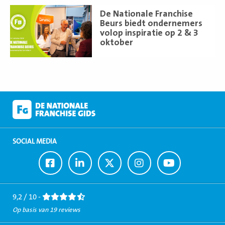
Lees
De Nationale Franchise
meer
Beurs biedt ondernemers
volop inspiratie op 2 & 3
oktober
SOCIAL MEDIA
Ga
Ga
Ga
Ga
Ga
naar
naar
naar
naar
naar
Facebook
LinkedIn
Twitter
Instagram
Youtube
9,2 / 10 -
Op basis van 19 reviews