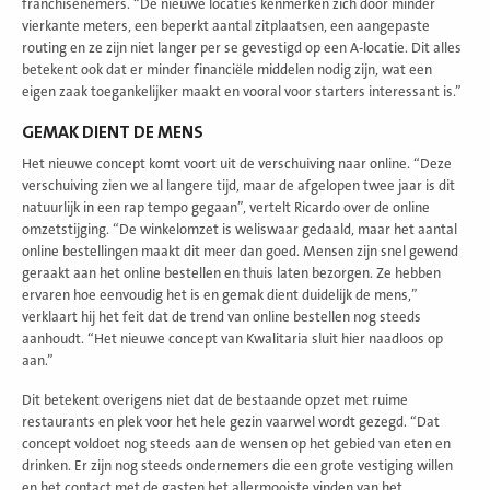
franchisenemers. “De nieuwe locaties kenmerken zich door minder
vierkante meters, een beperkt aantal zitplaatsen, een aangepaste
routing en ze zijn niet langer per se gevestigd op een A-locatie. Dit alles
betekent ook dat er minder financiële middelen nodig zijn, wat een
eigen zaak toegankelijker maakt en vooral voor starters interessant is.”
GEMAK DIENT DE MENS
Het nieuwe concept komt voort uit de verschuiving naar online. “Deze
verschuiving zien we al langere tijd, maar de afgelopen twee jaar is dit
natuurlijk in een rap tempo gegaan”, vertelt Ricardo over de online
omzetstijging. “De winkelomzet is weliswaar gedaald, maar het aantal
online bestellingen maakt dit meer dan goed. Mensen zijn snel gewend
geraakt aan het online bestellen en thuis laten bezorgen. Ze hebben
ervaren hoe eenvoudig het is en gemak dient duidelijk de mens,”
verklaart hij het feit dat de trend van online bestellen nog steeds
aanhoudt. “Het nieuwe concept van Kwalitaria sluit hier naadloos op
aan.”
Dit betekent overigens niet dat de bestaande opzet met ruime
restaurants en plek voor het hele gezin vaarwel wordt gezegd. “Dat
concept voldoet nog steeds aan de wensen op het gebied van eten en
drinken. Er zijn nog steeds ondernemers die een grote vestiging willen
en het contact met de gasten het allermooiste vinden van het