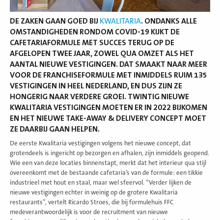
DE ZAKEN GAAN GOED BIJ
KWALITARIA
. ONDANKS ALLE
OMSTANDIGHEDEN RONDOM COVID-19 KIJKT DE
CAFETARIAFORMULE MET SUCCES TERUG OP DE
AFGELOPEN TWEE JAAR, ZOWEL QUA OMZET ALS HET
AANTAL NIEUWE VESTIGINGEN. DAT SMAAKT NAAR MEER
VOOR DE FRANCHISEFORMULE MET INMIDDELS RUIM 135
VESTIGINGEN IN HEEL NEDERLAND, EN DUS ZIJN ZE
HONGERIG NAAR VERDERE GROEI. TWINTIG NIEUWE
KWALITARIA VESTIGINGEN MOETEN ER IN 2022 BIJKOMEN
EN HET NIEUWE TAKE-AWAY & DELIVERY CONCEPT MOET
ZE DAARBIJ GAAN HELPEN.
De eerste Kwalitaria vestigingen volgens het nieuwe concept, dat
grotendeels is ingericht op bezorgen en afhalen, zijn inmiddels geopend.
Wie een van deze locaties binnenstapt, merkt dat het interieur qua stijl
overeenkomt met de bestaande cafetaria’s van de formule: een tikkie
industrieel met hout en staal, maar wel sfeervol. “Verder lijken de
nieuwe vestigingen echter in weinig op de grotere Kwalitaria
restaurants”, vertelt Ricardo Stroes, die bij formulehuis FFC
medeverantwoordelijk is voor de recruitment van nieuwe