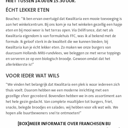
FRIET TUSSEN 14.00 EN 15.30 UUR.
ÉCHT LEKKER ETEN
Bouchez: “Ik ben ervan overtuigd dat Kwalitaria een mooie toevoeging is
aan het winkelcentrum. Bij ons kom je na het winkelen gezellig een hapje
eten en bij mooi weer is het terras open. Via Délifrance, dat net als
Kwalitaria eigendom is van formulehuis FFC, was ik al bekend met de
formule. Ik geloof sterk in de kwaliteit die we kunnen bieden; bij
Kwalitaria kun je écht lekker eten. Zo maken we onze burgers van
duurzaam Hollands MRIJ-rundvlees, we beleggen ze met verse toppings
en serveren ze op een biologisch broodje. Gewoon omdat dat het
allerlekkerste is!”
VOOR IEDER WAT WILS
“We vinden het belangrijk dat Kwalitaria een plek is waar iedereen zich
thuis voelt. Daarom hebben we een moderne inrichting met een
gezellige sfeer gecreëerd. Bovendien hebben we in ons assortiment aan
het hele gezin gedacht. Van complete maaltijden tot burgers, friet,
snacks, belegde broodjes en salades; wij hebben voor elk wat wils. We
hopen alle buurtbewoners snel te ontmoeten!”
[BOX]MEER INFORMATIE OVER FRANCHISEN BIJ