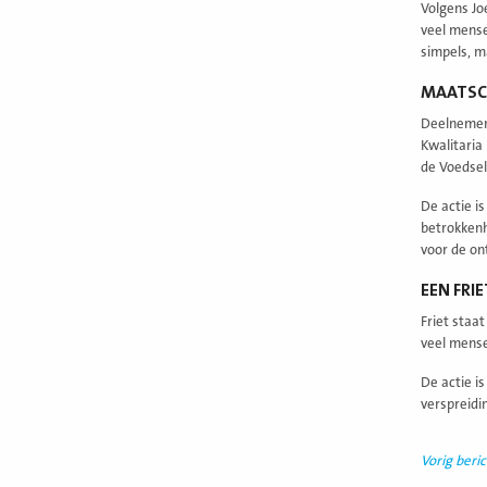
Volgens Jo
veel mense
simpels, m
MAATSCH
Deelnemers
Kwalitaria
de Voedsel
De actie i
betrokkenh
voor de on
EEN FRI
Friet staa
veel mense
De actie i
verspreidi
Vorig beric