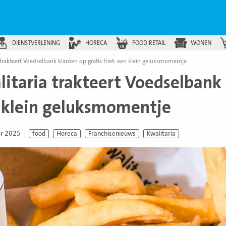
DIENSTVERLENING
HORECA
FOOD RETAIL
WONEN
 trakteert Voedselbank klanten op gratis friet: een klein geluksmomentje
itaria trakteert Voedselbank k
 klein geluksmomentje
er 2025
food
Horeca
Franchisenieuws
Kwalitaria