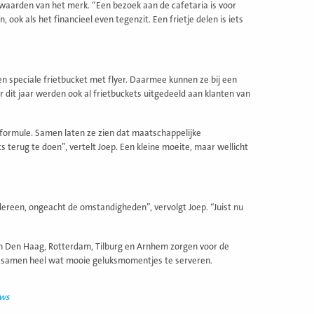
e waarden van het merk. “Een bezoek aan de cafetaria is voor
ok als het financieel even tegenzit. Een frietje delen is iets
 speciale frietbucket met flyer. Daarmee kunnen ze bij een
r dit jaar werden ook al frietbuckets uitgedeeld aan klanten van
e formule. Samen laten ze zien dat maatschappelijke
 terug te doen”, vertelt Joep. Een kleine moeite, maar wellicht
edereen, ongeacht de omstandigheden”, vervolgt Joep. “Juist nu
n in Den Haag, Rotterdam, Tilburg en Arnhem zorgen voor de
iko samen heel wat mooie geluksmomentjes te serveren.
uws