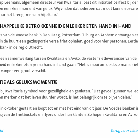
ep Leemans, algemeen directeur van Kwalitaria, past dit initiatief perfect bij d
n een klein moment van geluk. Wij vinden dat iedereen dat moet kunnen ervaren, o
aar het brengt mensen bij elkaar.”
APPELIJKE BETROKKENHEID EN LEKKER ETEN HAND IN HAND
 van de Voedselbank in Den Haag, Rotterdam, Tilburg en Arnhem ontvangen een
 in de buurt een gezinsportie verse friet ophalen, goed voor vier personen. Eerde
bank in de regio Utrecht.
s een samenwerking tussen Kwalitaria en Aviko, de vaste frietleverancier van d
eid en lekker eten prima hand in hand gaan. “Het is mooi om op deze manier iets
tvanger een groot verschil.
ETJE ALS GELUKSMOMENTJE
t bij Kwalitaria symbool voor gezelligheid en genieten. “Dat gevoel gunnen we i
n merken dat het leven duurder wordt, is het belangrijk om te blijven delen.”
s in oktober gestart en loopt tot en met het eind van dit jaar. De Voedselbanke
ng van de frietbuckets en flyers onder hun klanten. Zo hopen Kwalitaria en Av
ht
Terug naar nie