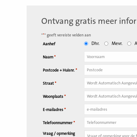
Ontvang gratis meer info
"
*
" geeft vereiste velden aan
Dhr.
Mevr.
A
Aanhef
Naam
*
Tussenvoegsel
Postcode + Huisnr.
*
Huisnummer
*
Straat
*
Woonplaats
*
E-mailadres
*
Telefoonnummer
*
Vraag / opmerking