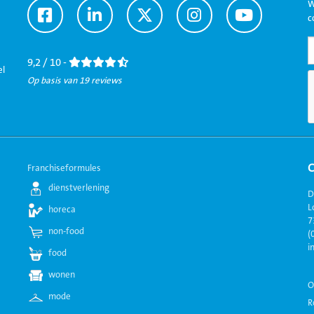
W
Ga
Ga
Ga
Ga
Ga
c
naar
naar
naar
naar
naar
Facebook
LinkedIn
Twitter
Instagram
Youtube
9,2 / 10 -
el
Op basis van 19 reviews
Franchiseformules
dienstverlening
D
L
horeca
7
non-food
(
i
food
wonen
O
mode
R