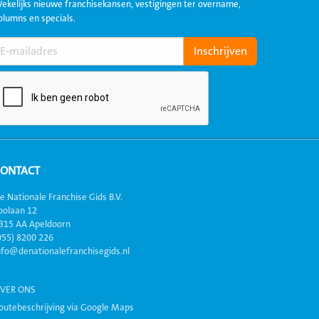
ekelijks nieuwe franchisekansen, vestigingen ter overname,
olumns en specials.
CONTACT
e Nationale Franchise Gids B.V.
oolaan 12
315 AA Apeldoorn
055) 8200 226
nfo@denationalefranchisegids.nl
VER ONS
outebeschrijving via Google Maps