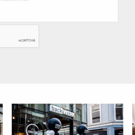
Lees
L
meer
m