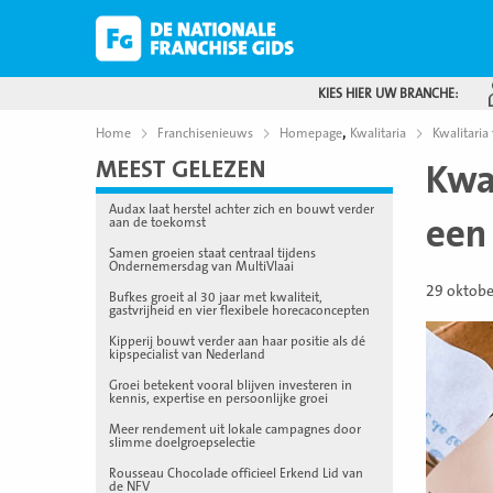
KIES HIER UW BRANCHE:
,
Home
Franchisenieuws
Homepage
Kwalitaria
Kwalitaria
MEEST GELEZEN
Kwal
Audax laat herstel achter zich en bouwt verder
een
aan de toekomst
Samen groeien staat centraal tijdens
Ondernemersdag van MultiVlaai
29 oktob
Bufkes groeit al 30 jaar met kwaliteit,
gastvrijheid en vier flexibele horecaconcepten
Kipperij bouwt verder aan haar positie als dé
kipspecialist van Nederland
Groei betekent vooral blijven investeren in
kennis, expertise en persoonlijke groei
Meer rendement uit lokale campagnes door
slimme doelgroepselectie
Rousseau Chocolade officieel Erkend Lid van
de NFV