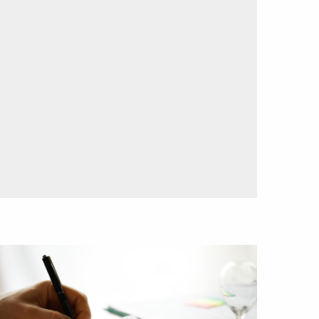
ees
eer