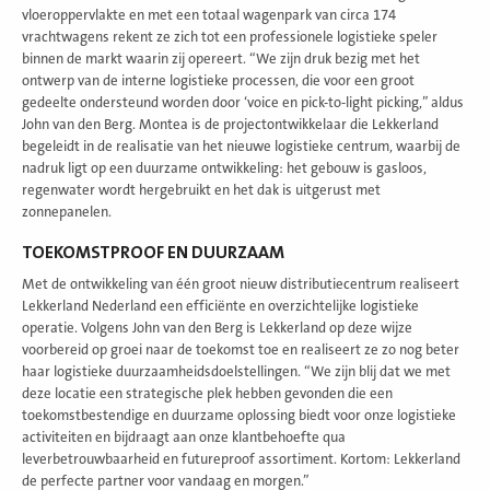
vloeroppervlakte en met een totaal wagenpark van circa 174
vrachtwagens rekent ze zich tot een professionele logistieke speler
binnen de markt waarin zij opereert. “We zijn druk bezig met het
ontwerp van de interne logistieke processen, die voor een groot
gedeelte ondersteund worden door ‘voice en pick-to-light picking,” aldus
John van den Berg. Montea is de projectontwikkelaar die Lekkerland
begeleidt in de realisatie van het nieuwe logistieke centrum, waarbij de
nadruk ligt op een duurzame ontwikkeling: het gebouw is gasloos,
regenwater wordt hergebruikt en het dak is uitgerust met
zonnepanelen.
TOEKOMSTPROOF EN DUURZAAM
Met de ontwikkeling van één groot nieuw distributiecentrum realiseert
Lekkerland Nederland een efficiënte en overzichtelijke logistieke
operatie. Volgens John van den Berg is Lekkerland op deze wijze
voorbereid op groei naar de toekomst toe en realiseert ze zo nog beter
haar logistieke duurzaamheidsdoelstellingen. “We zijn blij dat we met
deze locatie een strategische plek hebben gevonden die een
toekomstbestendige en duurzame oplossing biedt voor onze logistieke
activiteiten en bijdraagt aan onze klantbehoefte qua
leverbetrouwbaarheid en futureproof assortiment. Kortom: Lekkerland
de perfecte partner voor vandaag en morgen.”