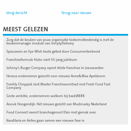
Vorig bericht
Terug naar nieuws
MEEST GELEZEN
Zorg dat de keuken van jouw organisatie toekomstbestendig is met de
keukenmanager module van SimplyDelivery
Specsavers en Eye Wish beste getest door Consumentenbond
Franchiseformule Hubo viert 55-jarig jubileum
Johnny’s Burger Company opent 40ste franchise in Leeuwarden
Horeca-ondernemer gezocht voor nieuwe Anne&Max Apeldoorn
Freshly Chopped sluit Master Franchisecontract met Fresh Food Fast
Company
Grote ambitie, ondernemers welkom bij backWERK
Anouk Hoogendijk: Het nieuwe gezicht van Mudmasky Nederland
Food Connect neemt branchegenoot Eten met gemak over
Kwalitaria en Antea gaan samen een nieuwe fase in