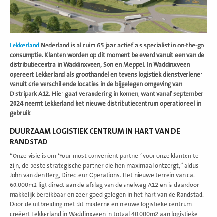
Lekkerland
Nederland is al ruim 65 jaar actief als specialist in on-the-go
consumptie. Klanten worden op dit moment beleverd vanuit een van de
distributiecentra in Waddinxveen, Son en Meppel. In Waddinxveen
opereert Lekkerland als groothandel en tevens logistiek dienstverlener
vanuit drie verschillende locaties in de bijgelegen omgeving van
Distripark A12. Hier gaat verandering in komen, want vanaf september
2024 neemt Lekkerland het nieuwe distributiecentrum operationeel in
gebruik.
DUURZAAM LOGISTIEK CENTRUM IN HART VAN DE
RANDSTAD
“Onze visie is om ‘Your most convenient partner’ voor onze klanten te
zijn, de beste strategische partner die hen maximaal ontzorgt,” aldus
John van den Berg, Directeur Operations. Het nieuwe terrein van ca.
60.000m2 ligt direct aan de afslag van de snelweg A12 en is daardoor
makkelijk bereikbaar en zeer goed gelegen in het hart van de Randstad.
Door de uitbreiding met dit moderne en nieuwe logistieke centrum
creëert Lekkerland in Waddinxveen in totaal 40.000m2 aan logistieke