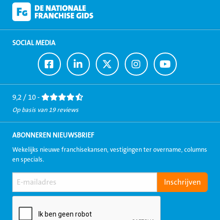
SOCIAL MEDIA
Ga
Ga
Ga
Ga
Ga
naar
naar
naar
naar
naar
Facebook
LinkedIn
Twitter
Instagram
Youtube
9,2 / 10 -
Op basis van 19 reviews
ABONNEREN NIEUWSBRIEF
Wekelijks nieuwe franchisekansen, vestigingen ter overname, columns
en specials.