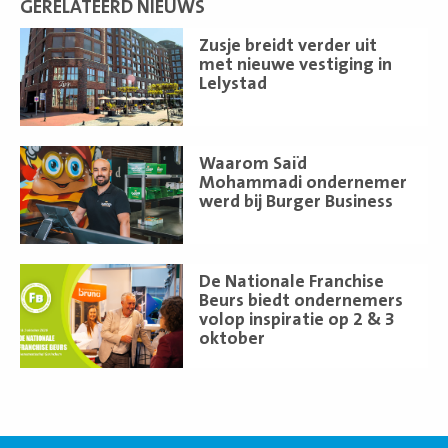
GERELATEERD NIEUWS
Lees
Zusje breidt verder uit
meer
met nieuwe vestiging in
Lelystad
Lees
Waarom Saïd
meer
Mohammadi ondernemer
werd bij Burger Business
Lees
De Nationale Franchise
meer
Beurs biedt ondernemers
volop inspiratie op 2 & 3
oktober