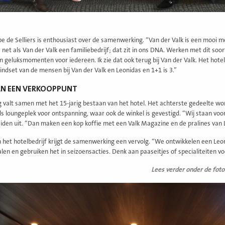
pe de Selliers is enthousiast over de samenwerking. “Van der Valk is een mooi me
 net als Van der Valk een familiebedrijf; dat zit in ons DNA. Werken met dit soor
n geluksmomenten voor iedereen. Ik zie dat ook terug bij Van der Valk. Het hote
mindset van de mensen bij Van der Valk en Leonidas en 1+1 is 3.”
AN EEN VERKOOPPUNT
 valt samen met het 15-jarig bestaan van het hotel. Het achterste gedeelte wor
ls loungeplek voor ontspanning, waar ook de winkel is gevestigd. “Wij staan voor
iden uit. “Dan maken een kop koffie met een Valk Magazine en de pralines van L
 het hotelbedrijf krijgt de samenwerking een vervolg. “We ontwikkelen een Leon
len en gebruiken het in seizoensacties. Denk aan paaseitjes of specialiteiten 
Lees verder onder de foto