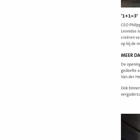
‘1+1=3’
CEO Philip
Leonidas is
creëren va
op bij de 
MEER D
De opening
gedeelte a
Van der He
Ook binnen
vergaderza