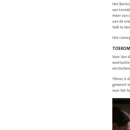
Het Barist
van Leonid
meer van d
aan de ene
Valk te bie
Het concep
TOEKOM
Voor Van d
voortzette
versterken
Yilmaz is 
geweest voo
voor het h