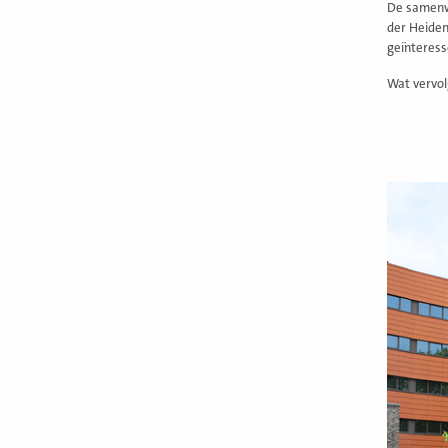
De samenw
der Heiden.
geïnteress
Wat vervolg