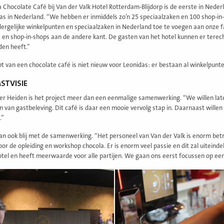
a Chocolate Café bij Van der Valk Hotel Rotterdam-Blijdorp is de eerste in Neder
as in Nederland. “We hebben er inmiddels zo’n 25 speciaalzaken en 100 shop-in
ergelijke winkelpunten en speciaalzaken in Nederland toe te voegen aan onze f
 en shop-in-shops aan de andere kant. De gasten van het hotel kunnen er terec
den heeft.”
t van een chocolate café is niet nieuw voor Leonidas: er bestaan al winkelpunten
STVISIE
er Heiden is het project meer dan een eenmalige samenwerking. “We willen laten z
n van gastbeleving. Dit café is daar een mooie vervolg stap in. Daarnaast willen 
.”
dan ook blij met de samenwerking. “Het personeel van Van der Valk is enorm betrok
r de opleiding en workshop chocola. Er is enorm veel passie en dit zal uiteindeli
otel en heeft meerwaarde voor alle partijen. We gaan ons eerst focussen op een 