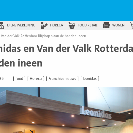
DIENSTVERLENING
HORECA
FOOD RETAIL
WONEN
 Van der Valk Rotterdam Blijdorp slaan de handen ineen
nidas en Van der Valk Rotterda
den ineen
025
food
Horeca
Franchisenieuws
leonidas