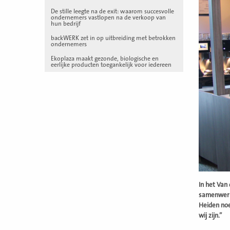
De stille leegte na de exit: waarom succesvolle
ondernemers vastlopen na de verkoop van
hun bedrijf
backWERK zet in op uitbreiding met betrokken
ondernemers
Ekoplaza maakt gezonde, biologische en
eerlijke producten toegankelijk voor iedereen
In het Van
samenwerki
Heiden noe
wij zijn.”