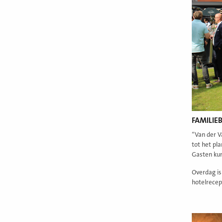
FAMILIE
“Van der V
tot het pl
Gasten kun
Overdag is
hotelrecep