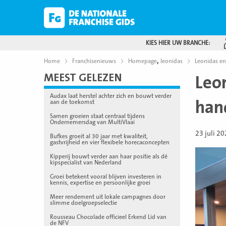
KIES HIER UW BRANCHE:
,
Home
Franchisenieuws
Homepage
leonidas
Leonidas en
MEEST GELEZEN
Leo
Audax laat herstel achter zich en bouwt verder
han
aan de toekomst
Samen groeien staat centraal tijdens
Ondernemersdag van MultiVlaai
23 juli 2
Bufkes groeit al 30 jaar met kwaliteit,
gastvrijheid en vier flexibele horecaconcepten
Kipperij bouwt verder aan haar positie als dé
kipspecialist van Nederland
Groei betekent vooral blijven investeren in
kennis, expertise en persoonlijke groei
Meer rendement uit lokale campagnes door
slimme doelgroepselectie
Rousseau Chocolade officieel Erkend Lid van
de NFV