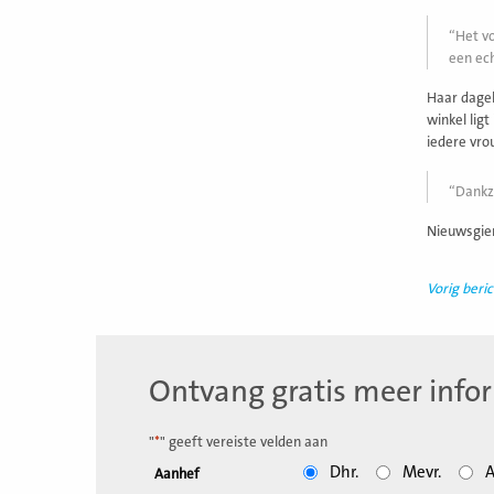
Het vo
een ec
Haar dagel
winkel ligt
iedere vro
Dankzi
Nieuwsgier
Vorig beric
Ontvang gratis meer info
"
*
" geeft vereiste velden aan
Dhr.
Mevr.
A
Aanhef