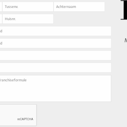
Achternaam
*