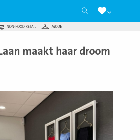
Zoeken
NON-FOOD RETAIL
MODE
r Laan maakt haar droom