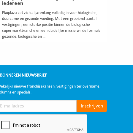
iedereen
Ekoplaza zet zich al jarenlang volledig in voor biologische,
duurzame en gezonde voeding. Met een groeiend aantal
vestigingen, een sterke positie binnen de biologische
supermarktbranche en een duidelijke missie wil de formule
gezonde, biologische en ...
BONNEREN NIEUWSBRIEF
ekelijks nieuwe franchisekansen, vestigingen ter overname,
olumns en specials.