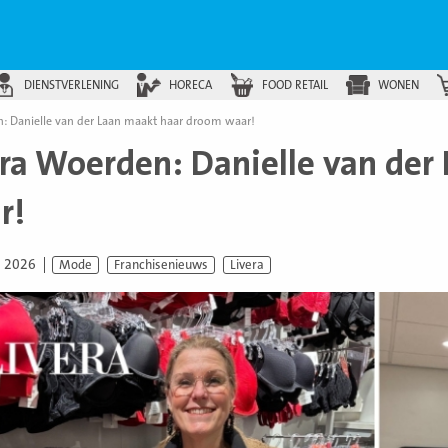
DIENSTVERLENING
HORECA
FOOD RETAIL
WONEN
n: Danielle van der Laan maakt haar droom waar!
era Woerden: Danielle van de
r!
i 2026
Mode
Franchisenieuws
Livera