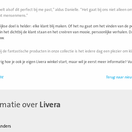
elt alsof dit perfect bij me past,” aldus Danielle. “Het gaat bij ons niet alleen
ht mensenmens.
ijkse doel is helder: elke klant blij maken. Of het nu gaat om het vinden van de
 in het dichtbij de klant staan en het creëren van mooie, persoonlijke verhalen. 
uw.
j de fantastische producten in onze collectie is het iedere dag een plezier om k
ig hoe je ook je eigen Livera winkel start, maar wil je eerst meer informatie? Vu
ht
Terug naar nie
rmatie over
Livera
nders