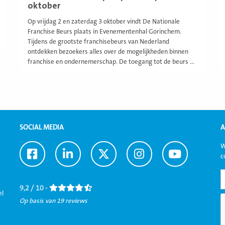
oktober
Op vrijdag 2 en zaterdag 3 oktober vindt De Nationale
Franchise Beurs plaats in Evenementenhal Gorinchem.
Tijdens de grootste franchisebeurs van Nederland
ontdekken bezoekers alles over de mogelijkheden binnen
franchise en ondernemerschap. De toegang tot de beurs ...
SOCIAL MEDIA
A
W
Ga
Ga
Ga
Ga
Ga
c
naar
naar
naar
naar
naar
Facebook
LinkedIn
Twitter
Instagram
Youtube
9,2 / 10 -
el
Op basis van 19 reviews