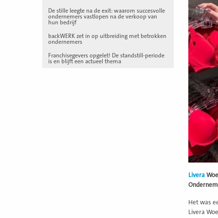
De stille leegte na de exit: waarom succesvolle
ondernemers vastlopen na de verkoop van
hun bedrijf
backWERK zet in op uitbreiding met betrokken
ondernemers
Franchisegevers opgelet! De standstill-periode
is en blijft een actueel thema
Livera
Woer
Ondernemen
Het was ee
Livera Woe