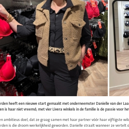
den heeft een nieuwe start gemaakt met onderneemster Danielle van der Laan, 
 is haar niet vreemd; met vier Livera winkels in de familie is de passie voor h
n ambitieus doel, dat ze graag samen met haar partner vóór haar vijftigste w
rden is die droom werkelijkheid geworden. Danielle straalt wanneer ze vertelt 