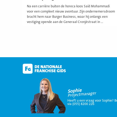
Na een carrière buiten de horeca koos Saïd Mohammadi
voor een compleet nieuw avontuur. Zijn ondernemersdroom
bracht hem naar Burger Business, waar hij onlangs een
vestiging opende aan de Generaal Cronjéstraat in ...
Sophie
Projectmanager
Heeft u een vraag voor Sophie? B
via (055) 8200 226