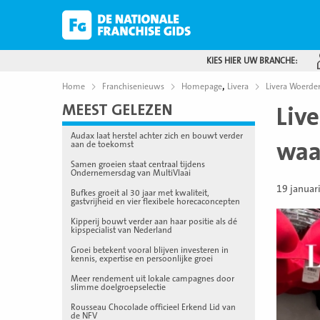
KIES HIER UW BRANCHE:
,
Home
Franchisenieuws
Homepage
Livera
Livera Woerde
MEEST GELEZEN
Liv
Audax laat herstel achter zich en bouwt verder
waa
aan de toekomst
Samen groeien staat centraal tijdens
Ondernemersdag van MultiVlaai
19 januar
Bufkes groeit al 30 jaar met kwaliteit,
gastvrijheid en vier flexibele horecaconcepten
Kipperij bouwt verder aan haar positie als dé
kipspecialist van Nederland
Groei betekent vooral blijven investeren in
kennis, expertise en persoonlijke groei
Meer rendement uit lokale campagnes door
slimme doelgroepselectie
Rousseau Chocolade officieel Erkend Lid van
de NFV