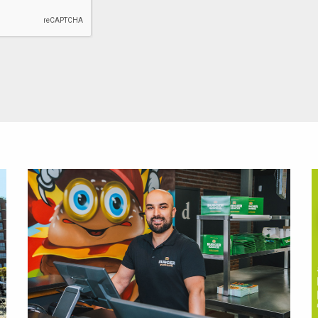
Lees
L
meer
m