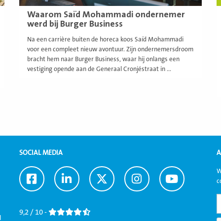
Waarom Saïd Mohammadi ondernemer
werd bij Burger Business
Na een carrière buiten de horeca koos Saïd Mohammadi
voor een compleet nieuw avontuur. Zijn ondernemersdroom
bracht hem naar Burger Business, waar hij onlangs een
vestiging opende aan de Generaal Cronjéstraat in ...
SOCIAL MEDIA
A
W
Ga
Ga
Ga
Ga
Ga
c
naar
naar
naar
naar
naar
Facebook
LinkedIn
Twitter
Instagram
Youtube
9,2 / 10 -
l