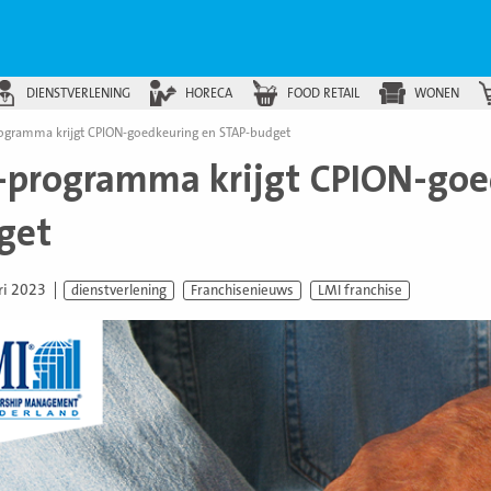
DIENSTVERLENING
HORECA
FOOD RETAIL
WONEN
ogramma krijgt CPION-goedkeuring en STAP-budget
-programma krijgt CPION-goe
get
ri 2023
dienstverlening
Franchisenieuws
LMI franchise