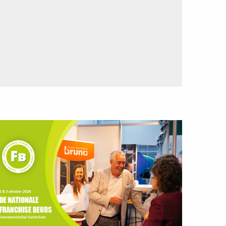
ees
eer