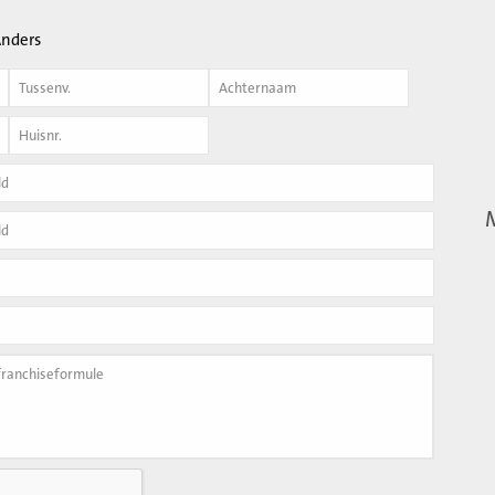
nders
Achternaam
*