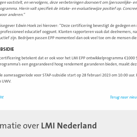
gen vaststelt, en vervolgens, deze verbeteringen doorvoert om (persoonlijke- en
ogramma. Hierin valt specifiek de intake- en evaluatiewijze positief op. Concree
voor anderen.”
isegever Edwin Hoek zei hierover: “Deze certificering bevestigt de gedegen e
 professioneel educatief oogpunt. Klanten rapporteren vaak dat deelnemers, n
ctief zijn. Bedrijven passen EPP momenteel dan ook veel toe om de mensen di
BSIDIE
ertificering betekent dat er ook voor het LMI EPP ontwikkelprogramma €1000 
programma’s een gegarandeerd hoog rendement garanderen bieden, maakt deze 
e aanvraagperiode voor STAP-subsidie start op 28 februari 2023 om 10:00 uur. 
an UWV.
ht
Terug naar nie
rmatie over
LMI Nederland