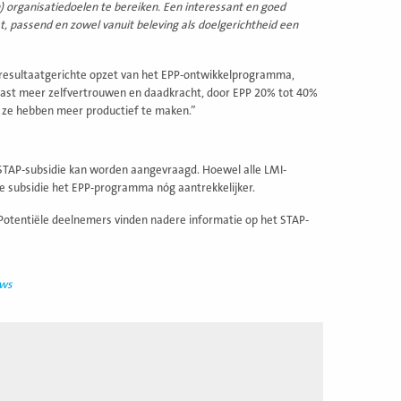
) organisatiedoelen te bereiken. Een interessant en goed
t, passend en zowel vanuit beleving als doelgerichtheid een
n resultaatgerichte opzet van het EPP-ontwikkelprogramma,
aast meer zelfvertrouwen en daadkracht, door EPP 20% tot 40%
e ze hebben meer productief te maken.”
STAP-subsidie kan worden aangevraagd. Hoewel alle LMI-
subsidie het EPP-programma nóg aantrekkelijker.
Potentiële deelnemers vinden nadere informatie op het STAP-
uws