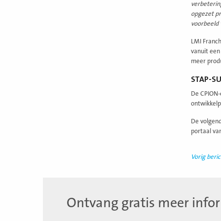
verbeterin
opgezet pr
voorbeeld 
LMI Franch
vanuit een
meer produ
STAP-SU
De CPION-c
ontwikkel
De volgend
portaal v
Vorig beric
Ontvang gratis meer info