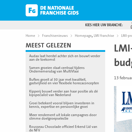
KIES HIER UW BRANCHE:
,
Home
Franchisenieuws
Homepage
LMI franchise
LMI-pr
MEEST GELEZEN
LMI
Audax laat herstel achter zich en bouwt verder
bud
aan de toekomst
Samen groeien staat centraal tijdens
Ondernemersdag van MultiVlaai
13 februa
Bufkes groeit al 30 jaar met kwaliteit,
gastvrijheid en vier flexibele horecaconcepten
Kipperij bouwt verder aan haar positie als dé
kipspecialist van Nederland
Groei betekent vooral blijven investeren in
kennis, expertise en persoonlijke groei
Meer rendement uit lokale campagnes door
slimme doelgroepselectie
Rousseau Chocolade officieel Erkend Lid van
de NFV