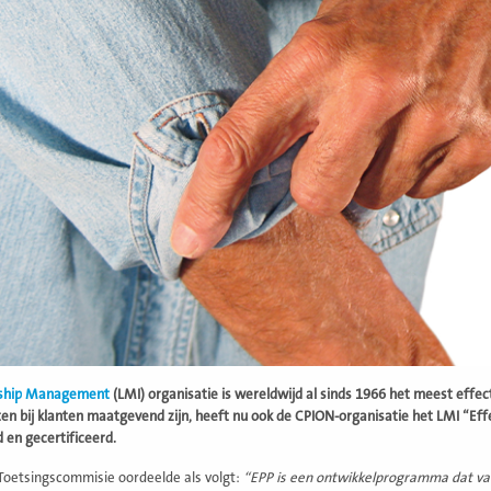
ship Management
(LMI) organisatie is wereldwijd al sinds 1966 het meest effec
ten bij klanten maatgevend zijn, heeft nu ook de CPION-organisatie het LMI “Ef
 en gecertificeerd.
oetsingscommisie oordeelde als volgt:
“EPP is een ontwikkelprogramma dat van