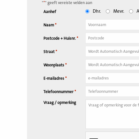
"
*
" geeft vereiste velden aan
Dhr.
Mevr.
A
Aanhef
Naam
*
Tussenvoegsel
Postcode + Huisnr.
*
Huisnummer
*
Straat
*
Woonplaats
*
E-mailadres
*
Telefoonnummer
*
Vraag / opmerking