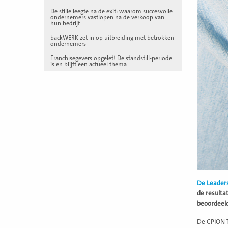
De stille leegte na de exit: waarom succesvolle
ondernemers vastlopen na de verkoop van
hun bedrijf
backWERK zet in op uitbreiding met betrokken
ondernemers
Franchisegevers opgelet! De standstill-periode
is en blijft een actueel thema
De Leader
de resulta
beoordeeld
De CPION-T