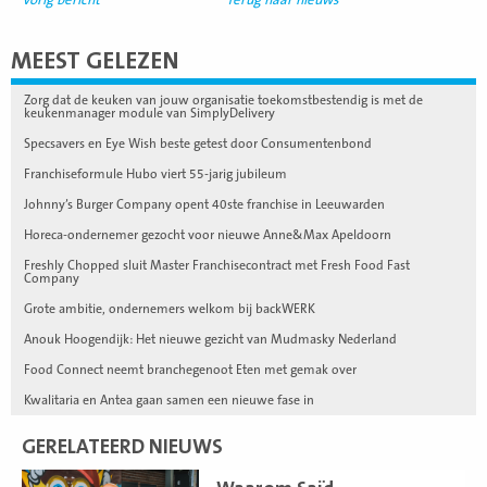
MEEST GELEZEN
Zorg dat de keuken van jouw organisatie toekomstbestendig is met de
keukenmanager module van SimplyDelivery
Specsavers en Eye Wish beste getest door Consumentenbond
Franchiseformule Hubo viert 55-jarig jubileum
Johnny’s Burger Company opent 40ste franchise in Leeuwarden
Horeca-ondernemer gezocht voor nieuwe Anne&Max Apeldoorn
Freshly Chopped sluit Master Franchisecontract met Fresh Food Fast
Company
Grote ambitie, ondernemers welkom bij backWERK
Anouk Hoogendijk: Het nieuwe gezicht van Mudmasky Nederland
Food Connect neemt branchegenoot Eten met gemak over
Kwalitaria en Antea gaan samen een nieuwe fase in
GERELATEERD NIEUWS
Lees