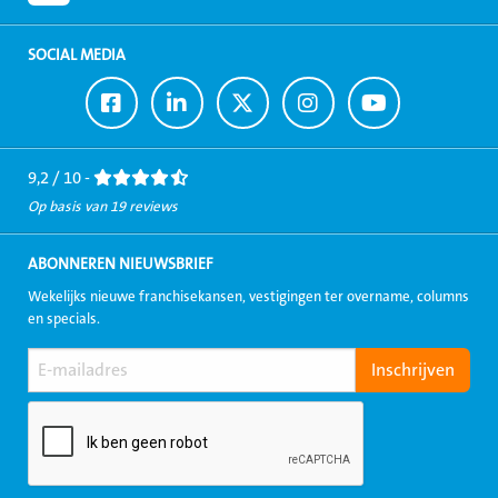
SOCIAL MEDIA
Ga
Ga
Ga
Ga
Ga
naar
naar
naar
naar
naar
Facebook
LinkedIn
Twitter
Instagram
Youtube
9,2 / 10 -
Op basis van 19 reviews
ABONNEREN NIEUWSBRIEF
Wekelijks nieuwe franchisekansen, vestigingen ter overname, columns
en specials.