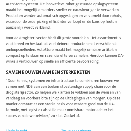
AutoStore-systeem. Dit innovatieve robot gestuurde opslagsysteem
maakt het mogelijk om orders sneller en nauwkeuriger te verwerken.
Producten worden automatisch opgeslagen en verzameld door robots,
waardoor de orderpicking efficiënter verloopt en de kans op fouten
aanzienlijk wordt verkleind.
Voor de drogisterijsector biedt dit grote voordelen. Het assortiment is
vaak breed en bestaat uit veel kleinere producten met verschillende
omloopsnelheden. AutoStore maakt het mogelijk om deze artikelen
compact op te slaan en razendsnel te verzamelen. Hierdoor kunnen DA-
winkels vertrouwen op snelle en efficiënte bevoorrading.
SAMEN BOUWEN AAN EEN STERKE KETEN
“Door kennis, systemen en infrastructuur te combineren bouwen we
samen met NDS aan een toekomstbestendige supply chain voor de
drogisterijsector. Zo helpen we klanten te voldoen aan de wensen van
vandaag en voorbereid te zijn op de uitdagingen van morgen. Op deze
manier ontstaat er een sterke basis voor verdere groei van de DA-
formule, met logistiek als stille maar onmisbare motor achter het
succes van de winkelvloer,” zo sluit Gockel af.
Vorig bericht
Terug naar nieuws