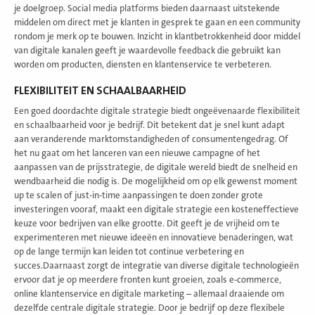
je doelgroep. Social media platforms bieden daarnaast uitstekende
middelen om direct met je klanten in gesprek te gaan en een community
rondom je merk op te bouwen. Inzicht in klantbetrokkenheid door middel
van digitale kanalen geeft je waardevolle feedback die gebruikt kan
worden om producten, diensten en klantenservice te verbeteren.
FLEXIBILITEIT EN SCHAALBAARHEID
Een goed doordachte digitale strategie biedt ongeëvenaarde flexibiliteit
en schaalbaarheid voor je bedrijf. Dit betekent dat je snel kunt adapt
aan veranderende marktomstandigheden of consumentengedrag. Of
het nu gaat om het lanceren van een nieuwe campagne of het
aanpassen van de prijsstrategie, de digitale wereld biedt de snelheid en
wendbaarheid die nodig is. De mogelijkheid om op elk gewenst moment
up te scalen of just-in-time aanpassingen te doen zonder grote
investeringen vooraf, maakt een digitale strategie een kosteneffectieve
keuze voor bedrijven van elke grootte. Dit geeft je de vrijheid om te
experimenteren met nieuwe ideeën en innovatieve benaderingen, wat
op de lange termijn kan leiden tot continue verbetering en
succes.Daarnaast zorgt de integratie van diverse digitale technologieën
ervoor dat je op meerdere fronten kunt groeien, zoals e-commerce,
online klantenservice en digitale marketing – allemaal draaiende om
dezelfde centrale digitale strategie. Door je bedrijf op deze flexibele