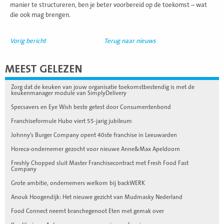
manier te structureren, ben je beter voorbereid op de toekomst – wat
die ook mag brengen.
Vorig bericht
Terug naar nieuws
MEEST GELEZEN
Zorg dat de keuken van jouw organisatie toekomstbestendig is met de
keukenmanager module van SimplyDelivery
Specsavers en Eye Wish beste getest door Consumentenbond
Franchiseformule Hubo viert 55-jarig jubileum
Johnny’s Burger Company opent 40ste franchise in Leeuwarden
Horeca-ondernemer gezocht voor nieuwe Anne&Max Apeldoorn
Freshly Chopped sluit Master Franchisecontract met Fresh Food Fast
Company
Grote ambitie, ondernemers welkom bij backWERK
Anouk Hoogendijk: Het nieuwe gezicht van Mudmasky Nederland
Food Connect neemt branchegenoot Eten met gemak over