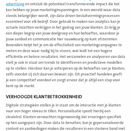
advertising
en ontsluit de potentieel transformerende impact die het
kan hebben op jouw marketinginspanningen. In een wereld waar data
steeds belangrijker wordt, zijn data-driven besluitvormingsprocessen
essentieel voor elk bedrijf. Door gebruik te maken van analytics kan je
actuele inzichten verkrijgen in het gedrag van jouw klanten. Zo krijg je
een dieper begrip van jouw doelgroep en hun behoeftes, waardoor je
jouw aanbod en communicatie hier nauwkeurig op kunt afstemmen.
Bovendien helpt het je om de effectiviteit van marketingcampagnes te
meten en deze waar nodig bij te sturen, wat leidt tot een hogere
efficiëntie en betere resultaten. Het verzamelen en analyseren van data
stelt je ook in staat om trends te identificeren en predictieve modellen
op te stellen. Hierdoor kan je anticiperen op de behoeftes van je klanten,
zelfs voordat zij zich daarvan bewust zijn. Dit proactief handelen geeft
je een competitief voordeel en zorgt ervoor dat je altijd een stap voor
bent op de markt.
VERHOOGDE KLANTBETROKKENHEID
Digitale strategieën stellen je in staat om de interactie met je klanten
naar een hoger niveau te tillen. Personalisatie speelt hierbij een
sleutelrol. Klanten verwachten tegenwoordig dat ervaringen specifiek
op hen aangepast zijn. Door data te benutten, kun je gepersonaliseerde
content en aanbiedingen maken die resulteren in een sterkere band met