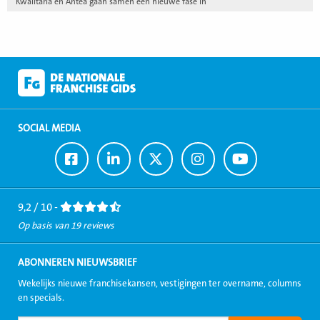
Kwalitaria en Antea gaan samen een nieuwe fase in
SOCIAL MEDIA
Ga
Ga
Ga
Ga
Ga
naar
naar
naar
naar
naar
Facebook
LinkedIn
Twitter
Instagram
Youtube
9,2 / 10 -
Op basis van 19 reviews
ABONNEREN NIEUWSBRIEF
Wekelijks nieuwe franchisekansen, vestigingen ter overname, columns
en specials.