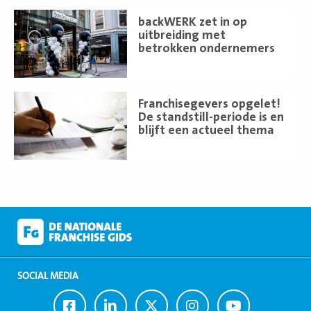
Lees
backWERK zet in op
meer
uitbreiding met
betrokken ondernemers
Lees
Franchisegevers opgelet!
meer
De standstill-periode is en
blijft een actueel thema
SOCIAL MEDIA
Ga
Ga
Ga
Ga
Ga