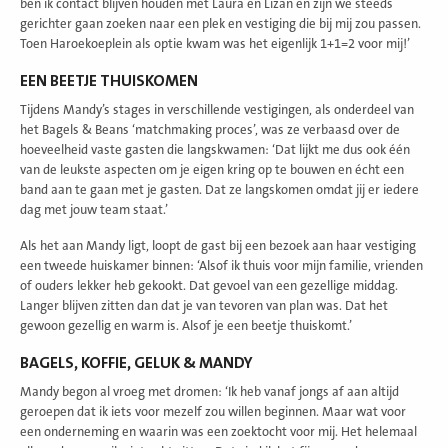
ben ik contact blijven houden met Laura en Lizan en zijn we steeds
gerichter gaan zoeken naar een plek en vestiging die bij mij zou passen.
Toen Haroekoeplein als optie kwam was het eigenlijk 1+1=2 voor mij!’
EEN BEETJE THUISKOMEN
Tijdens Mandy’s stages in verschillende vestigingen, als onderdeel van
het Bagels & Beans ‘matchmaking proces’, was ze verbaasd over de
hoeveelheid vaste gasten die langskwamen: ‘Dat lijkt me dus ook één
van de leukste aspecten om je eigen kring op te bouwen en écht een
band aan te gaan met je gasten. Dat ze langskomen omdat jij er iedere
dag met jouw team staat.’
Als het aan Mandy ligt, loopt de gast bij een bezoek aan haar vestiging
een tweede huiskamer binnen: ‘Alsof ik thuis voor mijn familie, vrienden
of ouders lekker heb gekookt. Dat gevoel van een gezellige middag.
Langer blijven zitten dan dat je van tevoren van plan was. Dat het
gewoon gezellig en warm is. Alsof je een beetje thuiskomt.’
BAGELS, KOFFIE, GELUK & MANDY
Mandy begon al vroeg met dromen: ‘Ik heb vanaf jongs af aan altijd
geroepen dat ik iets voor mezelf zou willen beginnen. Maar wat voor
een onderneming en waarin was een zoektocht voor mij. Het helemaal