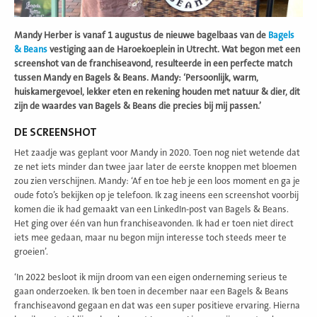
Mandy Herber is vanaf 1 augustus de nieuwe bagelbaas van de
Bagels
& Beans
vestiging
aan de Haroekoeplein in Utrecht. Wat begon met een
screenshot van de franchiseavond, resulteerde in een perfecte match
tussen Mandy en Bagels & Beans. Mandy: ‘Persoonlijk, warm,
huiskamergevoel, lekker eten en rekening houden met natuur & dier, dit
zijn de waardes van Bagels & Beans die precies bij mij passen.’
DE SCREENSHOT
Het zaadje was geplant voor Mandy in 2020. Toen nog niet wetende dat
ze net iets minder dan twee jaar later de eerste knoppen met bloemen
zou zien verschijnen. Mandy: ‘Af en toe heb je een loos moment en ga je
oude foto’s bekijken op je telefoon. Ik zag ineens een screenshot voorbij
komen die ik had gemaakt van een LinkedIn-post van Bagels & Beans.
Het ging over één van hun franchiseavonden. Ik had er toen niet direct
iets mee gedaan, maar nu begon mijn interesse toch steeds meer te
groeien’.
‘In 2022 besloot ik mijn droom van een eigen onderneming serieus te
gaan onderzoeken. Ik ben toen in december naar een Bagels & Beans
franchiseavond gegaan en dat was een super positieve ervaring. Hierna