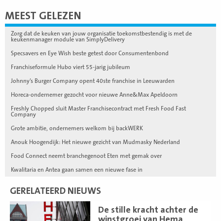
MEEST GELEZEN
Zorg dat de keuken van jouw organisatie toekomstbestendig is met de
keukenmanager module van SimplyDelivery
Specsavers en Eye Wish beste getest door Consumentenbond
Franchiseformule Hubo viert 55-jarig jubileum
Johnny’s Burger Company opent 40ste franchise in Leeuwarden
Horeca-ondernemer gezocht voor nieuwe Anne&Max Apeldoorn
Freshly Chopped sluit Master Franchisecontract met Fresh Food Fast
Company
Grote ambitie, ondernemers welkom bij backWERK
Anouk Hoogendijk: Het nieuwe gezicht van Mudmasky Nederland
Food Connect neemt branchegenoot Eten met gemak over
Kwalitaria en Antea gaan samen een nieuwe fase in
GERELATEERD NIEUWS
Lees
De stille kracht achter de
meer
winstgroei van Hema