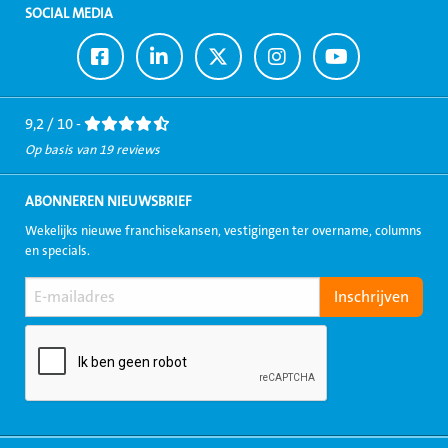
SOCIAL MEDIA
Ga
Ga
Ga
Ga
Ga
naar
naar
naar
naar
naar
Facebook
LinkedIn
Twitter
Instagram
Youtube
9,2 / 10 -
Op basis van 19 reviews
ABONNEREN NIEUWSBRIEF
Wekelijks nieuwe franchisekansen, vestigingen ter overname, columns
en specials.