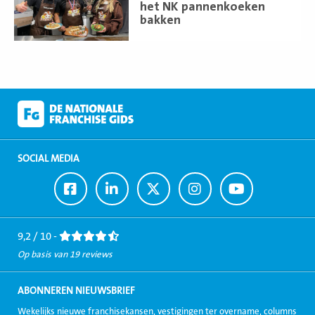
het NK pannenkoeken
bakken
SOCIAL MEDIA
Ga
Ga
Ga
Ga
Ga
naar
naar
naar
naar
naar
Facebook
LinkedIn
Twitter
Instagram
Youtube
9,2 / 10 -
Op basis van 19 reviews
ABONNEREN NIEUWSBRIEF
Wekelijks nieuwe franchisekansen, vestigingen ter overname, columns