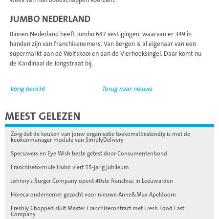
JUMBO NEDERLAND
Binnen Nederland heeft Jumbo 647 vestigingen, waarvan er 349 in
handen zijn van franchisenemers. Van Bergen is al eigenaar van een
supermarkt aan de Wolfskooi en aan de Vierhoeksingel. Daar komt nu
de Kardinaal de Jongstraat bij.
Vorig bericht
Terug naar nieuws
MEEST GELEZEN
Zorg dat de keuken van jouw organisatie toekomstbestendig is met de
keukenmanager module van SimplyDelivery
Specsavers en Eye Wish beste getest door Consumentenbond
Franchiseformule Hubo viert 55-jarig jubileum
Johnny’s Burger Company opent 40ste franchise in Leeuwarden
Horeca-ondernemer gezocht voor nieuwe Anne&Max Apeldoorn
Freshly Chopped sluit Master Franchisecontract met Fresh Food Fast
Company