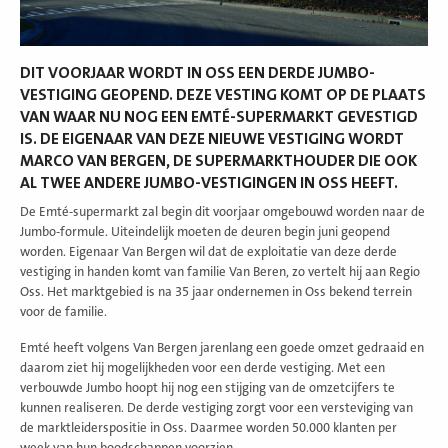
DIT VOORJAAR WORDT IN OSS EEN DERDE JUMBO-
VESTIGING GEOPEND. DEZE VESTING KOMT OP DE PLAATS
VAN WAAR NU NOG EEN EMTÉ-SUPERMARKT GEVESTIGD
IS. DE EIGENAAR VAN DEZE NIEUWE VESTIGING WORDT
MARCO VAN BERGEN, DE SUPERMARKTHOUDER DIE OOK
AL TWEE ANDERE JUMBO-VESTIGINGEN IN OSS HEEFT.
De Emté-supermarkt zal begin dit voorjaar omgebouwd worden naar de
Jumbo-formule. Uiteindelijk moeten de deuren begin juni geopend
worden. Eigenaar Van Bergen wil dat de exploitatie van deze derde
vestiging in handen komt van familie Van Beren, zo vertelt hij aan Regio
Oss. Het marktgebied is na 35 jaar ondernemen in Oss bekend terrein
voor de familie.
Emté heeft volgens Van Bergen jarenlang een goede omzet gedraaid en
daarom ziet hij mogelijkheden voor een derde vestiging. Met een
verbouwde Jumbo hoopt hij nog een stijging van de omzetcijfers te
kunnen realiseren. De derde vestiging zorgt voor een versteviging van
de marktleiderspositie in Oss. Daarmee worden 50.000 klanten per
week van hun boodschappen voorzien.