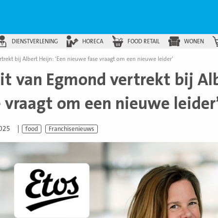
DIENSTVERLENING
HORECA
FOOD RETAIL
WONEN
rekt bij Albert Heijn: ‘Een nieuwe fase vraagt om een nieuwe leider’
it van Egmond vertrekt bij Al
e vraagt om een nieuwe leider
2025
food
Franchisenieuws