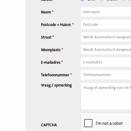
Naam
*
Tussenvoegsel
Postcode + Huisnr.
*
Huisnummer
*
Straat
*
Woonplaats
*
E-mailadres
*
Telefoonnummer
*
Vraag / opmerking
CAPTCHA