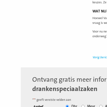
keuzes. Ze 
WAT NU
Hoewel Van
vraag is w
Voor nu ne
onderweg.
Vorig beric
Ontvang gratis meer info
drankenspeciaalzaken
"
*
" geeft vereiste velden aan
Dhr.
Mevr.
A
Aanhef