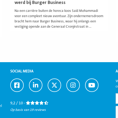
werd bij Burger Business
Na een carrière buiten de horeca koos Saïd Mohammadi
voor een compleet nieuw avontuur. Zijn ondernemersdroom
bracht hem naar Burger Business, waar hij onlangs een
vestiging opende aan de Generaal Cronjéstraat in ...
SOCIAL MEDIA
A
W
Ga
Ga
Ga
Ga
Ga
c
naar
naar
naar
naar
naar
Facebook
LinkedIn
Twitter
Instagram
Youtube
9,2 / 10 -
el
Op basis van 19 reviews