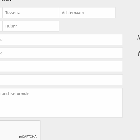
Achternaam
*