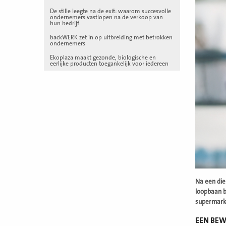
De stille leegte na de exit: waarom succesvolle
ondernemers vastlopen na de verkoop van
hun bedrijf
backWERK zet in op uitbreiding met betrokken
ondernemers
Ekoplaza maakt gezonde, biologische en
eerlijke producten toegankelijk voor iedereen
Na een die
loopbaan b
supermarkt
EEN BE