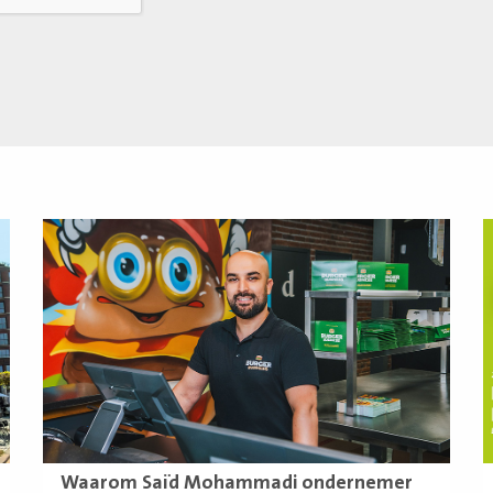
Lees
L
meer
m
Waarom Saïd Mohammadi ondernemer