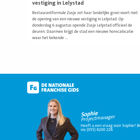
vestiging in Lelystad
Restaurantformule Zusje zet haar landelijke groei voort met
de opening van een nieuwe vestiging in Lelystad. Op
donderdag 6 augustus opende Zusje Lelystad officieel de
deuren. Daarmee krijgt de stad een nieuwe horecalocatie
waar het bekende ...
Sophie
Projectmanager
Heeft u een vraag voor Sophie? B
via (055) 8200 226