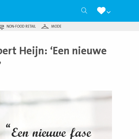
Zoeken
NON-FOOD RETAIL
MODE
bert Heijn: ‘Een nieuwe
’