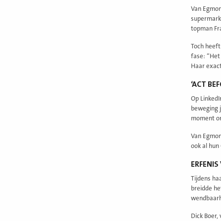
Van Egmond
supermarkt
topman Fra
Toch heeft
fase: “Het
Haar exact
‘ACT BE
Op LinkedI
beweging je
moment om
Van Egmond
ook al hun
ERFENIS
Tijdens ha
breidde he
wendbaarhe
Dick Boer,