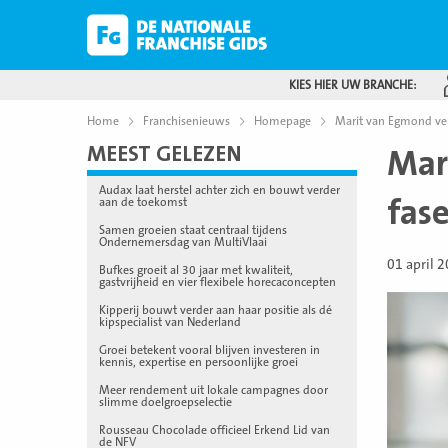
KIES HIER UW BRANCHE:
Home
Franchisenieuws
Homepage
Marit van Egmond vert
MEEST GELEZEN
Mar
Audax laat herstel achter zich en bouwt verder
fas
aan de toekomst
Samen groeien staat centraal tijdens
Ondernemersdag van MultiVlaai
01 april 
Bufkes groeit al 30 jaar met kwaliteit,
gastvrijheid en vier flexibele horecaconcepten
Kipperij bouwt verder aan haar positie als dé
kipspecialist van Nederland
Groei betekent vooral blijven investeren in
kennis, expertise en persoonlijke groei
Meer rendement uit lokale campagnes door
slimme doelgroepselectie
Rousseau Chocolade officieel Erkend Lid van
de NFV