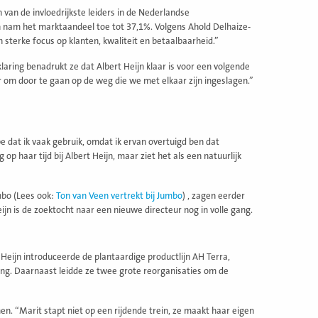
van de invloedrijkste leiders in de Nederlandse
en nam het marktaandeel toe tot 37,1%. Volgens Ahold Delhaize-
sterke focus op klanten, kwaliteit en betaalbaarheid.”
laring benadrukt ze dat Albert Heijn klaar is voor een volgende
r om door te gaan op de weg die we met elkaar zijn ingeslagen.”
pe dat ik vaak gebruik, omdat ik ervan overtuigd ben dat
op haar tijd bij Albert Heijn, maar ziet het als een natuurlijk
mbo (Lees ook:
Ton van Veen vertrekt bij Jumbo
) , zagen eerder
ijn is de zoektocht naar een nieuwe directeur nog in volle gang.
Heijn introduceerde de plantaardige productlijn AH Terra,
ing. Daarnaast leidde ze twee grote reorganisaties om de
n. “Marit stapt niet op een rijdende trein, ze maakt haar eigen