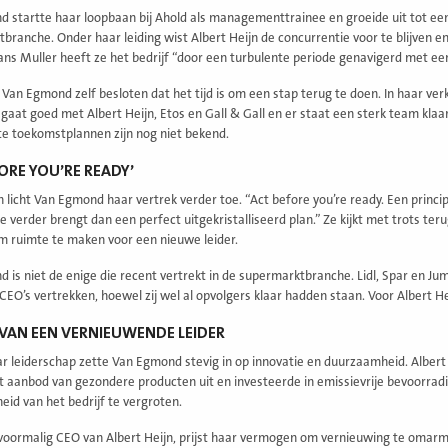
 startte haar loopbaan bij Ahold als managementtrainee en groeide uit tot een 
branche. Onder haar leiding wist Albert Heijn de concurrentie voor te blijven 
ns Muller heeft ze het bedrijf “door een turbulente periode genavigerd met een 
 Van Egmond zelf besloten dat het tijd is om een stap terug te doen. In haar verk
 gaat goed met Albert Heijn, Etos en Gall & Gall en er staat een sterk team klaa
e toekomstplannen zijn nog niet bekend.
FORE YOU’RE READY’
n licht Van Egmond haar vertrek verder toe. “Act before you’re ready. Een princi
 verder brengt dan een perfect uitgekristalliseerd plan.” Ze kijkt met trots terug 
 ruimte te maken voor een nieuwe leider.
 is niet de enige die recent vertrekt in de supermarktbranche. Lidl, Spar en Ju
 CEO’s vertrekken, hoewel zij wel al opvolgers klaar hadden staan. Voor Albert He
 VAN EEN VERNIEUWENDE LEIDER
ar leiderschap zette Van Egmond stevig in op innovatie en duurzaamheid. Albert 
t aanbod van gezondere producten uit en investeerde in emissievrije bevoorrad
id van het bedrijf te vergroten.
 voormalig CEO van Albert Heijn, prijst haar vermogen om vernieuwing te omarme