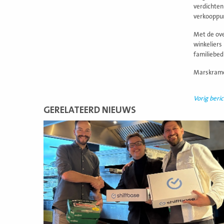
verdichten
verkooppu
Met de ove
winkeliers
familiebed
Marskramer
Vorig beric
GERELATEERD NIEUWS
Lees
meer