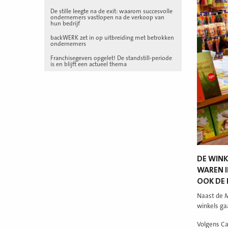
De stille leegte na de exit: waarom succesvolle
ondernemers vastlopen na de verkoop van
hun bedrijf
backWERK zet in op uitbreiding met betrokken
ondernemers
Franchisegevers opgelet! De standstill-periode
is en blijft een actueel thema
DE WIN
WAREN I
OOK DE 
Naast de M
winkels ga
Volgens Ca