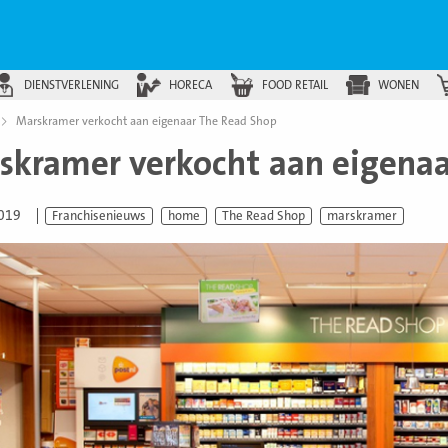
DIENSTVERLENING
HORECA
FOOD RETAIL
WONEN
Marskramer verkocht aan eigenaar The Read Shop
skramer verkocht aan eigenaa
2019
Franchisenieuws
home
The Read Shop
marskramer