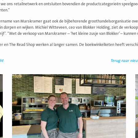
 we ons retailnetwerk en ontsluiten bovendien de productcategorieën speelgoed
nten.”
rname van Marskramer gaat ook de bijbehorende groothandelsorganisatie over. 
 in dorpen en wijken. Michiel Witteveen, ceo van Blokker Holding, ziet de verko
rijf’. “Met de verkoop van Marskramer – ‘het kleine zusje van Blokker’ – kunnen w
 en The Read Shop werken al langer samen. De boekwinkelketen heeft verschi
ht
Terug naar nie
Lees
L
meer
m