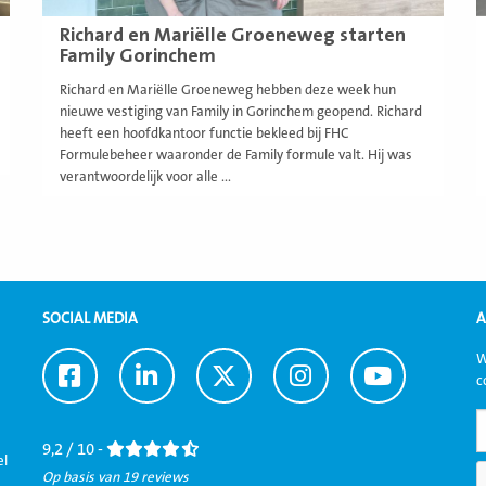
Richard en Mariëlle Groeneweg starten
Family Gorinchem
Richard en Mariëlle Groeneweg hebben deze week hun
nieuwe vestiging van Family in Gorinchem geopend. Richard
heeft een hoofdkantoor functie bekleed bij FHC
Formulebeheer waaronder de Family formule valt. Hij was
verantwoordelijk voor alle ...
SOCIAL MEDIA
A
W
Ga
Ga
Ga
Ga
Ga
c
naar
naar
naar
naar
naar
Facebook
LinkedIn
Twitter
Instagram
Youtube
9,2 / 10 -
el
Op basis van 19 reviews