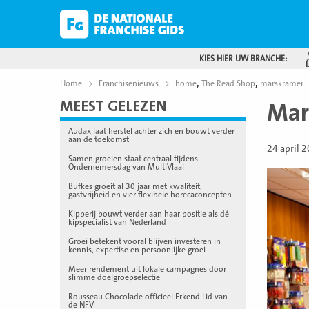
KIES HIER UW BRANCHE:
,
,
Home
Franchisenieuws
home
The Read Shop
marskramer
MEEST GELEZEN
Mar
Audax laat herstel achter zich en bouwt verder
aan de toekomst
24 april 
Samen groeien staat centraal tijdens
Ondernemersdag van MultiVlaai
Bufkes groeit al 30 jaar met kwaliteit,
gastvrijheid en vier flexibele horecaconcepten
Kipperij bouwt verder aan haar positie als dé
kipspecialist van Nederland
Groei betekent vooral blijven investeren in
kennis, expertise en persoonlijke groei
Meer rendement uit lokale campagnes door
slimme doelgroepselectie
Rousseau Chocolade officieel Erkend Lid van
de NFV