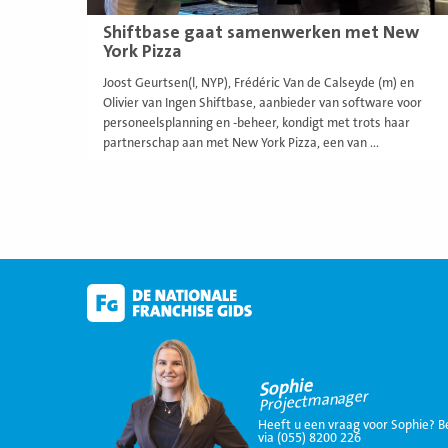
Shiftbase gaat samenwerken met New
York Pizza
Joost Geurtsen(l, NYP), Frédéric Van de Calseyde (m) en
Olivier van Ingen Shiftbase, aanbieder van software voor
personeelsplanning en -beheer, kondigt met trots haar
partnerschap aan met New York Pizza, een van ...
Sophie
Projectmanager
Heeft u een vraag voor Sophie? B
via (055) 8200 226