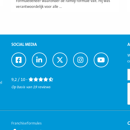
Formulebeheer waaronder de Family formule valt. Hij was
verantwoordelijk voor alle ...
SOCIAL MEDIA
A
W
Ga
Ga
Ga
Ga
Ga
c
naar
naar
naar
naar
naar
Facebook
LinkedIn
Twitter
Instagram
Youtube
9,2 / 10 -
el
Op basis van 19 reviews
Franchiseformules