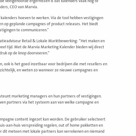
 de veelgehoorde ergernissen is dat kalenders vaak nog te
onders, CEO van Marvia.
 kalenders hoeven te werken. Via de tool hebben vestigingen
ken op geplande campagnes of product releases. Het biedt
vestigingen te communiceren.”
catieadviseur Retail & Lokale Marktbewerking: “Het maken en
l tijd. Met de Marvia Marketing Kalender bieden wij direct
ruk op de knop doorvoeren.”
n, ook is het goed inzetbaar voor bedrijven die met resellers en
inzichtelijk, en weten zo wanneer ze nieuwe campagnes en
steunt marketing managers en hun partners of vestigingen.
even partners via het systeem aan van welke campagne en
ampagne content ingezet kan worden. De gebruiker selecteert
is-aan-huis verspreiding regelen, out of home pakketten en
oor dit meteen met lokale partners kan verrekenen en niemand