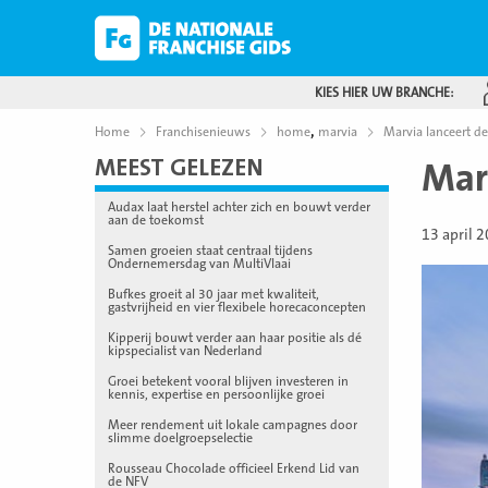
KIES HIER UW BRANCHE:
,
Home
Franchisenieuws
home
marvia
Marvia lanceert d
MEEST GELEZEN
Mar
Audax laat herstel achter zich en bouwt verder
aan de toekomst
13 april 
Samen groeien staat centraal tijdens
Ondernemersdag van MultiVlaai
Bufkes groeit al 30 jaar met kwaliteit,
gastvrijheid en vier flexibele horecaconcepten
Kipperij bouwt verder aan haar positie als dé
kipspecialist van Nederland
Groei betekent vooral blijven investeren in
kennis, expertise en persoonlijke groei
Meer rendement uit lokale campagnes door
slimme doelgroepselectie
Rousseau Chocolade officieel Erkend Lid van
de NFV