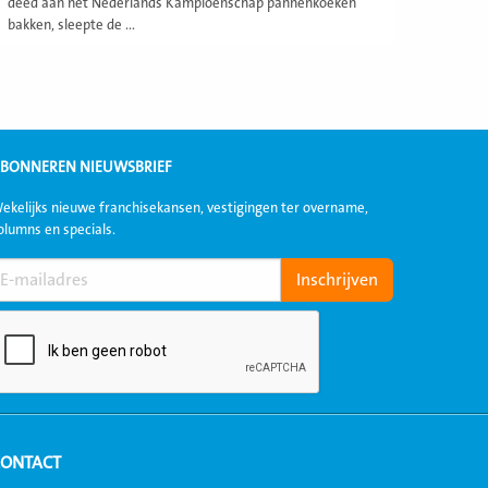
deed aan het Nederlands Kampioenschap pannenkoeken
bakken, sleepte de ...
BONNEREN NIEUWSBRIEF
ekelijks nieuwe franchisekansen, vestigingen ter overname,
olumns en specials.
CONTACT