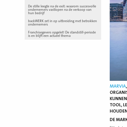
De stille leegte na de exit: waarom succesvolle
ondernemers vastlopen na de verkoop van
hun bedrijf
backWERK zet in op uitbreiding met betrokken
ondernemers
Franchisegevers opgelet! De standstill-periode
is en blijft een actueel thema
MARVIA
ORGANIS
KUNNEN 
TOOL, L
HOUDEN
DE MAR