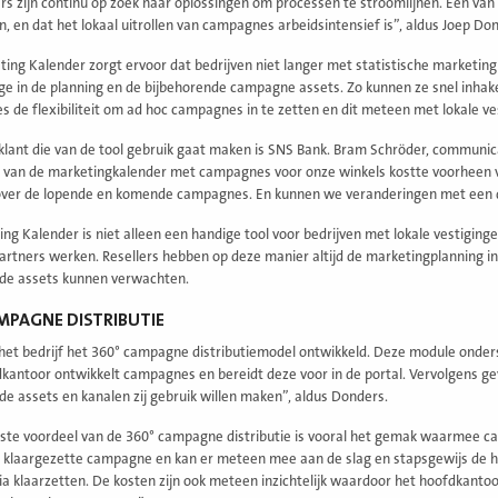
s zijn continu op zoek naar oplossingen om processen te stroomlijnen. Een van
ijn, en dat het lokaal uitrollen van campagnes arbeidsintensief is”, aldus Joep D
ing Kalender zorgt ervoor dat bedrijven niet langer met statistische marketing
age in de planning en de bijbehorende campagne assets. Zo kunnen ze snel inha
es de flexibiliteit om ad hoc campagnes in te zetten en dit meteen met lokale 
klant die van de tool gebruik gaat maken is SNS Bank. Bram Schröder, communi
van de marketingkalender met campagnes voor onze winkels kostte voorheen vee
over de lopende en komende campagnes. En kunnen we veranderingen met een d
ng Kalender is niet alleen een handige tool voor bedrijven met lokale vestiginge
artners werken. Resellers hebben op deze manier altijd de marketingplanning 
de assets kunnen verwachten.
MPAGNE DISTRIBUTIE
het bedrijf het 360° campagne distributiemodel ontwikkeld. Deze module onder
kantoor ontwikkelt campagnes en bereidt deze voor in de portal. Vervolgens g
de assets en kanalen zij gebruik willen maken”, aldus Donders.
ste voordeel van de 360° campagne distributie is vooral het gemak waarmee c
 klaargezette campagne en kan er meteen mee aan de slag en stapsgewijs de hu
ia klaarzetten. De kosten zijn ook meteen inzichtelijk waardoor het hoofdkant