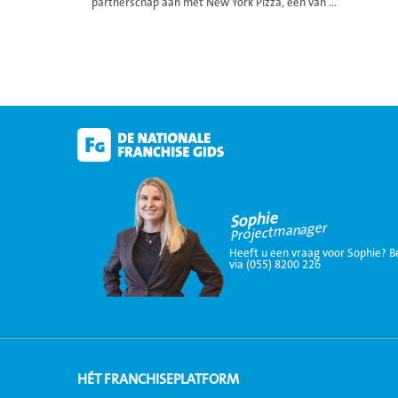
partnerschap aan met New York Pizza, een van ...
Sophie
Projectmanager
Heeft u een vraag voor Sophie? B
via (055) 8200 226
HÉT FRANCHISEPLATFORM