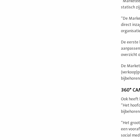
“Marketeer
statisch z
“De Market
direct inz
organisati
De eerste 
aanpassen 
overzicht 
De Marketi
(verkoop)p
bijbehoren
360° CA
Ook heeft 
“Het hoofd
bijbehoren
“Het groot
een vooraf
social med