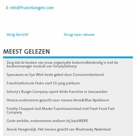
E:
info@franchisingetc.com
Vorig bericht
Terug naar nieuws
MEEST GELEZEN
Zorg dat de keuken van jouw organisatie toekomstbestendig is met de
keukenmanager module van SimplyDelivery
Specsavers en Eye Wish beste getest door Consumentenbond
Franchiseformule Hubo viert 55-jarig jubileum
Johnny’s Burger Company opent 40ste franchise in Leeuwarden
Horeca-ondernemer gezocht voor nieuwe Anne&Max Apeldoorn
Freshly Chopped sluit Master Franchisecontract met Fresh Food Fast
Company
Grote ambitie, ondernemers welkom bij backWERK
Anouk Hoogendijk: Het nieuwe gezicht van Mudmasky Nederland