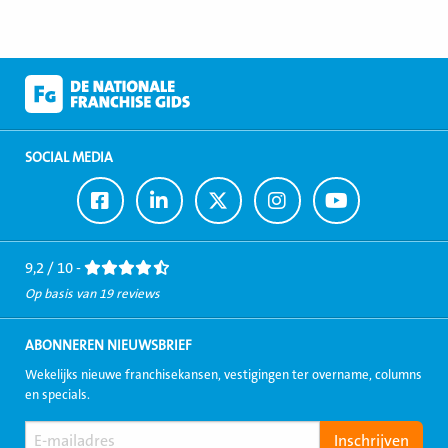
SOCIAL MEDIA
Ga
Ga
Ga
Ga
Ga
naar
naar
naar
naar
naar
Facebook
LinkedIn
Twitter
Instagram
Youtube
9,2 / 10 -
Op basis van 19 reviews
ABONNEREN NIEUWSBRIEF
Wekelijks nieuwe franchisekansen, vestigingen ter overname, columns
en specials.