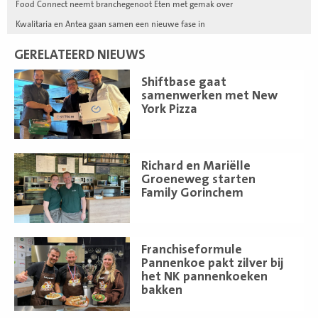
Food Connect neemt branchegenoot Eten met gemak over
Kwalitaria en Antea gaan samen een nieuwe fase in
GERELATEERD NIEUWS
Lees
Shiftbase gaat
meer
samenwerken met New
York Pizza
Lees
Richard en Mariëlle
meer
Groeneweg starten
Family Gorinchem
Lees
Franchiseformule
meer
Pannenkoe pakt zilver bij
het NK pannenkoeken
bakken