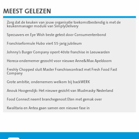
MEEST GELEZEN
Zorg dat de keuken van jouw organisatie toekomstbestendig is met de
keukenmanager module van SimplyDelivery
Specsavers en Eye Wish beste getest door Consumentenbond
Franchiseformule Hubo viert 55-jarig jubileum
Johnny’s Burger Company opent 40ste franchise in Leeuwarden
Horeca-ondernemer gezocht voor nieuwe Anne&Max Apeldoorn
Freshly Chopped sluit Master Franchisecontract met Fresh Food Fast
Company
Grote ambitie, ondernemers welkom bij backWERK
Anouk Hoogendijk: Het nieuwe gezicht van Mudmasky Nederland
Food Connect neemt branchegenoot Eten met gemak over
Kwalitaria en Antea gaan samen een nieuwe fase in