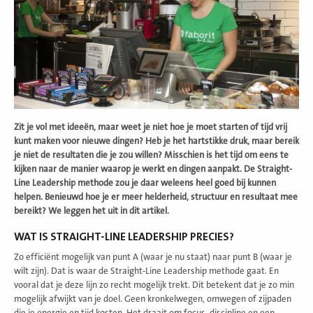
Zit je vol met ideeën, maar weet je niet hoe je moet starten of tijd vrij
kunt maken voor nieuwe dingen? Heb je het hartstikke druk, maar bereik
je niet de resultaten die je zou willen? Misschien is het tijd om eens te
kijken naar de manier waarop je werkt en dingen aanpakt. De Straight-
Line Leadership methode zou je daar weleens heel goed bij kunnen
helpen. Benieuwd hoe je er meer helderheid, structuur en resultaat mee
bereikt? We leggen het uit in dit artikel.
WAT IS STRAIGHT-LINE LEADERSHIP PRECIES?
Zo efficiënt mogelijk van punt A (waar je nu staat) naar punt B (waar je
wilt zijn). Dat is waar de Straight-Line Leadership methode gaat. En
vooral dat je deze lijn zo recht mogelijk trekt. Dit betekent dat je zo min
mogelijk afwijkt van je doel. Geen kronkelwegen, omwegen of zijpaden
die je energie en tijd kosten. Het draait om focus, discipline en een