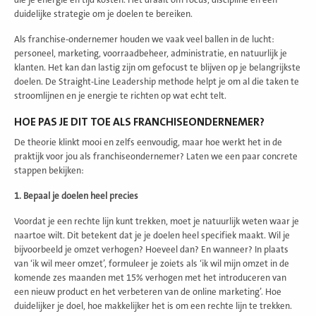
duidelijke strategie om je doelen te bereiken.
Als franchise-ondernemer houden we vaak veel ballen in de lucht:
personeel, marketing, voorraadbeheer, administratie, en natuurlijk je
klanten. Het kan dan lastig zijn om gefocust te blijven op je belangrijkste
doelen. De Straight-Line Leadership methode helpt je om al die taken te
stroomlijnen en je energie te richten op wat echt telt.
HOE PAS JE DIT TOE ALS FRANCHISEONDERNEMER?
De theorie klinkt mooi en zelfs eenvoudig, maar hoe werkt het in de
praktijk voor jou als franchiseondernemer? Laten we een paar concrete
stappen bekijken:
1. Bepaal je doelen heel precies
Voordat je een rechte lijn kunt trekken, moet je natuurlijk weten waar je
naartoe wilt. Dit betekent dat je je doelen heel specifiek maakt. Wil je
bijvoorbeeld je omzet verhogen? Hoeveel dan? En wanneer? In plaats
van ‘ik wil meer omzet’, formuleer je zoiets als ‘ik wil mijn omzet in de
komende zes maanden met 15% verhogen met het introduceren van
een nieuw product en het verbeteren van de online marketing’. Hoe
duidelijker je doel, hoe makkelijker het is om een rechte lijn te trekken.