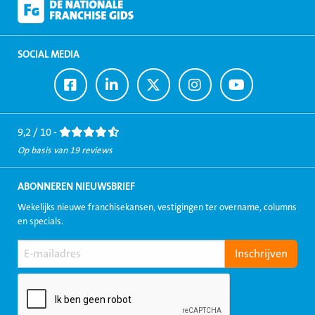
SOCIAL MEDIA
Ga
Ga
Ga
Ga
Ga
naar
naar
naar
naar
naar
Facebook
LinkedIn
Twitter
Instagram
Youtube
9,2 / 10 -
Op basis van 19 reviews
ABONNEREN NIEUWSBRIEF
Wekelijks nieuwe franchisekansen, vestigingen ter overname, columns
en specials.