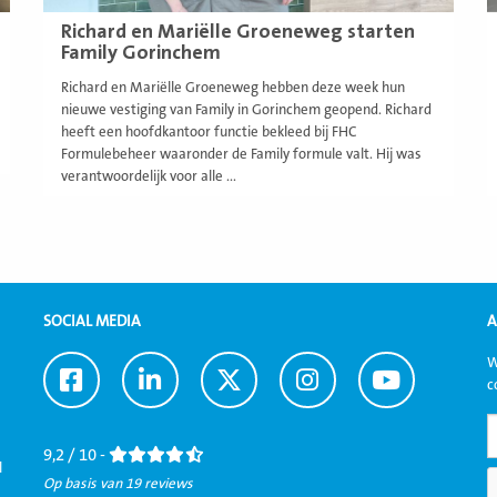
Richard en Mariëlle Groeneweg starten
Family Gorinchem
Richard en Mariëlle Groeneweg hebben deze week hun
nieuwe vestiging van Family in Gorinchem geopend. Richard
heeft een hoofdkantoor functie bekleed bij FHC
Formulebeheer waaronder de Family formule valt. Hij was
verantwoordelijk voor alle ...
SOCIAL MEDIA
A
W
Ga
Ga
Ga
Ga
Ga
c
naar
naar
naar
naar
naar
Facebook
LinkedIn
Twitter
Instagram
Youtube
9,2 / 10 -
l
Op basis van 19 reviews