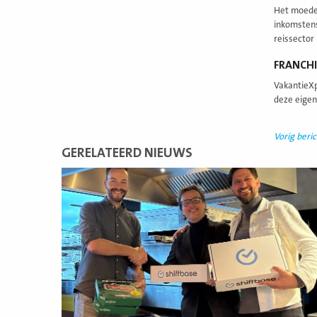
Het moederb
inkomstens
reissector
FRANCHI
VakantieXp
deze eigen
Vorig beric
GERELATEERD NIEUWS
Lees
meer