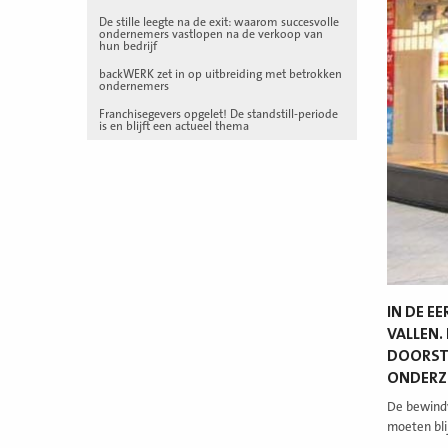
De stille leegte na de exit: waarom succesvolle
ondernemers vastlopen na de verkoop van
hun bedrijf
backWERK zet in op uitbreiding met betrokken
ondernemers
Franchisegevers opgelet! De standstill-periode
is en blijft een actueel thema
IN DE E
VALLEN.
DOORSTA
ONDERZO
De bewindv
moeten bli