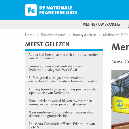
KIES HIER UW BRANCHE:
,
Home
Franchisenieuws
home
d-reizen
Merknaam ‘D-Reiz
MEEST GELEZEN
Mer
Audax laat herstel achter zich en bouwt verder
aan de toekomst
04 mei 2
Samen groeien staat centraal tijdens
Ondernemersdag van MultiVlaai
Bufkes groeit al 30 jaar met kwaliteit,
gastvrijheid en vier flexibele horecaconcepten
Kipperij bouwt verder aan haar positie als dé
kipspecialist van Nederland
Groei betekent vooral blijven investeren in
kennis, expertise en persoonlijke groei
Meer rendement uit lokale campagnes door
slimme doelgroepselectie
Rousseau Chocolade officieel Erkend Lid van
de NFV