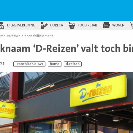
DIENSTVERLENING
HORECA
FOOD RETAIL
WONEN
en’ valt toch binnen faillissement
knaam ‘D-Reizen’ valt toch bi
021
Franchisenieuws
home
d-reizen