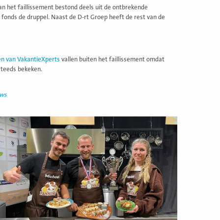
 van het faillissement bestond deels uit de ontbrekende
 fonds de druppel. Naast de D-rt Groep heeft de rest van de
en van VakantieXperts
vallen buiten het faillissement omdat
steeds bekeken.
uws
ees
eer