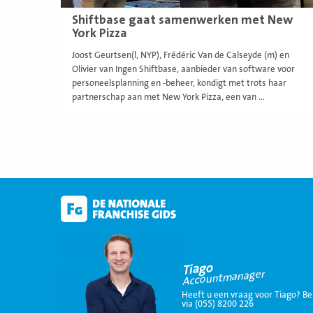
Shiftbase gaat samenwerken met New
York Pizza
Joost Geurtsen(l, NYP), Frédéric Van de Calseyde (m) en
Olivier van Ingen Shiftbase, aanbieder van software voor
personeelsplanning en -beheer, kondigt met trots haar
partnerschap aan met New York Pizza, een van ...
Tiago
Accountmanager
Heeft u een vraag voor Tiago? Be
via (055) 8200 226