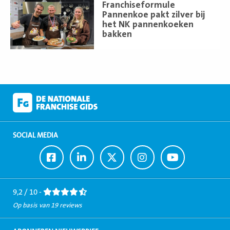
Lees
Franchiseformule
meer
Pannenkoe pakt zilver bij
het NK pannenkoeken
bakken
SOCIAL MEDIA
Ga
Ga
Ga
Ga
Ga
naar
naar
naar
naar
naar
Facebook
LinkedIn
Twitter
Instagram
Youtube
9,2 / 10 -
Op basis van 19 reviews