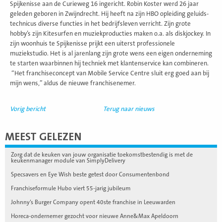
Spijkenisse aan de Curieweg 16 ingericht. Robin Koster werd 26 jaar
geleden geboren in Zwijndrecht. Hij heeft na zijn HBO opleiding geluids-
technicus diverse functies in het bedrijfsleven verricht. Zijn grote
hobby’s zijn Kitesurfen en muziekproducties maken o.a. als diskjockey. In
zijn woonhuis te Spijkenisse prijkt een uiterst professionele
muziekstudio. Het is al jarenlang zijn grote wens een eigen onderneming
te starten waarbinnen hij techniek met klantenservice kan combineren.
“Het franchiseconcept van Mobile Service Centre sluit erg goed aan bij
mijn wens,” aldus de nieuwe franchisenemer.
Vorig bericht
Terug naar nieuws
MEEST GELEZEN
Zorg dat de keuken van jouw organisatie toekomstbestendig is met de
keukenmanager module van SimplyDelivery
Specsavers en Eye Wish beste getest door Consumentenbond
Franchiseformule Hubo viert 55-jarig jubileum
Johnny’s Burger Company opent 40ste franchise in Leeuwarden
Horeca-ondernemer gezocht voor nieuwe Anne&Max Apeldoorn