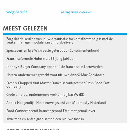
Vorig bericht
Terug naar nieuws
MEEST GELEZEN
Zorg dat de keuken van jouw organisatie toekomstbestendig is met de
keukenmanager module van SimplyDelivery
Specsavers en Eye Wish beste getest door Consumentenbond
Franchiseformule Hubo viert 55-jarig jubileum
Johnny’s Burger Company opent 40ste franchise in Leeuwarden
Horeca-ondernemer gezocht voor nieuwe Anne&Max Apeldoorn
Freshly Chopped sluit Master Franchisecontract met Fresh Food Fast
Company
Grote ambitie, ondernemers welkom bij backWERK
Anouk Hoogendijk: Het nieuwe gezicht van Mudmasky Nederland
Food Connect neemt branchegenoot Eten met gemak over
Kwalitaria en Antea gaan samen een nieuwe fase in