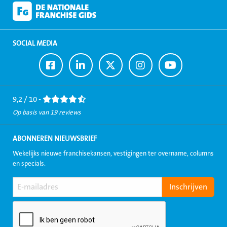
SOCIAL MEDIA
Ga
Ga
Ga
Ga
Ga
naar
naar
naar
naar
naar
Facebook
LinkedIn
Twitter
Instagram
Youtube
9,2 / 10 -
Op basis van 19 reviews
ABONNEREN NIEUWSBRIEF
Wekelijks nieuwe franchisekansen, vestigingen ter overname, columns
en specials.