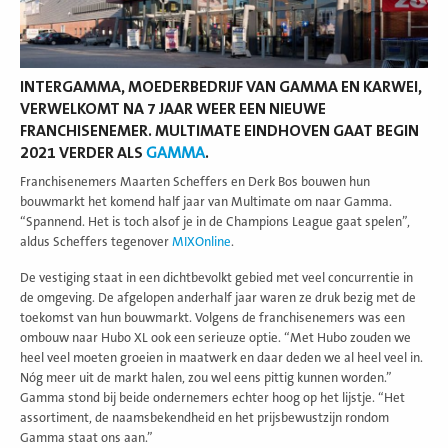
INTERGAMMA, MOEDERBEDRIJF VAN GAMMA EN KARWEI,
VERWELKOMT NA 7 JAAR WEER EEN NIEUWE
FRANCHISENEMER. MULTIMATE EINDHOVEN GAAT BEGIN
2021 VERDER ALS
GAMMA
.
Franchisenemers Maarten Scheffers en Derk Bos bouwen hun
bouwmarkt het komend half jaar van Multimate om naar Gamma.
“Spannend. Het is toch alsof je in de Champions League gaat spelen”,
aldus Scheffers tegenover
MIXOnline
.
De vestiging staat in een dichtbevolkt gebied met veel concurrentie in
de omgeving. De afgelopen anderhalf jaar waren ze druk bezig met de
toekomst van hun bouwmarkt. Volgens de franchisenemers was een
ombouw naar Hubo XL ook een serieuze optie. “Met Hubo zouden we
heel veel moeten groeien in maatwerk en daar deden we al heel veel in.
Nóg meer uit de markt halen, zou wel eens pittig kunnen worden.”
Gamma stond bij beide ondernemers echter hoog op het lijstje. “Het
assortiment, de naamsbekendheid en het prijsbewustzijn rondom
Gamma staat ons aan.”