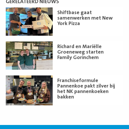
GERELATEERD NIEUWS
Lees
Shiftbase gaat
meer
samenwerken met New
York Pizza
Lees
Richard en Mariëlle
meer
Groeneweg starten
Family Gorinchem
Lees
Franchiseformule
meer
Pannenkoe pakt zilver bij
het NK pannenkoeken
bakken