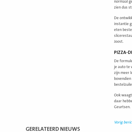
normaal ge
zien dus s
De ontwikk
instantie 
eten beste
sliceresta
Joost.
PIZZA-D
De formule
je auto te
zijn meer 
bovendien 
bestelzuil
Ook waagt 
daar hebbe
Geurtsen.
Vorig beric
GERELATEERD NIEUWS