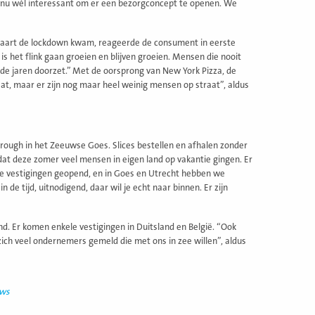
 nu wél interessant om er een bezorgconcept te openen. We
 maart de lockdown kwam, reageerde de consument in eerste
 het flink gaan groeien en blijven groeien. Mensen die nooit
e jaren doorzet.” Met de oorsprong van New York Pizza, de
at, maar er zijn nog maar heel weinig mensen op straat”, aldus
hrough in het Zeeuwse Goes. Slices bestellen en afhalen zonder
 dat deze zomer veel mensen in eigen land op vakantie gingen. Er
uwe vestigingen geopend, en in Goes en Utrecht hebben we
e tijd, uitnodigend, daar wil je echt naar binnen. Er zijn
d. Er komen enkele vestigingen in Duitsland en België. “Ook
ch veel ondernemers gemeld die met ons in zee willen”, aldus
uws