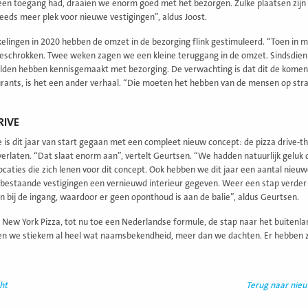
en toegang had, draaien we enorm goed met het bezorgen. Zulke plaatsen zijn
teeds meer plek voor nieuwe vestigingen”, aldus Joost.
elingen in 2020 hebben de omzet in de bezorging flink gestimuleerd. “Toen in
geschrokken. Twee weken zagen we een kleine teruggang in de omzet. Sindsdien is
lden hebben kennisgemaakt met bezorging. De verwachting is dat dit de komend
urants, is het een ander verhaal. “Die moeten het hebben van de mensen op stra
RIVE
 is dit jaar van start gegaan met een compleet nieuw concept: de pizza drive-t
 verlaten. “Dat slaat enorm aan”, vertelt Geurtsen. “We hadden natuurlijk geluk
locaties die zich lenen voor dit concept. Ook hebben we dit jaar een aantal nie
bestaande vestigingen een vernieuwd interieur gegeven. Weer een stap verder in d
en bij de ingang, waardoor er geen oponthoud is aan de balie”, aldus Geurtsen.
New York Pizza, tot nu toe een Nederlandse formule, de stap naar het buitenlan
n we stiekem al heel wat naamsbekendheid, meer dan we dachten. Er hebben zi
ht
Terug naar nie