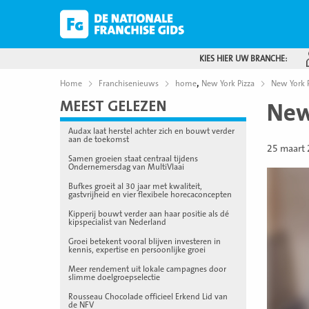
KIES HIER UW BRANCHE:
,
Home
Franchisenieuws
home
New York Pizza
New York P
MEEST GELEZEN
New
Audax laat herstel achter zich en bouwt verder
aan de toekomst
25 maart
Samen groeien staat centraal tijdens
Ondernemersdag van MultiVlaai
Bufkes groeit al 30 jaar met kwaliteit,
gastvrijheid en vier flexibele horecaconcepten
Kipperij bouwt verder aan haar positie als dé
kipspecialist van Nederland
Groei betekent vooral blijven investeren in
kennis, expertise en persoonlijke groei
Meer rendement uit lokale campagnes door
slimme doelgroepselectie
Rousseau Chocolade officieel Erkend Lid van
de NFV