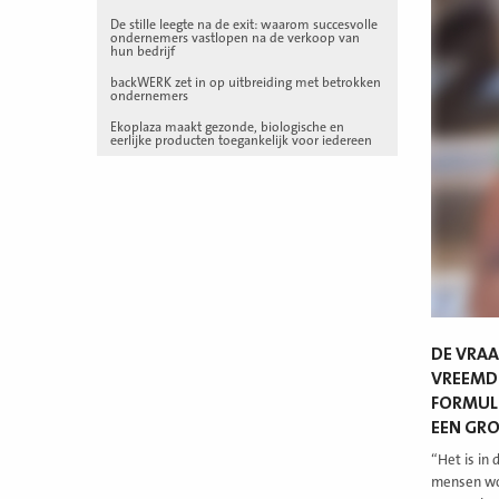
De stille leegte na de exit: waarom succesvolle
ondernemers vastlopen na de verkoop van
hun bedrijf
backWERK zet in op uitbreiding met betrokken
ondernemers
Ekoplaza maakt gezonde, biologische en
eerlijke producten toegankelijk voor iedereen
DE VRAA
VREEMDE
FORMULE
EEN GRO
“Het is in
mensen wor