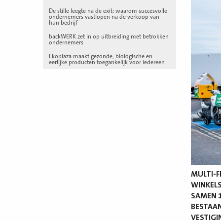
De stille leegte na de exit: waarom succesvolle
ondernemers vastlopen na de verkoop van
hun bedrijf
backWERK zet in op uitbreiding met betrokken
ondernemers
Ekoplaza maakt gezonde, biologische en
eerlijke producten toegankelijk voor iedereen
MULTI-F
WINKELS
SAMEN 1
BESTAAN
VESTIGI