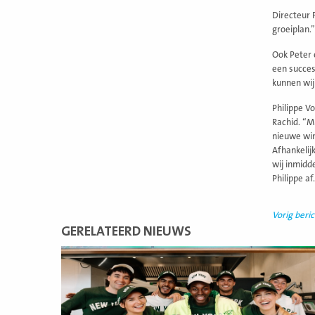
Directeur 
groeiplan.”
Ook Peter 
een succes
kunnen wij
Philippe V
Rachid. “M
nieuwe win
Afhankelij
wij inmidd
Philippe af.
Vorig beric
GERELATEERD NIEUWS
Lees
meer