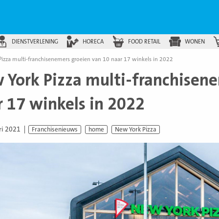
DIENSTVERLENING
HORECA
FOOD RETAIL
WONEN
izza multi-franchisenemers groeien van 10 naar 17 winkels in 2022
 York Pizza multi-franchisene
r 17 winkels in 2022
ri 2021
Franchisenieuws
home
New York Pizza