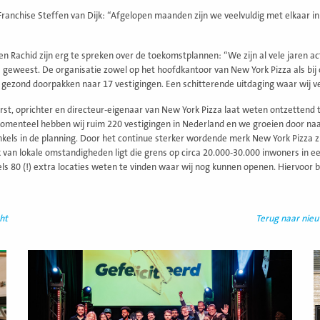
Franchise Steffen van Dijk: “Afgelopen maanden zijn we veelvuldig met elkaar i
en Rachid zijn erg te spreken over de toekomstplannen: “We zijn al vele jaren a
 geweest. De organisatie zowel op het hoofdkantoor van New York Pizza als bij 
 gezond doorpakken naar 17 vestigingen. Een schitterende uitdaging waar wij ve
orst, oprichter en directeur-eigenaar van New York Pizza laat weten ontzettend
omenteel hebben wij ruim 220 vestigingen in Nederland en we groeien door naar
kels in de planning. Door het continue sterker wordende merk New York Pizza zi
k van lokale omstandigheden ligt die grens op circa 20.000-30.000 inwoners in e
els 80 (!) extra locaties weten te vinden waar wij nog kunnen openen. Hiervoor bl
ht
Terug naar nie
Lees
L
meer
m