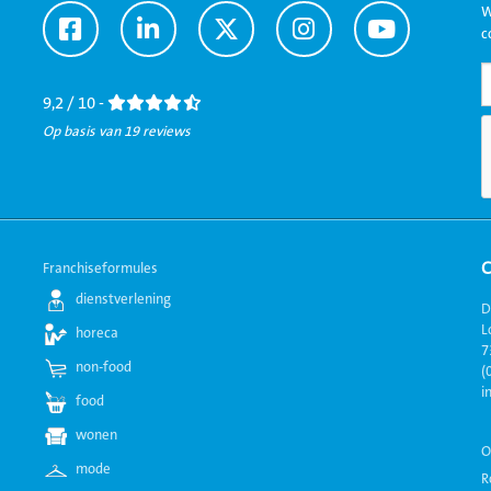
W
Ga
Ga
Ga
Ga
Ga
c
naar
naar
naar
naar
naar
Facebook
LinkedIn
Twitter
Instagram
Youtube
9,2 / 10 -
Op basis van 19 reviews
Franchiseformules
dienstverlening
D
L
horeca
7
non-food
(
i
food
wonen
O
mode
R