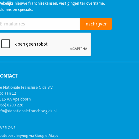
ekelijks nieuwe franchisekansen, vestigingen ter overname,
olumns en specials.
CONTACT
e Nationale Franchise Gids B.V.
oolaan 12
315 AA Apeldoorn
055) 8200 226
nfo@denationalefranchisegids.nl
VER ONS
outebeschrijving via Google Maps