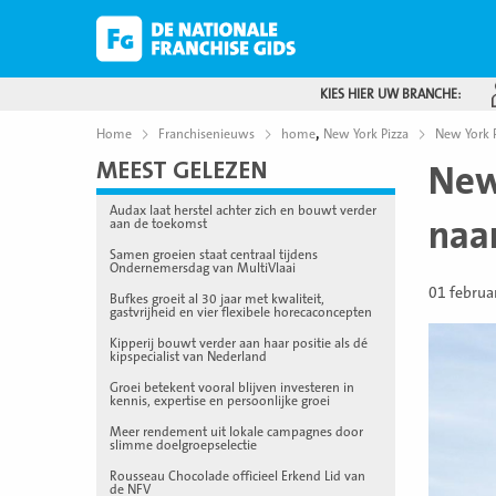
KIES HIER UW BRANCHE:
,
Home
Franchisenieuws
home
New York Pizza
New York P
MEEST GELEZEN
New
Audax laat herstel achter zich en bouwt verder
naa
aan de toekomst
Samen groeien staat centraal tijdens
Ondernemersdag van MultiVlaai
01 februa
Bufkes groeit al 30 jaar met kwaliteit,
gastvrijheid en vier flexibele horecaconcepten
Kipperij bouwt verder aan haar positie als dé
kipspecialist van Nederland
Groei betekent vooral blijven investeren in
kennis, expertise en persoonlijke groei
Meer rendement uit lokale campagnes door
slimme doelgroepselectie
Rousseau Chocolade officieel Erkend Lid van
de NFV