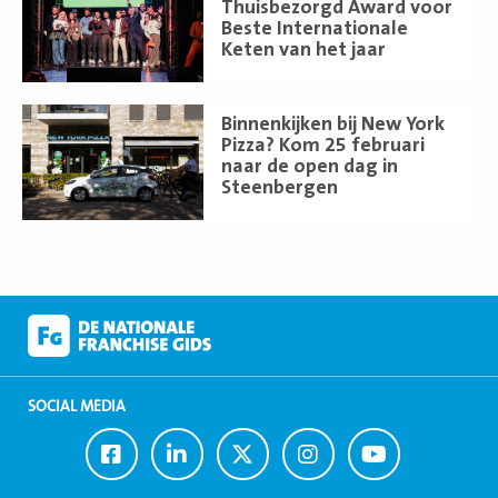
meer
Thuisbezorgd Award voor
Beste Internationale
Keten van het jaar
Lees
Binnenkijken bij New York
meer
Pizza? Kom 25 februari
naar de open dag in
Steenbergen
SOCIAL MEDIA
Ga
Ga
Ga
Ga
Ga
naar
naar
naar
naar
naar
Facebook
LinkedIn
Twitter
Instagram
Youtube