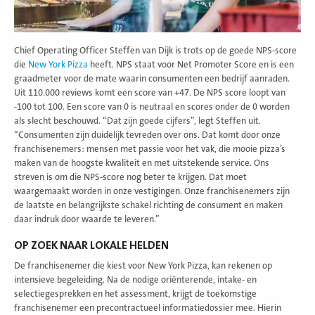
Chief Operating Officer Steffen van Dijk is trots op de goede NPS-score
die
New York Pizza
heeft. NPS staat voor Net Promoter Score en is een
graadmeter voor de mate waarin consumenten een bedrijf aanraden.
Uit 110.000 reviews komt een score van +47. De NPS score loopt van
-100 tot 100. Een score van 0 is neutraal en scores onder de 0 worden
als slecht beschouwd. “Dat zijn goede cijfers”, legt Steffen uit.
“Consumenten zijn duidelijk tevreden over ons. Dat komt door onze
franchisenemers: mensen met passie voor het vak, die mooie pizza’s
maken van de hoogste kwaliteit en met uitstekende service. Ons
streven is om die NPS-score nog beter te krijgen. Dat moet
waargemaakt worden in onze vestigingen. Onze franchisenemers zijn
de laatste en belangrijkste schakel richting de consument en maken
daar indruk door waarde te leveren.”
OP ZOEK NAAR LOKALE HELDEN
De franchisenemer die kiest voor New York Pizza, kan rekenen op
intensieve begeleiding. Na de nodige oriënterende, intake- en
selectiegesprekken en het assessment, krijgt de toekomstige
franchisenemer een precontractueel informatiedossier mee. Hierin