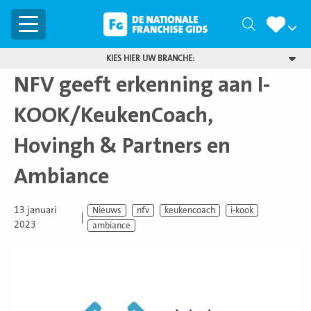
Menu
Zoeken
KIES HIER UW BRANCHE:
NFV geeft erkenning aan I-
KOOK/KeukenCoach,
Hovingh & Partners en
Ambiance
13 januari
Nieuws
nfv
keukencoach
i-kook
2023
ambiance