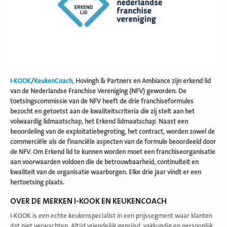
I-KOOK
/
KeukenCoach
, Hovingh & Partners en Ambiance zijn erkend lid
van de Nederlandse
Franchise Vereniging (NFV) geworden. De
toetsingscommissie van de NFV heeft de drie
franchiseformules
bezocht en getoetst aan de kwaliteitscriteria die zij stelt aan het
volwaardig lidmaatschap, het Erkend lidmaatschap.
Naast een
beoordeling van de exploitatiebegroting, het contract, worden zowel de
commerciële als de financiële aspecten van de formule beoordeeld door
de NFV. Om Erkend
lid te kunnen worden moet een franchiseorganisatie
aan voorwaarden voldoen die de
betrouwbaarheid, continuïteit en
kwaliteit van de organisatie waarborgen. Elke drie jaar
vindt er een
hertoetsing plaats.
OVER DE MERKEN I-KOOK EN KEUKENCOACH
I-KOOK is een echte keukenspecialist in een prijssegment waar klanten
dat niet verwachten. Altijd vriendelijk geprijsd, vakkundig en persoonlijk.