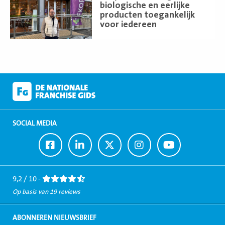
meer
biologische en eerlijke
producten toegankelijk
voor iedereen
SOCIAL MEDIA
Ga
Ga
Ga
Ga
Ga
naar
naar
naar
naar
naar
Facebook
LinkedIn
Twitter
Instagram
Youtube
9,2 / 10 -
Op basis van 19 reviews
ABONNEREN NIEUWSBRIEF