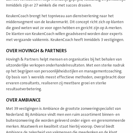
Inmiddels zijn er 27 winkels die met succes draaien.
KeukenCoach brengt het topniveau aan dienstverlening naar het
middensegment van de keukenmarkt. Dit concept richt zich op klanten
die goed weten wat ze voor ogen hebben en gericht zijn op A-merken.
De klanten van KeukenCoach willen geadviseerd worden door experts
met vergaande vakkennis. KeukenCoach heeft Inmiddels 3 vestigingen.
OVER HOVINGH & PARTNERS
Hovingh & Partners helpt mensen en organisaties bij het behalen van
uitzonderlijke verkopen onderhandelresultaten. Met een sterke nadruk
op het begrijpen van persoonlijkheidsstijlen en managementcoaching.
Op basis van ’s werelds meest effectieve methoden, overgebracht door
ervaren consultants, realiseren zij meetbare groei en sterke
resultaatverbetering.
OVER AMBIANCE
Met 39 vestigingen is Ambiance de grootste zonweringspecialist van
Nederland. Bij Ambiance vindt men een ruim assortiment binnen- en
buitenzonwering die worden geleverd onder eigen -en gerenommeerde
merken. Maatwerk en kwaliteit staat hierbij voorop. Overal biedt
Ambiance de zekerheid van vakmensen die meedenken en de klant