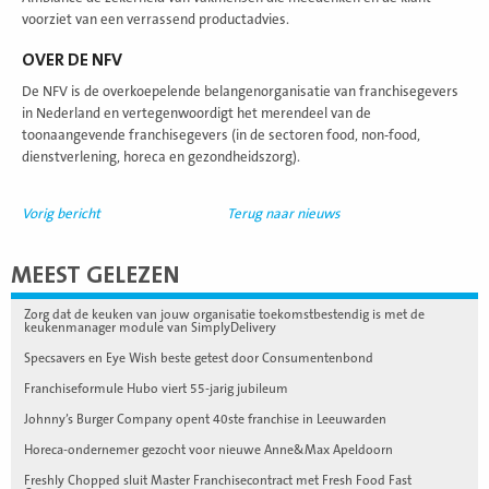
voorziet van een verrassend productadvies.
OVER DE NFV
De NFV is de overkoepelende belangenorganisatie van franchisegevers
in Nederland en vertegenwoordigt het merendeel van de
toonaangevende franchisegevers (in de sectoren food, non-food,
dienstverlening, horeca en gezondheidszorg).
Vorig bericht
Terug naar nieuws
MEEST GELEZEN
Zorg dat de keuken van jouw organisatie toekomstbestendig is met de
keukenmanager module van SimplyDelivery
Specsavers en Eye Wish beste getest door Consumentenbond
Franchiseformule Hubo viert 55-jarig jubileum
Johnny’s Burger Company opent 40ste franchise in Leeuwarden
Horeca-ondernemer gezocht voor nieuwe Anne&Max Apeldoorn
Freshly Chopped sluit Master Franchisecontract met Fresh Food Fast