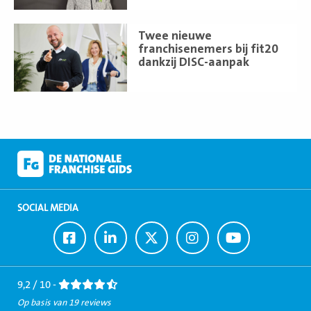
Lees
Twee nieuwe
meer
franchisenemers bij fit20
dankzij DISC-aanpak
SOCIAL MEDIA
Ga
Ga
Ga
Ga
Ga
naar
naar
naar
naar
naar
Facebook
LinkedIn
Twitter
Instagram
Youtube
9,2 / 10 -
Op basis van 19 reviews