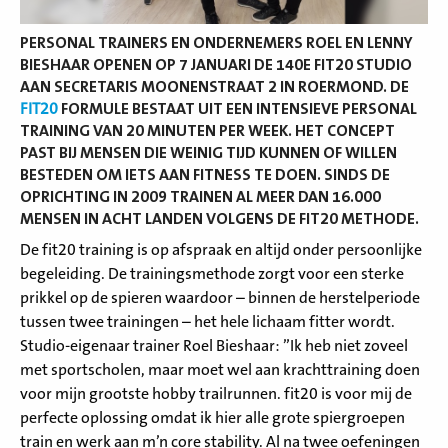
PERSONAL TRAINERS EN ONDERNEMERS ROEL EN LENNY
BIESHAAR OPENEN OP 7 JANUARI DE 140E FIT20 STUDIO
AAN SECRETARIS MOONENSTRAAT 2 IN ROERMOND. DE
FIT20
FORMULE BESTAAT UIT EEN INTENSIEVE PERSONAL
TRAINING VAN 20 MINUTEN PER WEEK. HET CONCEPT
PAST BIJ MENSEN DIE WEINIG TIJD KUNNEN OF WILLEN
BESTEDEN OM IETS AAN FITNESS TE DOEN. SINDS DE
OPRICHTING IN 2009 TRAINEN AL MEER DAN 16.000
MENSEN IN ACHT LANDEN VOLGENS DE FIT20 METHODE.
De fit20 training is op afspraak en altijd onder persoonlijke
begeleiding. De trainingsmethode zorgt voor een sterke
prikkel op de spieren waardoor – binnen de herstelperiode
tussen twee trainingen – het hele lichaam fitter wordt.
Studio-eigenaar trainer Roel Bieshaar: ”Ik heb niet zoveel
met sportscholen, maar moet wel aan krachttraining doen
voor mijn grootste hobby trailrunnen. fit20 is voor mij de
perfecte oplossing omdat ik hier alle grote spiergroepen
train en werk aan m’n core stability. Al na twee oefeningen