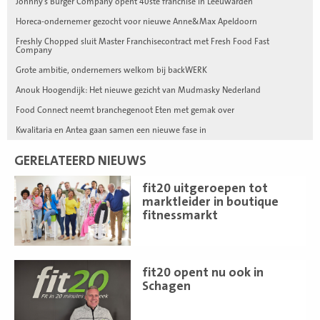
Johnny’s Burger Company opent 40ste franchise in Leeuwarden
Horeca-ondernemer gezocht voor nieuwe Anne&Max Apeldoorn
Freshly Chopped sluit Master Franchisecontract met Fresh Food Fast
Company
Grote ambitie, ondernemers welkom bij backWERK
Anouk Hoogendijk: Het nieuwe gezicht van Mudmasky Nederland
Food Connect neemt branchegenoot Eten met gemak over
Kwalitaria en Antea gaan samen een nieuwe fase in
GERELATEERD NIEUWS
Lees
fit20 uitgeroepen tot
meer
marktleider in boutique
fitnessmarkt
Lees
fit20 opent nu ook in
meer
Schagen