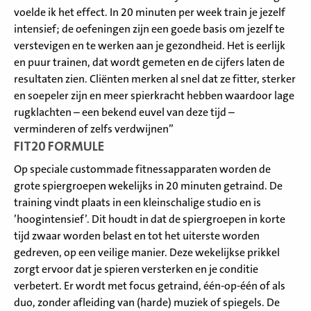
voelde ik het effect. In 20 minuten per week train je jezelf
intensief; de oefeningen zijn een goede basis om jezelf te
verstevigen en te werken aan je gezondheid. Het is eerlijk
en puur trainen, dat wordt gemeten en de cijfers laten de
resultaten zien. Cliënten merken al snel dat ze fitter, sterker
en soepeler zijn en meer spierkracht hebben waardoor lage
rugklachten – een bekend euvel van deze tijd –
verminderen of zelfs verdwijnen”
FIT20 FORMULE
Op speciale custommade fitnessapparaten worden de
grote spiergroepen wekelijks in 20 minuten getraind. De
training vindt plaats in een kleinschalige studio en is
’hoogintensief’. Dit houdt in dat de spiergroepen in korte
tijd zwaar worden belast en tot het uiterste worden
gedreven, op een veilige manier. Deze wekelijkse prikkel
zorgt ervoor dat je spieren versterken en je conditie
verbetert. Er wordt met focus getraind, één-op-één of als
duo, zonder afleiding van (harde) muziek of spiegels. De