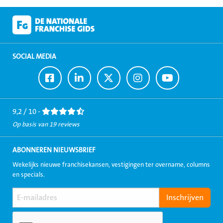
SOCIAL MEDIA
Ga
Ga
Ga
Ga
Ga
naar
naar
naar
naar
naar
Facebook
LinkedIn
Twitter
Instagram
Youtube
9,2 / 10 -
Op basis van 19 reviews
ABONNEREN NIEUWSBRIEF
Wekelijks nieuwe franchisekansen, vestigingen ter overname, columns
en specials.