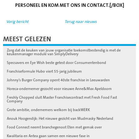
PERSONEEL EN KOM MET ONS IN CONTACT.[/BOX]
Vorig bericht
Terug naar nieuws
MEEST GELEZEN
Zorg dat de keuken van jouw organisatie toekomstbestendig is met de
keukenmanager module van SimplyDelivery
Specsavers en Eye Wish beste getest door Consumentenbond
Franchiseformule Hubo viert 55-jarig jubileum
Johnny’s Burger Company opent 40ste franchise in Leeuwarden
Horeca-ondernemer gezocht voor nieuwe Anne&Max Apeldoorn
Freshly Chopped sluit Master Franchisecontract met Fresh Food Fast
Company
Grote ambitie, ondernemers welkom bij backWERK
Anouk Hoogendijk: Het nieuwe gezicht van Mudmasky Nederland
Food Connect neemt branchegenoot Eten met gemak over
Kwalitaria en Antea gaan samen een nieuwe fase in