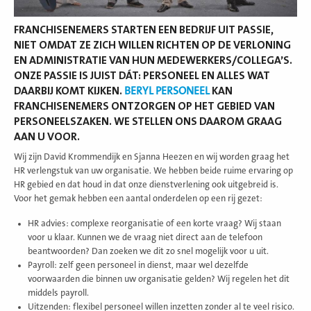
FRANCHISENEMERS STARTEN EEN BEDRIJF UIT PASSIE,
NIET OMDAT ZE ZICH WILLEN RICHTEN OP DE VERLONING
EN ADMINISTRATIE VAN HUN MEDEWERKERS/COLLEGA’S.
ONZE PASSIE IS JUIST DÁT: PERSONEEL EN ALLES WAT
DAARBIJ KOMT KIJKEN.
BERYL PERSONEEL
KAN
FRANCHISENEMERS ONTZORGEN OP HET GEBIED VAN
PERSONEELSZAKEN. WE STELLEN ONS DAAROM GRAAG
AAN U VOOR.
Wij zijn David Krommendijk en Sjanna Heezen en wij worden graag het
HR verlengstuk van uw organisatie. We hebben beide ruime ervaring op
HR gebied en dat houd in dat onze dienstverlening ook uitgebreid is.
Voor het gemak hebben een aantal onderdelen op een rij gezet:
HR advies: complexe reorganisatie of een korte vraag? Wij staan
voor u klaar. Kunnen we de vraag niet direct aan de telefoon
beantwoorden? Dan zoeken we dit zo snel mogelijk voor u uit.
Payroll: zelf geen personeel in dienst, maar wel dezelfde
voorwaarden die binnen uw organisatie gelden? Wij regelen het dit
middels payroll.
Uitzenden: flexibel personeel willen inzetten zonder al te veel risico.