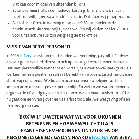
Dat kan door middel van uitzenden bij ons.
Salarisadministratie: de medewerkers zijn bij u in dienst, maar u
heeft (of wilt) geen salarisadministratie. Dat doen wij graag voor u.
Backoffice: Goed in werving en selectie? Maar minder in de
administratie daarna? Wij zijn dat wel (en wij vinden het leuk). Dus
voor uitzendbureau’s zijn wij graag de backoffice.
MISSIE VAN BERYL PERSONEEL
In 2014 is
Beryl
ontstaan met het idee dat verloning, payroll, HR advies
en overige personeelsdiensten ook op maat geleverd kunnen worden.
Dat met persoonlijke aandacht en korte lijnen voor zowel werkgever als
werknemer een positief resultaat bereikt kan worden. En achter dit idee
staan wij nog steeds. We houden onze communicatielijnen kort en
kennen onze opdrachtgevers persoonlijk. Zo weten we wat er binnen de
organisatie of vestiging speelt en kunnen we op maat adviseren. Of het
nu gaat om een vraag over een salarisstrook, nieuwe wetgeving of een
hele reorganisatie.
[BOX]WILT U WETEN WAT WIJ VOOR U KUNNEN
BETEKENEN EN HOE WE WELLICHT U ALS
FRANCHISENEMER KUNNEN ONTZORGEN OP
PERSONEELSGEBIED? GA DAN NAAR DE
PAGINA
VAN BERYL