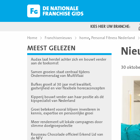
KIES HIER UW BRANCHE:
,
Home
Franchisenieuws
home
Personal Fitness Nederland
MEEST GELEZEN
Nie
Audax laat herstel achter zich en bouwt verder
aan de toekomst
30 oktob
Samen groeien staat centraal tijdens
Ondernemersdag van MultiVlaai
Bufkes groeit al 30 jaar met kwaliteit,
gastvrijheid en vier flexibele horecaconcepten
Kipperij bouwt verder aan haar positie als dé
kipspecialist van Nederland
Groei betekent vooral blijven investeren in
kennis, expertise en persoonlijke groei
Meer rendement uit lokale campagnes door
slimme doelgroepselectie
Rousseau Chocolade officieel Erkend Lid van
de NFV