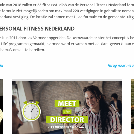
nde van 2018 zullen er 65 fitnessstudio’s van de Personal Fitness Nederland form
 formule ziet mogelijkheden om maximaal 220 vestigingen in gebruik te nemen.
derland vestiging. De locatie zal samen met U, de formule en de gemeente uit
ERSONAL FITNESS NEDERLAND
 is in 2011 door Jos Vermeer opgericht. De kernwaarde achter het concept is 
or Life’ programma gemaakt, hiermee word er samen met de klant gewerkt aan e
hema’s om dit te bereiken.
ht
Terug naar nie
Lees
L
meer
m