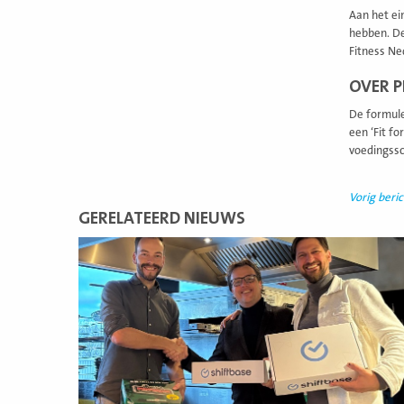
Aan het ei
hebben. De
Fitness Ne
OVER P
De formule
een ‘Fit f
voedingssc
Vorig beric
GERELATEERD NIEUWS
Lees
meer