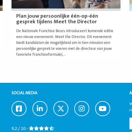
Plan jouw persoonlijke één-op-één
gesprek tijdens Meet the Director
De Nationale Franchise Beurs introduceert komende editie
een nieuw evenement: Meet the Director. Dit evenement
biedt kandidaten de mogelijkheid om in tien minuten een
persoonlijke gesprek te voeren met de directeur van jouw
favoriete franchiseformule(...
SOCIAL MEDIA
A
W
Ga
Ga
Ga
Ga
Ga
c
naar
naar
naar
naar
naar
Facebook
LinkedIn
Twitter
Instagram
Youtube
9,2 / 10 -