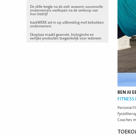
De stille leegte na de exit: waarom succesvolle
ondernemers vastlopen na de verkoop van
hun bedrijf
backWERK zet in op uitbreiding met betrokken
ondernemers
Ekoplaza maakt gezonde, biologische en
eerlijke producten toegankelijk voor iedereen
BEN JIJ
FITNESS
Personal F
fysiothera
Coaches me
TOEKO