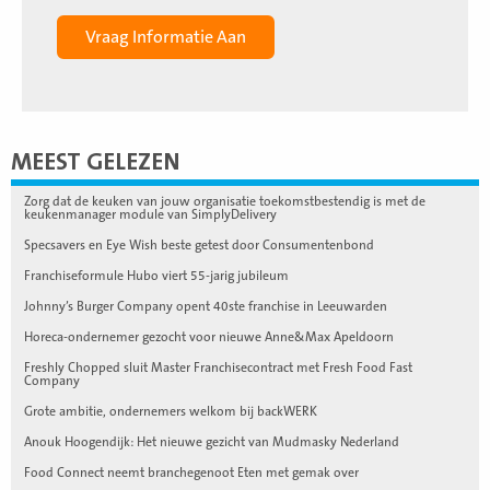
MEEST GELEZEN
Zorg dat de keuken van jouw organisatie toekomstbestendig is met de
keukenmanager module van SimplyDelivery
Specsavers en Eye Wish beste getest door Consumentenbond
Franchiseformule Hubo viert 55-jarig jubileum
Johnny’s Burger Company opent 40ste franchise in Leeuwarden
Horeca-ondernemer gezocht voor nieuwe Anne&Max Apeldoorn
Freshly Chopped sluit Master Franchisecontract met Fresh Food Fast
Company
Grote ambitie, ondernemers welkom bij backWERK
Anouk Hoogendijk: Het nieuwe gezicht van Mudmasky Nederland
Food Connect neemt branchegenoot Eten met gemak over