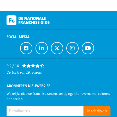
SOCIAL MEDIA
Ga
Ga
Ga
Ga
Ga
naar
naar
naar
naar
naar
Facebook
LinkedIn
Twitter
Instagram
Youtube
9,2 / 10 -
Op basis van 19 reviews
ABONNEREN NIEUWSBRIEF
Wekelijks nieuwe franchisekansen, vestigingen ter overname, columns
en specials.