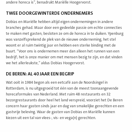
andere horeca is”, benadrukt Mariëlle Hoogervorst.
TWEE DOORGEWINTERDE ONDERNEMERS
Dobias en Mariëlle hebben altijd eigen ondernemingen in andere
branches gehad. Maar door een gedeelde passie om echte connecties
te maken met gasten, besloten ze om de horeca in te duiken. Ypenburg
was vanzelfsprekend de plek van de nieuwe onderneming, het stel
woont er al ruim twintig jaar en hebben een sterke binding met de
buurt. “Voor ons is ondernemen meer dan alleen het runnen van een
bedrijf; het is onze manier om met mensen bezig te zijn, en dat vinden
we het allerleukste,” aldus Dobias Hoogervorst.
DE BEREN: AL 40 JAAR EEN BEGRIP
Wat ooit in 1984 begon als een eetcafé aan de Noordsingel in
Rotterdam, is nu uitgegroeid tot één van de meest toonaangevende
horecaformules van Nederland. Met ruim 48 restaurants en 32
bezorgrestaurants door heel het land verspreid, voorziet het De Beren
concern haar gasten sinds jaar en dag van smakelijke gerechten en een
gastvrije beleving. Waar de gasten van Dobias en Mariëlle kunnen
kiezen uit een tal van vlees-, vis- en vega(n) gerechten.