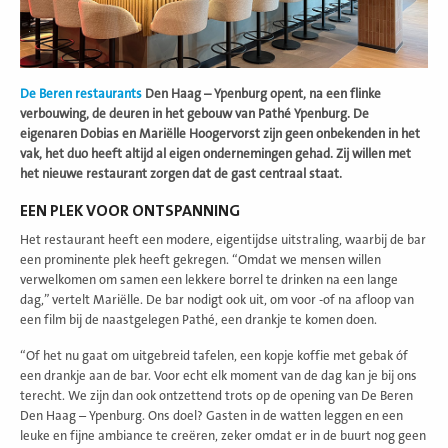
De Beren restaurants
Den Haag – Ypenburg opent, na een flinke
verbouwing, de deuren in het gebouw van Pathé Ypenburg. De
eigenaren Dobias en Mariëlle Hoogervorst zijn geen onbekenden in het
vak, het duo heeft altijd al eigen ondernemingen gehad. Zij willen met
het nieuwe restaurant zorgen dat de gast centraal staat.
EEN PLEK VOOR ONTSPANNING
Het restaurant heeft een modere, eigentijdse uitstraling, waarbij de bar
een prominente plek heeft gekregen. “Omdat we mensen willen
verwelkomen om samen een lekkere borrel te drinken na een lange
dag,” vertelt Mariëlle. De bar nodigt ook uit, om voor -of na afloop van
een film bij de naastgelegen Pathé, een drankje te komen doen.
“Of het nu gaat om uitgebreid tafelen, een kopje koffie met gebak óf
een drankje aan de bar. Voor echt elk moment van de dag kan je bij ons
terecht. We zijn dan ook ontzettend trots op de opening van De Beren
Den Haag – Ypenburg. Ons doel? Gasten in de watten leggen en een
leuke en fijne ambiance te creëren, zeker omdat er in de buurt nog geen