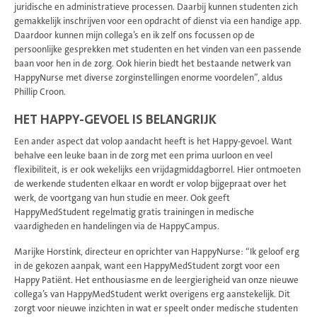
juridische en administratieve processen. Daarbij kunnen studenten zich
gemakkelijk inschrijven voor een opdracht of dienst via een handige app.
Daardoor kunnen mijn collega’s en ik zelf ons focussen op de
persoonlijke gesprekken met studenten en het vinden van een passende
baan voor hen in de zorg. Ook hierin biedt het bestaande netwerk van
HappyNurse met diverse zorginstellingen enorme voordelen”, aldus
Phillip Croon.
HET HAPPY-GEVOEL IS BELANGRIJK
Een ander aspect dat volop aandacht heeft is het Happy-gevoel. Want
behalve een leuke baan in de zorg met een prima uurloon en veel
flexibiliteit, is er ook wekelijks een vrijdagmiddagborrel. Hier ontmoeten
de werkende studenten elkaar en wordt er volop bijgepraat over het
werk, de voortgang van hun studie en meer. Ook geeft
HappyMedStudent regelmatig gratis trainingen in medische
vaardigheden en handelingen via de HappyCampus.
Marijke Horstink, directeur en oprichter van HappyNurse: “Ik geloof erg
in de gekozen aanpak, want een HappyMedStudent zorgt voor een
Happy Patiënt. Het enthousiasme en de leergierigheid van onze nieuwe
collega’s van HappyMedStudent werkt overigens erg aanstekelijk. Dit
zorgt voor nieuwe inzichten in wat er speelt onder medische studenten