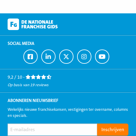
SOCIAL MEDIA
Ga
Ga
Ga
Ga
Ga
naar
naar
naar
naar
naar
Facebook
LinkedIn
Twitter
Instagram
Youtube
9,2 / 10 -
Op basis van 19 reviews
ABONNEREN NIEUWSBRIEF
Wekelijks nieuwe franchisekansen, vestigingen ter overname, columns
en specials.