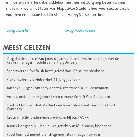
en hoe wij als arbeidsbemiddelaar met hen de zorg nog beter kunnen
maken. Ik wens het team van HappyMedStudent heel veel succes en zie
voor hen een mooie toekomst in de HappyNurse-familie.”
Vorig bericht
Terug naar nieuws
MEEST GELEZEN
Zorg dat de keuken van jouw organisatie toekomstbestendig is met de
keukenmanager module van SimplyDelivery
Specsavers en Eye Wish beste getest door Consumentenbond
Franchiseformule Hubo viert 55-jarig jubileum
Johnny’s Burger Company opent 40ste franchise in Leeuwarden
Horeca-ondernemer gezocht voor nieuwe Anne&Max Apeldoorn
Freshly Chopped sluit Master Franchisecontract met Fresh Food Fast
Company
Grote ambitie, ondernemers welkom bij backWERK
Anouk Hoogendijk: Het nieuwe gezicht van Mudmasky Nederland
Food Connect neemt branchegenoot Eten met gemak over