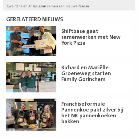
Kwalitaria en Antea gaan samen een nieuwe fase in
GERELATEERD NIEUWS
Lees
Shiftbase gaat
meer
samenwerken met New
York Pizza
Lees
Richard en Mariëlle
meer
Groeneweg starten
Family Gorinchem
Lees
Franchiseformule
meer
Pannenkoe pakt zilver bij
het NK pannenkoeken
bakken