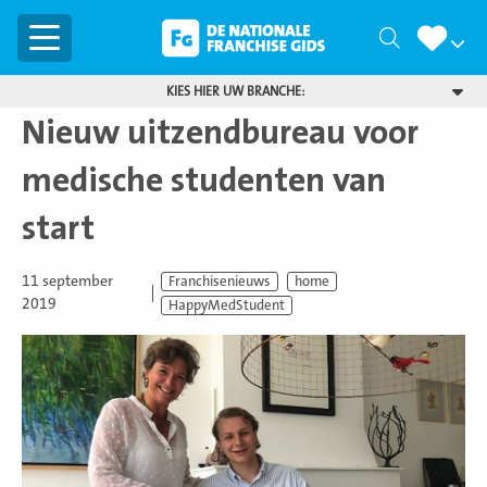
Menu
Zoeken
KIES HIER UW BRANCHE:
Nieuw uitzendbureau voor
medische studenten van
start
11 september
Franchisenieuws
home
2019
HappyMedStudent