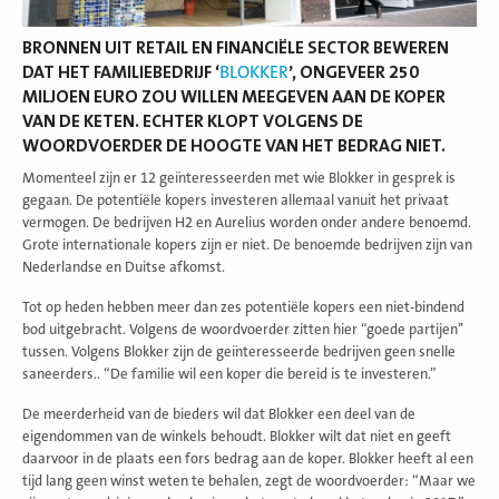
BRONNEN UIT RETAIL EN FINANCIËLE SECTOR BEWEREN
DAT HET FAMILIEBEDRIJF ‘
BLOKKER
’, ONGEVEER 250
MILJOEN EURO ZOU WILLEN MEEGEVEN AAN DE KOPER
VAN DE KETEN. ECHTER KLOPT VOLGENS DE
WOORDVOERDER DE HOOGTE VAN HET BEDRAG NIET.
Momenteel zijn er 12 geïnteresseerden met wie Blokker in gesprek is
gegaan. De potentiële kopers investeren allemaal vanuit het privaat
vermogen. De bedrijven H2 en Aurelius worden onder andere benoemd.
Grote internationale kopers zijn er niet. De benoemde bedrijven zijn van
Nederlandse en Duitse afkomst.
Tot op heden hebben meer dan zes potentiële kopers een niet-bindend
bod uitgebracht. Volgens de woordvoerder zitten hier “goede partijen’’
tussen. Volgens Blokker zijn de geïnteresseerde bedrijven geen snelle
saneerders.. “De familie wil een koper die bereid is te investeren.”
De meerderheid van de bieders wil dat Blokker een deel van de
eigendommen van de winkels behoudt. Blokker wilt dat niet en geeft
daarvoor in de plaats een fors bedrag aan de koper. Blokker heeft al een
tijd lang geen winst weten te behalen, zegt de woordvoerder: “Maar we