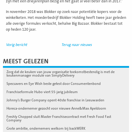
zijn met een driejarenplan bezig en het gaat al veel beter dan in 2017.”
In november 2018 was Blokker op zoek naar potentiële kopers voor de
winkelketen. Het moederbedrijf Blokker Holding heeft twee jaar geleden
alle overige formules verkocht, behalve Big Bazaar. Blokker bestaat tot
op heden 120 jaar.
Vorig bericht
Terug naar nieuws
MEEST GELEZEN
Zorg dat de keuken van jouw organisatie toekomstbestendig is met de
keukenmanager module van SimplyDelivery
Specsavers en Eye Wish beste getest door Consumentenbond
Franchiseformule Hubo viert 55-jarig jubileum
Johnny’s Burger Company opent 40ste franchise in Leeuwarden
Horeca-ondernemer gezocht voor nieuwe Anne&Max Apeldoorn
Freshly Chopped sluit Master Franchisecontract met Fresh Food Fast
Company
Grote ambitie, ondernemers welkom bij backWERK