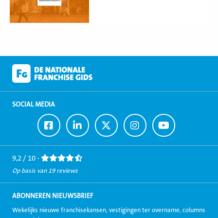
SOCIAL MEDIA
Ga
Ga
Ga
Ga
Ga
naar
naar
naar
naar
naar
Facebook
LinkedIn
Twitter
Instagram
Youtube
9,2 / 10 -
Op basis van 19 reviews
ABONNEREN NIEUWSBRIEF
Wekelijks nieuwe franchisekansen, vestigingen ter overname, columns