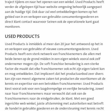
traject tijdens en naar het openen van een winkel. Used Products heeft
verder de afgelopen tijd haar website omgeving behoorlijk aangepast
aan de huidige tijd. Ook daar zal veel ontwikkelingen komen op het
gebied van in en verkopen van gebruikte consumentengoederen en
direct klant contact waarvoor Seinen ook de operationele kant gaat
monitoren.
USED PRODUCTS
Used Products is inmiddels al meer dan 20 jaar het antwoord op het in
en verkopen van gebruikte of nieuwe consumentengoederen. Used
Products heeft een sterk netwerk van franchisenemers die allen met
beide benen op de grond midden in een eigen winkels vooral ook zelf
ondernemer mogen zijn. De soft franchise benadering is een sterke
factor die maakt dat elke franchisenemer ook echt zijn eigen talent kan
en mag ontwikkelen. Dat impliceert dat het productaanbod zeer divers
kan zijn van meest algemene zaken tot producten die voortkomen uit de
kennis en expertise van een betrokken franchisenemer. Used Products
kiest vooral ook voor een laagdrempelige en eerlijke benadering, zowel
naar haar franchisenemers maar verwacht dat ook van de
franchisenemers naar de eindgebruiker, de klant. Met een goed
ingerichte web winkel, juiste afstemming met autoriteiten wat betreft
de handel in gebruikte goederen en de ondersteuning met kennis recht