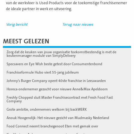
van de werkvloer is Used Products voor de toekomstige franchisenemer
de ideale partner in werk en uitvoering.
Vorig bericht
Terug naar nieuws
MEEST GELEZEN
Zorg dat de keuken van jouw organisatie toekomstbestendig is met de
keukenmanager module van SimplyDelivery
Specsavers en Eye Wish beste getest door Consumentenbond
Franchiseformule Hubo viert 55-jarig jubileum
Johnny’s Burger Company opent 40ste franchise in Leeuwarden
Horeca-ondernemer gezocht voor nieuwe Anne&Max Apeldoorn
Freshly Chopped sluit Master Franchisecontract met Fresh Food Fast
Company
Grote ambitie, ondernemers welkom bij backWERK
Anouk Hoogendijk: Het nieuwe gezicht van Mudmasky Nederland
Food Connect neemt branchegenoot Eten met gemak over