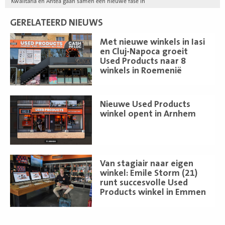
Kwalitaria en Antea gaan samen een nieuwe fase in
GERELATEERD NIEUWS
Lees
Met nieuwe winkels in Iasi
meer
en Cluj-Napoca groeit
Used Products naar 8
winkels in Roemenië
Lees
Nieuwe Used Products
meer
winkel opent in Arnhem
Lees
Van stagiair naar eigen
meer
winkel: Emile Storm (21)
runt succesvolle Used
Products winkel in Emmen