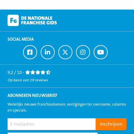
SOCIAL MEDIA
Ga
Ga
Ga
Ga
Ga
naar
naar
naar
naar
naar
Facebook
LinkedIn
Twitter
Instagram
Youtube
9,2 / 10 -
Op basis van 19 reviews
ABONNEREN NIEUWSBRIEF
Wekelijks nieuwe franchisekansen, vestigingen ter overname, columns
en specials.