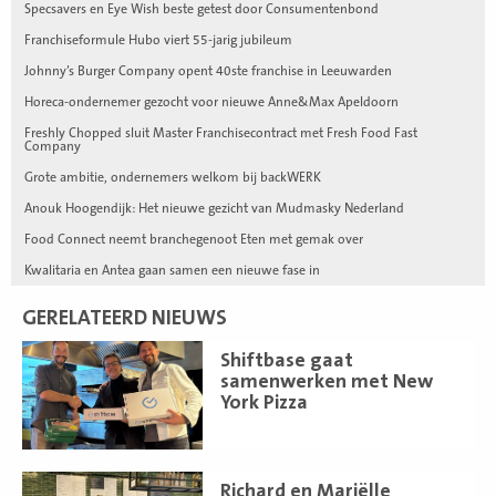
Specsavers en Eye Wish beste getest door Consumentenbond
Franchiseformule Hubo viert 55-jarig jubileum
Johnny’s Burger Company opent 40ste franchise in Leeuwarden
Horeca-ondernemer gezocht voor nieuwe Anne&Max Apeldoorn
Freshly Chopped sluit Master Franchisecontract met Fresh Food Fast
Company
Grote ambitie, ondernemers welkom bij backWERK
Anouk Hoogendijk: Het nieuwe gezicht van Mudmasky Nederland
Food Connect neemt branchegenoot Eten met gemak over
Kwalitaria en Antea gaan samen een nieuwe fase in
GERELATEERD NIEUWS
Lees
Shiftbase gaat
meer
samenwerken met New
York Pizza
Lees
Richard en Mariëlle