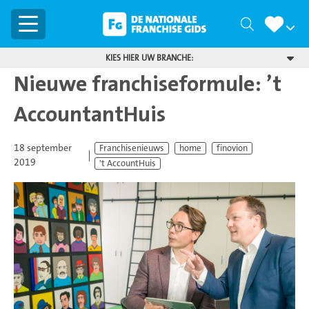
Menu
Zoeken
KIES HIER UW BRANCHE:
Nieuwe franchiseformule: ’t
AccountantHuis
18 september
Franchisenieuws
home
finovion
2019
't AccountHuis