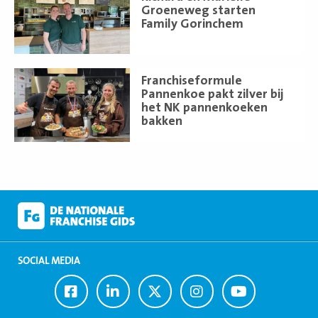
meer
Groeneweg starten
Family Gorinchem
Lees
Franchiseformule
meer
Pannenkoe pakt zilver bij
het NK pannenkoeken
bakken
SOCIAL MEDIA
Ga
Ga
Ga
Ga
Ga
naar
naar
naar
naar
naar