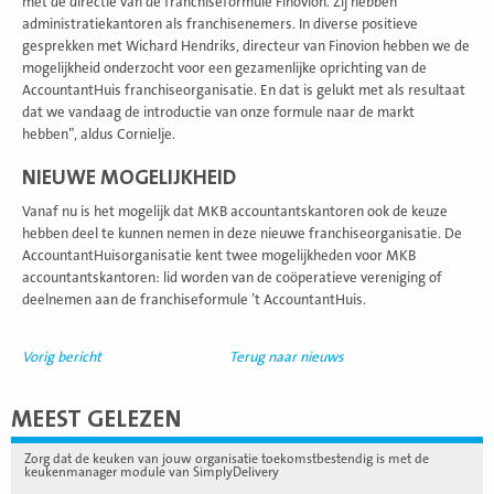
met de directie van de franchiseformule Finovion. Zij hebben
administratiekantoren als franchisenemers. In diverse positieve
gesprekken met Wichard Hendriks, directeur van Finovion hebben we de
mogelijkheid onderzocht voor een gezamenlijke oprichting van de
AccountantHuis franchiseorganisatie. En dat is gelukt met als resultaat
dat we vandaag de introductie van onze formule naar de markt
hebben”, aldus Cornielje.
NIEUWE MOGELIJKHEID
Vanaf nu is het mogelijk dat MKB accountantskantoren ook de keuze
hebben deel te kunnen nemen in deze nieuwe franchiseorganisatie. De
AccountantHuisorganisatie kent twee mogelijkheden voor MKB
accountantskantoren: lid worden van de coöperatieve vereniging of
deelnemen aan de franchiseformule ’t AccountantHuis.
Vorig bericht
Terug naar nieuws
MEEST GELEZEN
Zorg dat de keuken van jouw organisatie toekomstbestendig is met de
keukenmanager module van SimplyDelivery