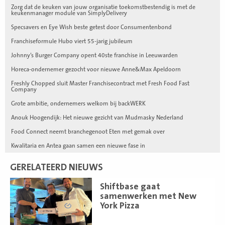
Zorg dat de keuken van jouw organisatie toekomstbestendig is met de
keukenmanager module van SimplyDelivery
Specsavers en Eye Wish beste getest door Consumentenbond
Franchiseformule Hubo viert 55-jarig jubileum
Johnny’s Burger Company opent 40ste franchise in Leeuwarden
Horeca-ondernemer gezocht voor nieuwe Anne&Max Apeldoorn
Freshly Chopped sluit Master Franchisecontract met Fresh Food Fast
Company
Grote ambitie, ondernemers welkom bij backWERK
Anouk Hoogendijk: Het nieuwe gezicht van Mudmasky Nederland
Food Connect neemt branchegenoot Eten met gemak over
Kwalitaria en Antea gaan samen een nieuwe fase in
GERELATEERD NIEUWS
Lees
Shiftbase gaat
meer
samenwerken met New
York Pizza