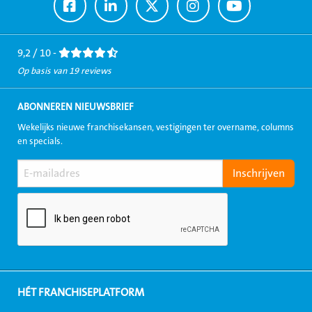
Ga
Ga
Ga
Ga
Ga
naar
naar
naar
naar
naar
Facebook
LinkedIn
Twitter
Instagram
Youtube
9,2 / 10 -
Op basis van 19 reviews
ABONNEREN NIEUWSBRIEF
Wekelijks nieuwe franchisekansen, vestigingen ter overname, columns
en specials.
HÉT FRANCHISEPLATFORM