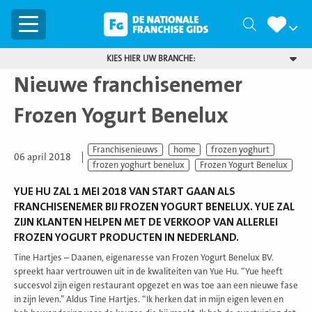
Menu
Zoeken
KIES HIER UW BRANCHE:
Nieuwe franchisenemer
Frozen Yogurt Benelux
Franchisenieuws
home
frozen yoghurt
06 april 2018
frozen yoghurt benelux
Frozen Yogurt Benelux
YUE HU ZAL 1 MEI 2018 VAN START GAAN ALS
FRANCHISENEMER BIJ FROZEN YOGURT BENELUX. YUE ZAL
ZIJN KLANTEN HELPEN MET DE VERKOOP VAN ALLERLEI
FROZEN YOGURT PRODUCTEN IN NEDERLAND.
Tine Hartjes – Daanen, eigenaresse van Frozen Yogurt Benelux BV.
spreekt haar vertrouwen uit in de kwaliteiten van Yue Hu. “Yue heeft
succesvol zijn eigen restaurant opgezet en was toe aan een nieuwe fase
in zijn leven.” Aldus Tine Hartjes. “Ik herken dat in mijn eigen leven en