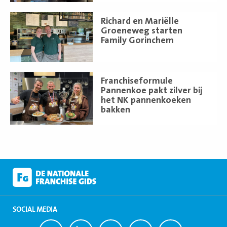
Lees
Richard en Mariëlle
meer
Groeneweg starten
Family Gorinchem
Lees
Franchiseformule
meer
Pannenkoe pakt zilver bij
het NK pannenkoeken
bakken
SOCIAL MEDIA