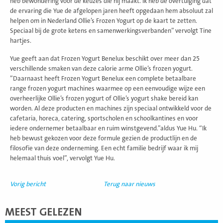
heb bewondering voor de keuzes die hij maakt. Ik heb de overtuiging dat
de ervaring die Yue de afgelopen jaren heeft opgedaan hem absoluut zal
helpen om in Nederland Ollie’s Frozen Yogurt op de kaart te zetten.
Speciaal bij de grote ketens en samenwerkingsverbanden” vervolgt Tine
hartjes.
Yue geeft aan dat Frozen Yogurt Benelux beschikt over meer dan 25
verschillende smaken van deze calorie arme Ollie’s frozen yogurt.
”Daarnaast heeft Frozen Yogurt Benelux een complete betaalbare
range frozen yogurt machines waarmee op een eenvoudige wijze een
overheerlijke Ollie’s frozen yogurt of Ollie’s yogurt shake bereid kan
worden. Al deze producten en machines zijn speciaal ontwikkeld voor de
cafetaria, horeca, catering, sportscholen en schoolkantines en voor
iedere ondernemer betaalbaar en ruim winstgevend.”aldus Yue Hu. “Ik
heb bewust gekozen voor deze formule gezien de productlijn en de
filosofie van deze onderneming. Een echt familie bedrijf waar ik mij
helemaal thuis voel”, vervolgt Yue Hu.
Vorig bericht
Terug naar nieuws
MEEST GELEZEN