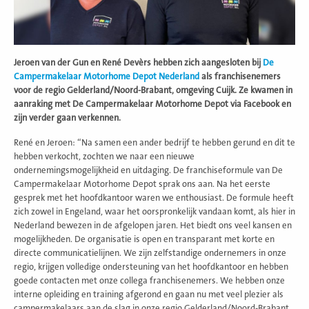
Jeroen van der Gun en René Devèrs hebben zich aangesloten bij
De
Campermakelaar Motorhome Depot Nederland
als franchisenemers
voor de regio Gelderland/Noord-Brabant, omgeving Cuijk. Ze kwamen in
aanraking met De Campermakelaar Motorhome Depot via Facebook en
zijn verder gaan verkennen.
René en Jeroen: “Na samen een ander bedrijf te hebben gerund en dit te
hebben verkocht, zochten we naar een nieuwe
ondernemingsmogelijkheid en uitdaging. De franchiseformule van De
Campermakelaar Motorhome Depot sprak ons aan. Na het eerste
gesprek met het hoofdkantoor waren we enthousiast. De formule heeft
zich zowel in Engeland, waar het oorspronkelijk vandaan komt, als hier in
Nederland bewezen in de afgelopen jaren. Het biedt ons veel kansen en
mogelijkheden. De organisatie is open en transparant met korte en
directe communicatielijnen. We zijn zelfstandige ondernemers in onze
regio, krijgen volledige ondersteuning van het hoofdkantoor en hebben
goede contacten met onze collega franchisenemers. We hebben onze
interne opleiding en training afgerond en gaan nu met veel plezier als
campermakelaars aan de slag in onze regio Gelderland/Noord-Brabant,