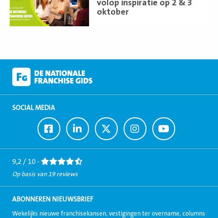
volop inspiratie op 2 & 3
oktober
SOCIAL MEDIA
Ga
Ga
Ga
Ga
Ga
naar
naar
naar
naar
naar
Facebook
LinkedIn
Twitter
Instagram
Youtube
9,2 / 10 -
Op basis van 19 reviews
ABONNEREN NIEUWSBRIEF
Wekelijks nieuwe franchisekansen, vestigingen ter overname, columns