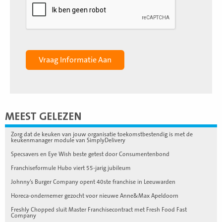
MEEST GELEZEN
Zorg dat de keuken van jouw organisatie toekomstbestendig is met de
keukenmanager module van SimplyDelivery
Specsavers en Eye Wish beste getest door Consumentenbond
Franchiseformule Hubo viert 55-jarig jubileum
Johnny’s Burger Company opent 40ste franchise in Leeuwarden
Horeca-ondernemer gezocht voor nieuwe Anne&Max Apeldoorn
Freshly Chopped sluit Master Franchisecontract met Fresh Food Fast
Company