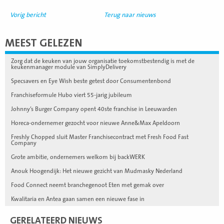
Vorig bericht
Terug naar nieuws
MEEST GELEZEN
Zorg dat de keuken van jouw organisatie toekomstbestendig is met de
keukenmanager module van SimplyDelivery
Specsavers en Eye Wish beste getest door Consumentenbond
Franchiseformule Hubo viert 55-jarig jubileum
Johnny’s Burger Company opent 40ste franchise in Leeuwarden
Horeca-ondernemer gezocht voor nieuwe Anne&Max Apeldoorn
Freshly Chopped sluit Master Franchisecontract met Fresh Food Fast
Company
Grote ambitie, ondernemers welkom bij backWERK
Anouk Hoogendijk: Het nieuwe gezicht van Mudmasky Nederland
Food Connect neemt branchegenoot Eten met gemak over
Kwalitaria en Antea gaan samen een nieuwe fase in
GERELATEERD NIEUWS