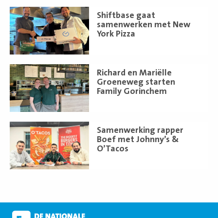
Lees
Shiftbase gaat
meer
samenwerken met New
York Pizza
Lees
Richard en Mariëlle
meer
Groeneweg starten
Family Gorinchem
Lees
Samenwerking rapper
meer
Boef met Johnny’s &
O’Tacos