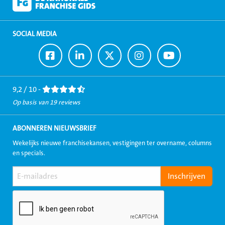
SOCIAL MEDIA
Ga
Ga
Ga
Ga
Ga
naar
naar
naar
naar
naar
Facebook
LinkedIn
Twitter
Instagram
Youtube
9,2 / 10 -
Op basis van 19 reviews
ABONNEREN NIEUWSBRIEF
Wekelijks nieuwe franchisekansen, vestigingen ter overname, columns
en specials.