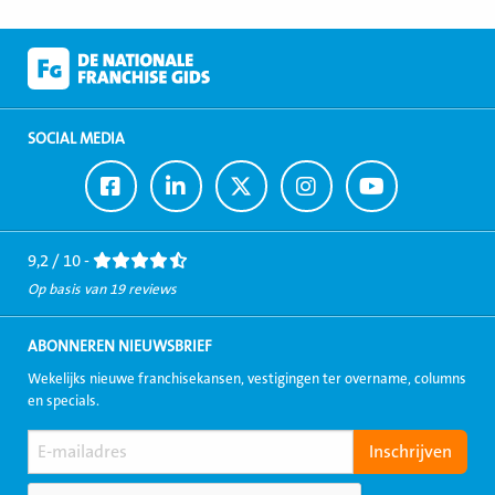
SOCIAL MEDIA
Ga
Ga
Ga
Ga
Ga
naar
naar
naar
naar
naar
Facebook
LinkedIn
Twitter
Instagram
Youtube
9,2 / 10 -
Op basis van 19 reviews
ABONNEREN NIEUWSBRIEF
Wekelijks nieuwe franchisekansen, vestigingen ter overname, columns
en specials.