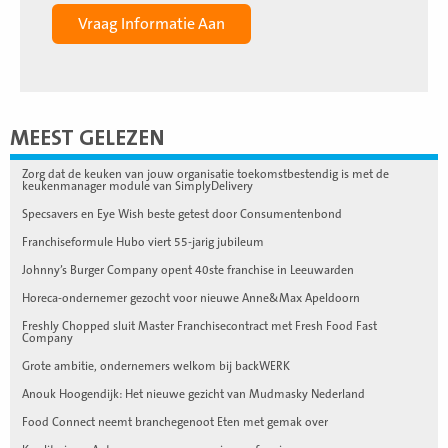
MEEST GELEZEN
Zorg dat de keuken van jouw organisatie toekomstbestendig is met de
keukenmanager module van SimplyDelivery
Specsavers en Eye Wish beste getest door Consumentenbond
Franchiseformule Hubo viert 55-jarig jubileum
Johnny’s Burger Company opent 40ste franchise in Leeuwarden
Horeca-ondernemer gezocht voor nieuwe Anne&Max Apeldoorn
Freshly Chopped sluit Master Franchisecontract met Fresh Food Fast
Company
Grote ambitie, ondernemers welkom bij backWERK
Anouk Hoogendijk: Het nieuwe gezicht van Mudmasky Nederland
Food Connect neemt branchegenoot Eten met gemak over