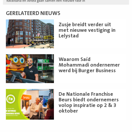
Kwalitaria en Antea gaan samen een nieuwe fase in
GERELATEERD NIEUWS
Lees
Zusje breidt verder uit
meer
met nieuwe vestiging in
Lelystad
Lees
Waarom Saïd
meer
Mohammadi ondernemer
werd bij Burger Business
Lees
De Nationale Franchise
meer
Beurs biedt ondernemers
volop inspiratie op 2 & 3
oktober