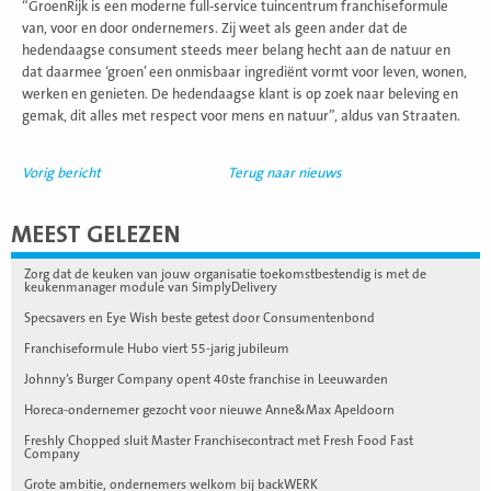
“GroenRijk is een moderne full-service tuincentrum franchiseformule
van, voor en door ondernemers. Zij weet als geen ander dat de
hedendaagse consument steeds meer belang hecht aan de natuur en
dat daarmee ‘groen’ een onmisbaar ingrediënt vormt voor leven, wonen,
werken en genieten. De hedendaagse klant is op zoek naar beleving en
gemak, dit alles met respect voor mens en natuur”, aldus van Straaten.
Vorig bericht
Terug naar nieuws
MEEST GELEZEN
Zorg dat de keuken van jouw organisatie toekomstbestendig is met de
keukenmanager module van SimplyDelivery
Specsavers en Eye Wish beste getest door Consumentenbond
Franchiseformule Hubo viert 55-jarig jubileum
Johnny’s Burger Company opent 40ste franchise in Leeuwarden
Horeca-ondernemer gezocht voor nieuwe Anne&Max Apeldoorn
Freshly Chopped sluit Master Franchisecontract met Fresh Food Fast
Company
Grote ambitie, ondernemers welkom bij backWERK