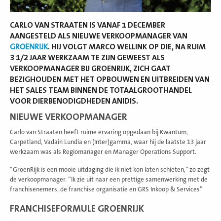
CARLO VAN STRAATEN IS VANAF 1 DECEMBER
AANGESTELD ALS NIEUWE VERKOOPMANAGER VAN
GROENRIJK
. HIJ VOLGT MARCO WELLINK OP DIE, NA RUIM
3 1/2 JAAR WERKZAAM TE ZIJN GEWEEST ALS
VERKOOPMANAGER BIJ GROENRIJK, ZICH GAAT
BEZIGHOUDEN MET HET OPBOUWEN EN UITBREIDEN VAN
HET SALES TEAM BINNEN DE TOTAALGROOTHANDEL
VOOR DIERBENODIGDHEDEN ANIDIS.
NIEUWE VERKOOPMANAGER
Carlo van Straaten heeft ruime ervaring opgedaan bij Kwantum,
Carpetland, Vadain Lundia en (Inter)gamma, waar hij de laatste 13 jaar
werkzaam was als Regiomanager en Manager Operations Support.
“GroenRijk is een mooie uitdaging die ik niet kon laten schieten,” zo zegt
de verkoopmanager. “Ik zie uit naar een prettige samenwerking met de
franchisenemers, de franchise organisatie en GRS Inkoop & Services”
FRANCHISEFORMULE GROENRIJK