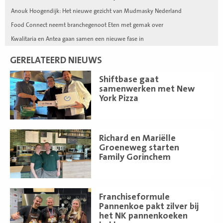
Anouk Hoogendijk: Het nieuwe gezicht van Mudmasky Nederland
Food Connect neemt branchegenoot Eten met gemak over
Kwalitaria en Antea gaan samen een nieuwe fase in
GERELATEERD NIEUWS
Lees
Shiftbase gaat
meer
samenwerken met New
York Pizza
Lees
Richard en Mariëlle
meer
Groeneweg starten
Family Gorinchem
Lees
Franchiseformule
meer
Pannenkoe pakt zilver bij
het NK pannenkoeken