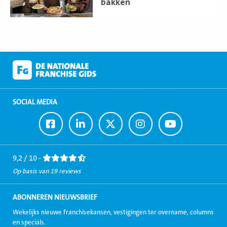
bakken
SOCIAL MEDIA
Ga
Ga
Ga
Ga
Ga
naar
naar
naar
naar
naar
Facebook
LinkedIn
Twitter
Instagram
Youtube
9,2 / 10 -
Op basis van 19 reviews
ABONNEREN NIEUWSBRIEF
Wekelijks nieuwe franchisekansen, vestigingen ter overname, columns
en specials.