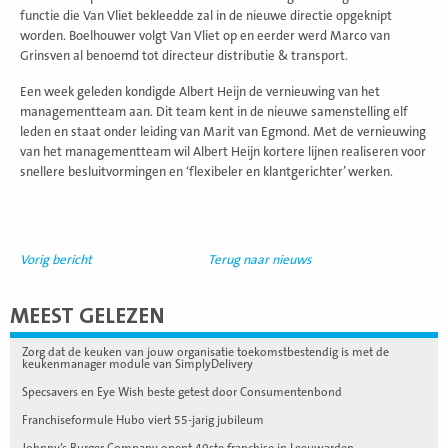
functie die Van Vliet bekleedde zal in de nieuwe directie opgeknipt
worden. Boelhouwer volgt Van Vliet op en eerder werd Marco van
Grinsven al benoemd tot directeur distributie & transport.
Een week geleden kondigde Albert Heijn de vernieuwing van het
managementteam aan. Dit team kent in de nieuwe samenstelling elf
leden en staat onder leiding van Marit van Egmond. Met de vernieuwing
van het managementteam wil Albert Heijn kortere lijnen realiseren voor
snellere besluitvormingen en ‘flexibeler en klantgerichter’ werken.
Vorig bericht
Terug naar nieuws
MEEST GELEZEN
Zorg dat de keuken van jouw organisatie toekomstbestendig is met de
keukenmanager module van SimplyDelivery
Specsavers en Eye Wish beste getest door Consumentenbond
Franchiseformule Hubo viert 55-jarig jubileum
Johnny’s Burger Company opent 40ste franchise in Leeuwarden