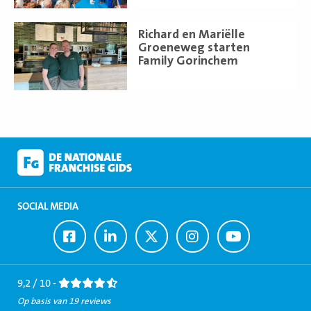
Lees
Richard en Mariëlle
meer
Groeneweg starten
Family Gorinchem
SOCIAL MEDIA
Ga
Ga
Ga
Ga
Ga
naar
naar
naar
naar
naar
Facebook
LinkedIn
Twitter
Instagram
Youtube
9,2 / 10 -
Op basis van 19 reviews