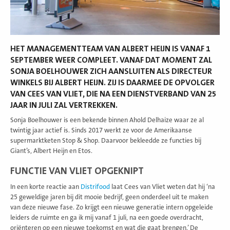
HET MANAGEMENTTEAM VAN ALBERT HEIJN IS VANAF 1
SEPTEMBER WEER COMPLEET. VANAF DAT MOMENT ZAL
SONJA BOELHOUWER ZICH AANSLUITEN ALS DIRECTEUR
WINKELS BIJ ALBERT HEIJN. ZIJ IS DAARMEE DE OPVOLGER
VAN CEES VAN VLIET, DIE NA EEN DIENSTVERBAND VAN 25
JAAR IN JULI ZAL VERTREKKEN.
Sonja Boelhouwer is een bekende binnen Ahold Delhaize waar ze al
twintig jaar actief is. Sinds 2017 werkt ze voor de Amerikaanse
supermarktketen Stop & Shop. Daarvoor bekleedde ze functies bij
Giant’s, Albert Heijn en Etos.
FUNCTIE VAN VLIET OPGEKNIPT
In een korte reactie aan
Distrifood
laat Cees van Vliet weten dat hij ‘na
25 geweldige jaren bij dit mooie bedrijf, geen onderdeel uit te maken
van deze nieuwe fase. Zo krijgt een nieuwe generatie intern opgeleide
leiders de ruimte en ga ik mij vanaf 1 juli, na een goede overdracht,
oriënteren op een nieuwe toekomst en wat die gaat brengen.’ De