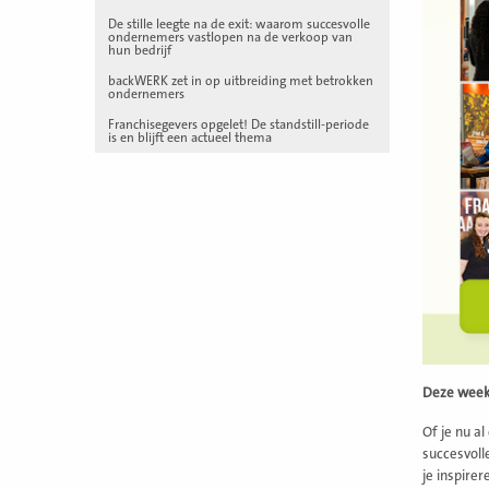
De stille leegte na de exit: waarom succesvolle
ondernemers vastlopen na de verkoop van
hun bedrijf
backWERK zet in op uitbreiding met betrokken
ondernemers
Franchisegevers opgelet! De standstill-periode
is en blijft een actueel thema
Deze week 
Of je nu a
succesvoll
je inspire