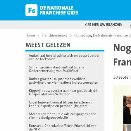
KIES HIER UW BRANCHE:
,
Home
Franchisenieuws
Homepage
De Nationale Franchise B
MEEST GELEZEN
Nog
Audax laat herstel achter zich en bouwt verder
Fran
aan de toekomst
Samen groeien staat centraal tijdens
Ondernemersdag van MultiVlaai
30 septe
Bufkes groeit al 30 jaar met kwaliteit,
gastvrijheid en vier flexibele horecaconcepten
Kipperij bouwt verder aan haar positie als dé
kipspecialist van Nederland
Groei betekent vooral blijven investeren in
kennis, expertise en persoonlijke groei
Meer rendement uit lokale campagnes door
slimme doelgroepselectie
Rousseau Chocolade officieel Erkend Lid van
de NFV