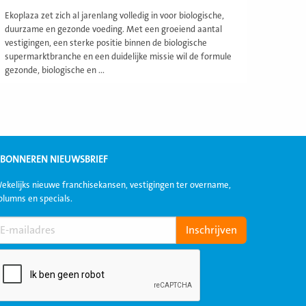
Ekoplaza zet zich al jarenlang volledig in voor biologische,
duurzame en gezonde voeding. Met een groeiend aantal
vestigingen, een sterke positie binnen de biologische
supermarktbranche en een duidelijke missie wil de formule
gezonde, biologische en ...
BONNEREN NIEUWSBRIEF
ekelijks nieuwe franchisekansen, vestigingen ter overname,
olumns en specials.