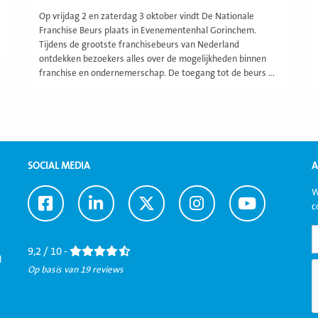
Op vrijdag 2 en zaterdag 3 oktober vindt De Nationale
Franchise Beurs plaats in Evenementenhal Gorinchem.
Tijdens de grootste franchisebeurs van Nederland
ontdekken bezoekers alles over de mogelijkheden binnen
franchise en ondernemerschap. De toegang tot de beurs ...
SOCIAL MEDIA
A
W
Ga
Ga
Ga
Ga
Ga
c
naar
naar
naar
naar
naar
Facebook
LinkedIn
Twitter
Instagram
Youtube
9,2 / 10 -
l
Op basis van 19 reviews