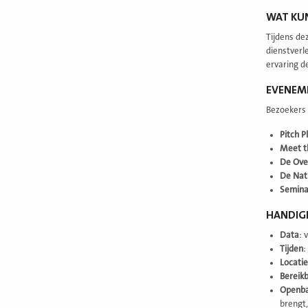
WAT KU
Tijdens de
dienstverl
ervaring d
EVENEM
Bezoekers
Pitch P
Meet t
De Ove
De Nat
Semina
HANDIGE
Data
: 
Tijden
:
Locatie
Bereik
Openba
brengt,