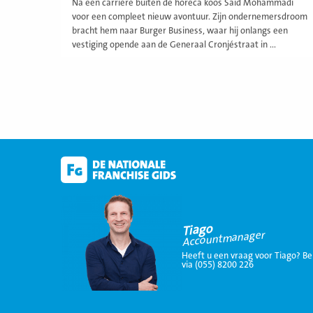
Na een carrière buiten de horeca koos Saïd Mohammadi
voor een compleet nieuw avontuur. Zijn ondernemersdroom
bracht hem naar Burger Business, waar hij onlangs een
vestiging opende aan de Generaal Cronjéstraat in ...
Tiago
Accountmanager
Heeft u een vraag voor Tiago? Be
via (055) 8200 226