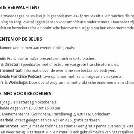
N JE VERWACHTEN?
ze tweedaagse beurs kun je in gesprek met 90+ formules uit alle branches die op
ening en zorg: overal liggen kansen voor ambitieuze ondernemers. Daarnaast zij
elen en bezoekers tips en praktische handvatten krijgen om hun ondernemers
ENTEN OP DE BEURS
 kunnen deelnemen aan evenementen, zoals:
lein
: Franchiseformules presenteren zich in korte pitches.
he Director
: Speeddates met directeuren van grote franchiseformules.
rnamestraat
: Informatie over de overname van bestaande bedrijven.
ionale Franchise Podcast
: Live-opnames met franchisegevers en experts.
rs & Workshops
: Doorlopend programma met praktische ondernemersinzichten
 INFO VOOR BEZOEKERS
vrijdag 3 en zaterdag 4 oktober a.s.
 beide dagen van 10.00 tot 16.00 uur
: Evenementenhal Gorinchem, Franklinweg 2, 4207 HZ Gorinchem
baarheid
: direct gelegen aan de A27 en A15, gratis parkeren.
ar vervoer
: kom je met de trein? Dan staat er een gratis pendelbus voor je klaa
 en weer terug. Daarnaast kun je natuurlijk ook gebruikmaken van het reguliere