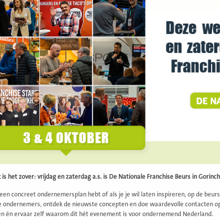
is het zover: vrijdag en zaterdag a.s. is De Nationale Franchise Beurs in Gorinc
l een concreet ondernemersplan hebt of als je je wil laten inspireren, op de beu
e ondernemers, ontdek de nieuwste concepten en doe waardevolle contacten op 
ren én ervaar zelf waarom dit hét evenement is voor ondernemend Nederland.