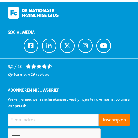
SOCIAL MEDIA
Ga
Ga
Ga
Ga
Ga
naar
naar
naar
naar
naar
Facebook
LinkedIn
Twitter
Instagram
Youtube
9,2 / 10 -
Op basis van 19 reviews
ABONNEREN NIEUWSBRIEF
Wekelijks nieuwe franchisekansen, vestigingen ter overname, columns
en specials.