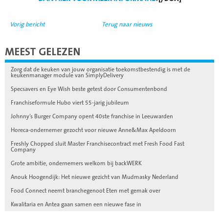
Vorig bericht
Terug naar nieuws
MEEST GELEZEN
Zorg dat de keuken van jouw organisatie toekomstbestendig is met de
keukenmanager module van SimplyDelivery
Specsavers en Eye Wish beste getest door Consumentenbond
Franchiseformule Hubo viert 55-jarig jubileum
Johnny’s Burger Company opent 40ste franchise in Leeuwarden
Horeca-ondernemer gezocht voor nieuwe Anne&Max Apeldoorn
Freshly Chopped sluit Master Franchisecontract met Fresh Food Fast
Company
Grote ambitie, ondernemers welkom bij backWERK
Anouk Hoogendijk: Het nieuwe gezicht van Mudmasky Nederland
Food Connect neemt branchegenoot Eten met gemak over
Kwalitaria en Antea gaan samen een nieuwe fase in