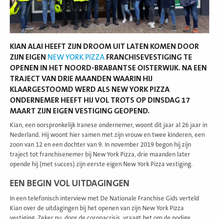
KIAN ALAI HEEFT ZIJN DROOM UIT LATEN KOMEN DOOR
ZIJN EIGEN
NEW YORK PIZZA
FRANCHISEVESTIGING TE
OPENEN IN HET NOORD-BRABANTSE OISTERWIJK. NA EEN
TRAJECT VAN DRIE MAANDEN WAARIN HIJ
KLAARGESTOOMD WERD ALS NEW YORK PIZZA
ONDERNEMER HEEFT HIJ VOL TROTS OP DINSDAG 17
MAART ZIJN EIGEN VESTIGING GEOPEND.
Kian, een oorspronkelijk Iranese ondernemer, woont dit jaar al 26 jaar in
Nederland. Hij woont hier samen met zijn vrouw en twee kinderen, een
zoon van 12 en een dochter van 9. In november 2019 begon hij zijn
traject tot franchisenemer bij New York Pizza, drie maanden later
opende hij (met succes) zijn eerste eigen New York Pizza vestiging.
EEN BEGIN VOL UITDAGINGEN
In een telefonisch interview met De Nationale Franchise Gids verteld
Kian over de uitdagingen bij het openen van zijn New York Pizza
vestiging. Zeker nu, door de coronacrisis, vraagt het om de nodige