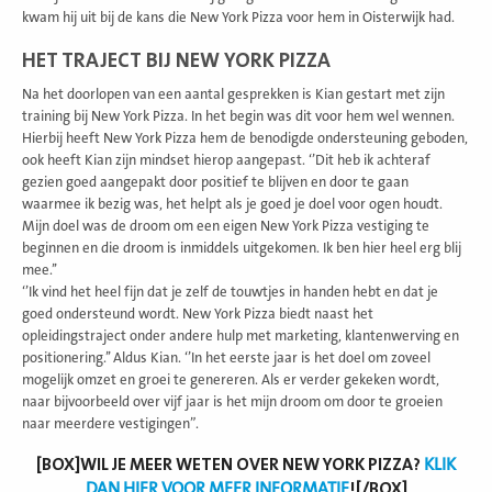
kwam hij uit bij de kans die New York Pizza voor hem in Oisterwijk had.
HET TRAJECT BIJ NEW YORK PIZZA
Na het doorlopen van een aantal gesprekken is Kian gestart met zijn
training bij New York Pizza. In het begin was dit voor hem wel wennen.
Hierbij heeft New York Pizza hem de benodigde ondersteuning geboden,
ook heeft Kian zijn mindset hierop aangepast. ‘’Dit heb ik achteraf
gezien goed aangepakt door positief te blijven en door te gaan
waarmee ik bezig was, het helpt als je goed je doel voor ogen houdt.
Mijn doel was de droom om een eigen New York Pizza vestiging te
beginnen en die droom is inmiddels uitgekomen. Ik ben hier heel erg blij
mee.’’
‘’Ik vind het heel fijn dat je zelf de touwtjes in handen hebt en dat je
goed ondersteund wordt. New York Pizza biedt naast het
opleidingstraject onder andere hulp met marketing, klantenwerving en
positionering.’’ Aldus Kian. ‘’In het eerste jaar is het doel om zoveel
mogelijk omzet en groei te genereren. Als er verder gekeken wordt,
naar bijvoorbeeld over vijf jaar is het mijn droom om door te groeien
naar meerdere vestigingen”.
[BOX]WIL JE MEER WETEN OVER NEW YORK PIZZA?
KLIK
DAN HIER VOOR MEER INFORMATIE
![/BOX]