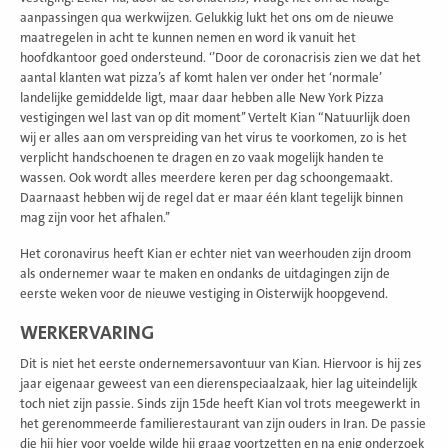
aanpassingen qua werkwijzen. Gelukkig lukt het ons om de nieuwe
maatregelen in acht te kunnen nemen en word ik vanuit het
hoofdkantoor goed ondersteund. ‘’Door de coronacrisis zien we dat het
aantal klanten wat pizza’s af komt halen ver onder het ‘normale’
landelijke gemiddelde ligt, maar daar hebben alle New York Pizza
vestigingen wel last van op dit moment’’ Vertelt Kian “Natuurlijk doen
wij er alles aan om verspreiding van het virus te voorkomen, zo is het
verplicht handschoenen te dragen en zo vaak mogelijk handen te
wassen. Ook wordt alles meerdere keren per dag schoongemaakt.
Daarnaast hebben wij de regel dat er maar één klant tegelijk binnen
mag zijn voor het afhalen.’’
Het coronavirus heeft Kian er echter niet van weerhouden zijn droom
als ondernemer waar te maken en ondanks de uitdagingen zijn de
eerste weken voor de nieuwe vestiging in Oisterwijk hoopgevend.
WERKERVARING
Dit is niet het eerste ondernemersavontuur van Kian. Hiervoor is hij zes
jaar eigenaar geweest van een dierenspeciaalzaak, hier lag uiteindelijk
toch niet zijn passie. Sinds zijn 15de heeft Kian vol trots meegewerkt in
het gerenommeerde familierestaurant van zijn ouders in Iran. De passie
die hij hier voor voelde wilde hij graag voortzetten en na enig onderzoek