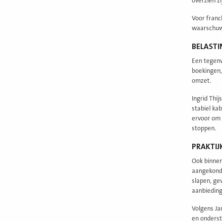
overzien z
Voor franc
waarschuwe
BELAST
Een tegenv
boekingen,
omzet.
Ingrid Thi
stabiel ka
ervoor om 
stoppen.
PRAKTIJ
Ook binnen
aangekondi
slapen, ge
aanbieding
Volgens Ja
en onderst