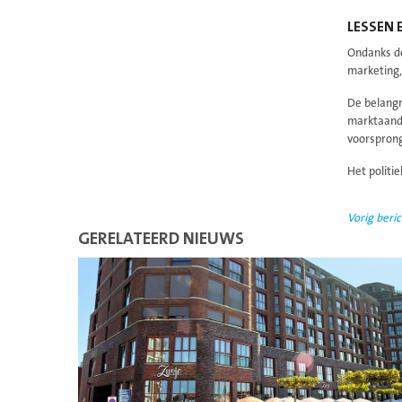
LESSEN 
Ondanks de
marketing,
De belangr
marktaande
voorsprong
Het politi
Vorig beric
GERELATEERD NIEUWS
Lees
meer