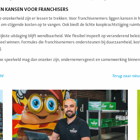
EN KANSEN VOOR FRANCHISERS
 onzekerheid zijn er lessen te trekken. Voor franchisenemers liggen kansen in h
 om stijgende kosten op te vangen. Ook biedt de lichte koopkrachtstijging rui
ijkste uitdaging blijft wendbaarheid. Wie flexibel inspeelt op veranderend bele
el winnen. Formules die franchisenemers ondersteunen bij duurzaamheid, koste
.
eke speelveld mag dan onzeker zijn, ondernemersgeest en samenwerking binnen 
ht
Terug naar nie
Lees
L
meer
m