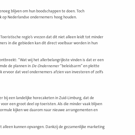
 genoeg blijven om hun boodschappen te doen. Toch
ruk op Nederlandse ondernemers hoog houden.
eristische regio’s vrezen dat dit niet alleen leidt tot minder
ers in die gebieden kan dit direct voelbaar worden in hun
 ontbreekt: “Wat wij het allerbelangrijkste vinden is dat er een
emde de plannen in
De Ondernemer
“beleidsarm” en pleitte
 ervoor dat veel ondernemers afzien van investeren of zelfs
r bij een landelijke horecaketen in Zuid-Limburg, dat de
oor een groot deel op toeristen. Als die minder vaak blijven
ze formule kijken we daarom naar nieuwe arrangementen en
niet alleen kunnen opvangen. Dankzij de gezamenlijke marketing