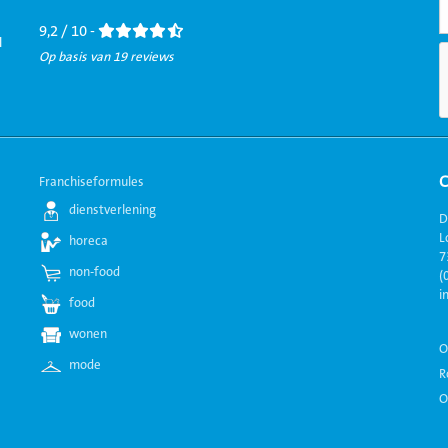
Facebook
LinkedIn
Twitter
Instagram
Youtube
9,2 / 10 -
l
Op basis van 19 reviews
Franchiseformules
dienstverlening
D
L
horeca
7
non-food
(
i
food
wonen
O
mode
R
O