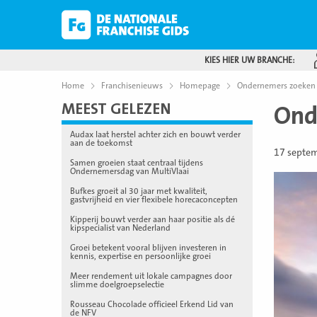
KIES HIER UW BRANCHE:
Home
Franchisenieuws
Homepage
Ondernemers zoeken h
MEEST GELEZEN
Ond
Audax laat herstel achter zich en bouwt verder
aan de toekomst
17 septe
Samen groeien staat centraal tijdens
Ondernemersdag van MultiVlaai
Bufkes groeit al 30 jaar met kwaliteit,
gastvrijheid en vier flexibele horecaconcepten
Kipperij bouwt verder aan haar positie als dé
kipspecialist van Nederland
Groei betekent vooral blijven investeren in
kennis, expertise en persoonlijke groei
Meer rendement uit lokale campagnes door
slimme doelgroepselectie
Rousseau Chocolade officieel Erkend Lid van
de NFV