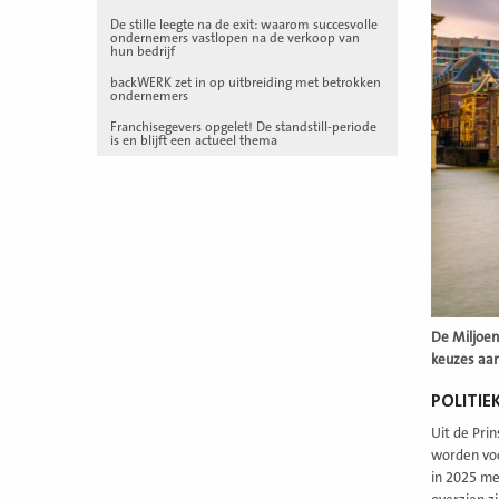
De stille leegte na de exit: waarom succesvolle
ondernemers vastlopen na de verkoop van
hun bedrijf
backWERK zet in op uitbreiding met betrokken
ondernemers
Franchisegevers opgelet! De standstill-periode
is en blijft een actueel thema
De Miljoen
keuzes aan
POLITIE
Uit de Pri
worden voo
in 2025 me