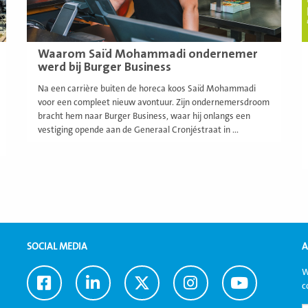
Waarom Saïd Mohammadi ondernemer
werd bij Burger Business
Na een carrière buiten de horeca koos Saïd Mohammadi
voor een compleet nieuw avontuur. Zijn ondernemersdroom
bracht hem naar Burger Business, waar hij onlangs een
vestiging opende aan de Generaal Cronjéstraat in ...
SOCIAL MEDIA
A
W
Ga
Ga
Ga
Ga
Ga
c
naar
naar
naar
naar
naar