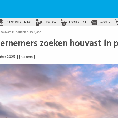
DIENSTVERLENING
HORECA
FOOD RETAIL
WONEN
ouvast in politiek tussenjaar
ernemers zoeken houvast in po
mber 2025
Column