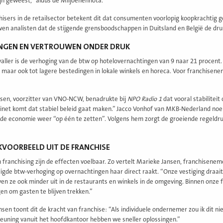
ijn geweest,” aldus de Miljoenennota.
hisers in de retailsector betekent dit dat consumenten voorlopig koopkrachtig
n analisten dat de stijgende grensboodschappen in Duitsland en België de d
INGEN EN VERTROUWEN ONDER DRUK
aller is de verhoging van de btw op hotelovernachtingen van 9 naar 21 procent. To
 maar ook tot lagere bestedingen in lokale winkels en horeca. Voor franchisenem
jssen, voorzitter van VNO-NCW, benadrukte bij
NPO Radio 1
dat vooral stabiliteit
binet komt dat stabiel beleid gaat maken.” Jacco Vonhof van MKB-Nederland no
de economie weer “op één te zetten”. Volgens hem zorgt de groeiende regeldruk
KVOORBEELD UIT DE FRANCHISE
 franchising zijn de effecten voelbaar. Zo vertelt Marieke Jansen, franchiseneme
gde btw-verhoging op overnachtingen haar direct raakt. “Onze vestiging draait v
ven ze ook minder uit in de restaurants en winkels in de omgeving. Binnen on
en om gasten te blijven trekken.”
nsen toont dit de kracht van franchise: “Als individuele ondernemer zou ik dit 
euning vanuit het hoofdkantoor hebben we sneller oplossingen.”