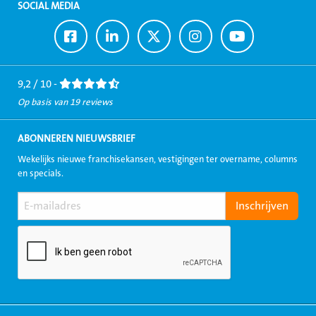
SOCIAL MEDIA
Ga
Ga
Ga
Ga
Ga
naar
naar
naar
naar
naar
Facebook
LinkedIn
Twitter
Instagram
Youtube
9,2 / 10 -
Op basis van 19 reviews
ABONNEREN NIEUWSBRIEF
Wekelijks nieuwe franchisekansen, vestigingen ter overname, columns
en specials.