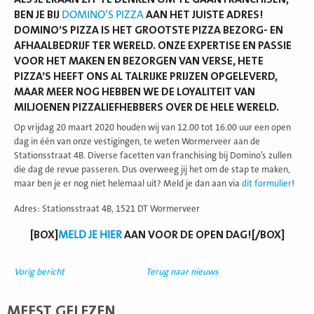
BEN JE BIJ
DOMINO’S PIZZA
AAN HET JUISTE ADRES!
DOMINO’S PIZZA IS HET GROOTSTE PIZZA BEZORG- EN
AFHAALBEDRIJF TER WERELD. ONZE EXPERTISE EN PASSIE
VOOR HET MAKEN EN BEZORGEN VAN VERSE, HETE
PIZZA’S HEEFT ONS AL TALRIJKE PRIJZEN OPGELEVERD,
MAAR MEER NOG HEBBEN WE DE LOYALITEIT VAN
MILJOENEN PIZZALIEFHEBBERS OVER DE HELE WERELD.
Op vrijdag 20 maart 2020 houden wij van 12.00 tot 16.00 uur een open
dag in één van onze vestigingen, te weten Wormerveer aan de
Stationsstraat 4B. Diverse facetten van franchising bij Domino’s zullen
die dag de revue passeren. Dus overweeg jij het om de stap te maken,
maar ben je er nog niet helemaal uit? Meld je dan aan via
dit formulier
!
Adres: Stationsstraat 4B, 1521 DT Wormerveer
[BOX]
MELD JE HIER
AAN VOOR DE OPEN DAG![/BOX]
Vorig bericht
Terug naar nieuws
MEEST GELEZEN