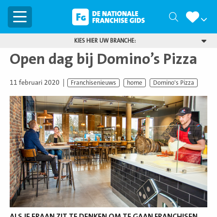
Menu
Zoeken
KIES HIER UW BRANCHE:
Open dag bij Domino’s Pizza
11 februari 2020
Franchisenieuws
home
Domino's Pizza
ALS JE ERAAN ZIT TE DENKEN OM TE GAAN FRANCHISEN,