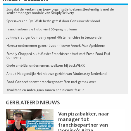
Zorg dat de keuken van jouw organisatie toekomstbestendig is met de
keukenmanager module van SimplyDelivery
Specsavers en Eye Wish beste getest door Consumentenbond
Franchiseformule Hubo viert 55-jarig jubileum
Johnny’s Burger Company opent 40ste franchise in Leeuwarden
Horeca-ondernemer gezocht voor nieuwe Anne&Max Apeldoorn
Freshly Chopped sluit Master Franchisecontract met Fresh Food Fast
Company
Grote ambitie, ondernemers welkom bij backWERK
Anouk Hoogendijk: Het nieuwe gezicht van Mudmasky Nederland
Food Connect neemt branchegenoot Eten met gemak over
Kwalitaria en Antea gaan samen een nieuwe fase in
GERELATEERD NIEUWS
Lees
Van pizzabakker, naar
meer
manager tot
franchisepartner van
Domino’s Pizza